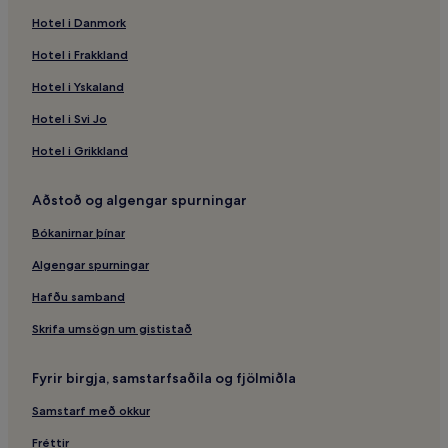
Hotel i Danmork
Hotel i Frakkland
Hotel i Yskaland
Hotel i Svi Jo
Hotel i Grikkland
Aðstoð og algengar spurningar
Bókanirnar þínar
Algengar spurningar
Hafðu samband
Skrifa umsögn um gististað
Fyrir birgja, samstarfsaðila og fjölmiðla
Samstarf með okkur
Fréttir