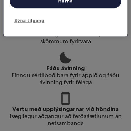
Fáðu afslátt af völdum hótelum í appinu
Hafna
Sýna tilgang
Skipuleggðu ferðir á faraldsfæti
Bókaðu hvar og hvenær sem er, með
skömmum fyrirvara
Fáðu ávinning
Finndu sértilboð bara fyrir appið og fáðu
ávinning fyrir félaga
Vertu með upplýsingarnar við höndina
Þægilegur aðgangur að ferðaáætlunum án
netsambands