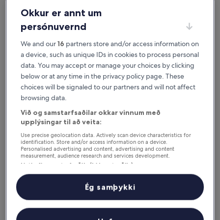
svo þú getir fundið það sem hentar þér best. Okkur finnst
ekki nóg að þú
Okkur er annt um
finnir stað sem þér líkar við. Við viljum að þú elskir hann.
persónuvernd
Í boði á iOS og Android
We and our
16
partners store and/or access information on
a device, such as unique IDs in cookies to process personal
data. You may accept or manage your choices by clicking
below or at any time in the privacy policy page. These
choices will be signaled to our partners and will not affect
browsing data.
Við og samstarfsaðilar okkar vinnum með
upplýsingar til að veita:
Use precise geolocation data. Actively scan device characteristics for
identification. Store and/or access information on a device.
Personalised advertising and content, advertising and content
measurement, audience research and services development.
Ástæður til að sækja appið okkar
Listi yfir samstarfsaðila (þjónustuaðila)
Ég samþykki
Sparaðu enn meira