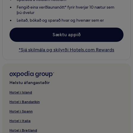
Fengið eina verðlaunanótt* fyrir hverjar 10 nætur sem
þú dvelur
Leitað, bókað og sparað hvar og hvenær sem er
Sæktu appið
*Sjá skilmála og skilyrði Hotels.com Rewards
Helstu áfangastaðir
Hotel i Island
Hotel i Bandarikin
Hotel i Spann
Hotel i Italia
Hotel i Bretland