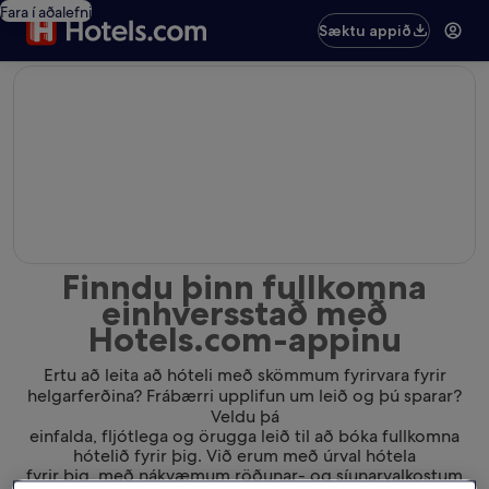
Fara í aðalefni
Sæktu appið
editorial
Finndu þinn fullkomna
einhversstað með
Hotels.com-appinu
Ertu að leita að hóteli með skömmum fyrirvara fyrir
helgarferðina? Frábærri upplifun um leið og þú sparar?
Veldu þá
einfalda, fljótlega og örugga leið til að bóka fullkomna
hótelið fyrir þig. Við erum með úrval hótela
fyrir þig, með nákvæmum röðunar- og síunarvalkostum