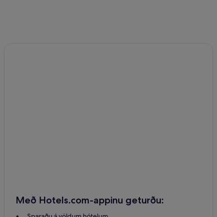
Með Hotels.com-appinu geturðu:
Sparaðu á völdum hótelum