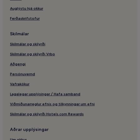
Auglýstu hjá okkur
Ferðaskrifstofur
Skilmálar
Skilmálar og skilyrði
Skilmálar og skilyrði Vrbo
Aðgengi
Persónuvernd
Vafrakökur
Lagalegar upplýsingar / Hafa samband
Viðmiðunarreglur efnis og tilkynningar um efni
Skilmálar og skilyrði Hotels.com Rewards
Aðrar upplýsingar
Um okkur