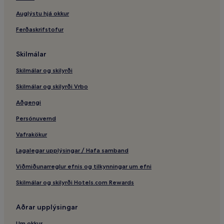
Auglýstu hjá okkur
Ferðaskrifstofur
Skilmálar
Skilmálar og skilyrði
Skilmálar og skilyrði Vrbo
Aðgengi
Persónuvernd
Vafrakökur
Lagalegar upplýsingar / Hafa samband
Viðmiðunarreglur efnis og tilkynningar um efni
Skilmálar og skilyrði Hotels.com Rewards
Aðrar upplýsingar
Um okkur