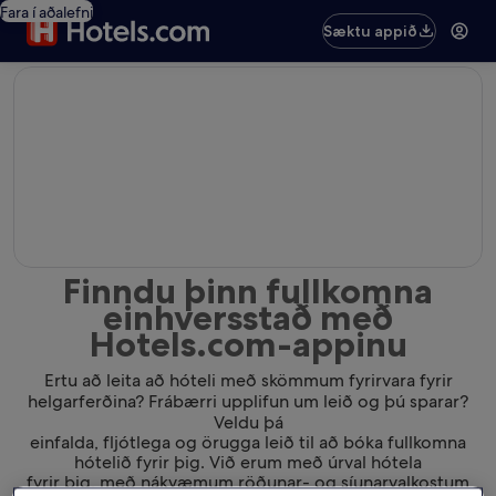
Fara í aðalefni
Sæktu appið
editorial
Finndu þinn fullkomna
einhversstað með
Hotels.com-appinu
Ertu að leita að hóteli með skömmum fyrirvara fyrir
helgarferðina? Frábærri upplifun um leið og þú sparar?
Veldu þá
einfalda, fljótlega og örugga leið til að bóka fullkomna
hótelið fyrir þig. Við erum með úrval hótela
fyrir þig, með nákvæmum röðunar- og síunarvalkostum