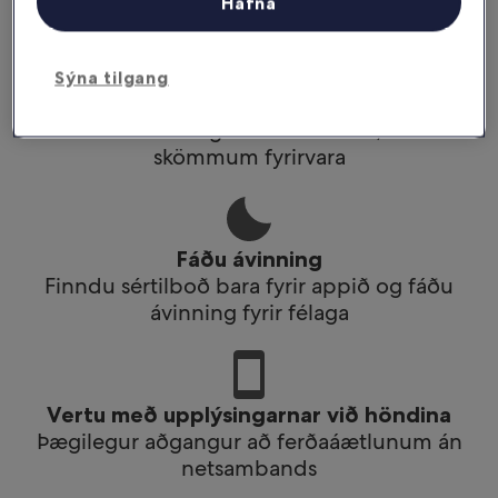
Fáðu afslátt af völdum hótelum í appinu
Hafna
Sýna tilgang
Skipuleggðu ferðir á faraldsfæti
Bókaðu hvar og hvenær sem er, með
skömmum fyrirvara
Fáðu ávinning
Finndu sértilboð bara fyrir appið og fáðu
ávinning fyrir félaga
Vertu með upplýsingarnar við höndina
Þægilegur aðgangur að ferðaáætlunum án
netsambands