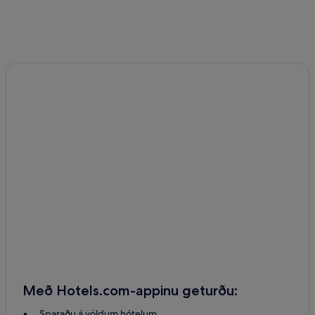
Með Hotels.com-appinu geturðu:
Sparaðu á völdum hótelum