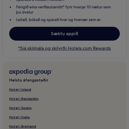
Fengið eina verðlaunanótt* fyrir hverjar 10 nætur sem
þú dvelur
Leitað, bókað og sparað hvar og hvenær sem er
Sæktu appið
*Sjá skilmála og skilyrði Hotels.com Rewards
Helstu áfangastaðir
Hotel i Island
Hotel i Bandarikin
Hotel i Spann
Hotel i Italia
Hotel i Bretland