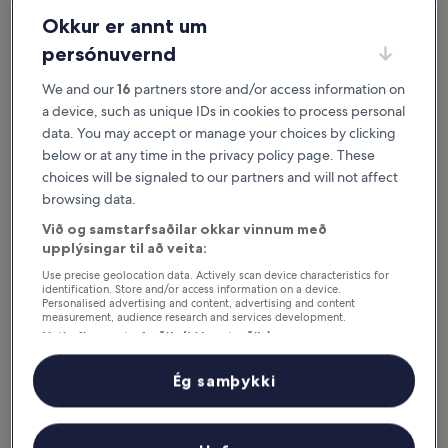
svo þú getir fundið það sem hentar þér best. Okkur finnst
ekki nóg að þú
Okkur er annt um
finnir stað sem þér líkar við. Við viljum að þú elskir hann.
persónuvernd
Í boði á iOS og Android
We and our
16
partners store and/or access information on
a device, such as unique IDs in cookies to process personal
data. You may accept or manage your choices by clicking
below or at any time in the privacy policy page. These
choices will be signaled to our partners and will not affect
browsing data.
Við og samstarfsaðilar okkar vinnum með
upplýsingar til að veita:
Use precise geolocation data. Actively scan device characteristics for
identification. Store and/or access information on a device.
Personalised advertising and content, advertising and content
measurement, audience research and services development.
Ástæður til að sækja appið okkar
Listi yfir samstarfsaðila (þjónustuaðila)
Ég samþykki
Sparaðu enn meira