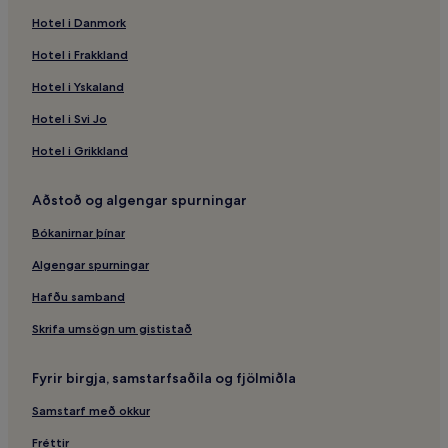
Hotel i Danmork
Hotel i Frakkland
Hotel i Yskaland
Hotel i Svi Jo
Hotel i Grikkland
Aðstoð og algengar spurningar
Bókanirnar þínar
Algengar spurningar
Hafðu samband
Skrifa umsögn um gististað
Fyrir birgja, samstarfsaðila og fjölmiðla
Samstarf með okkur
Fréttir