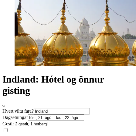
Indland: Hótel og önnur
gisting
Hvert viltu fara?
Dagsetningar
Gestir