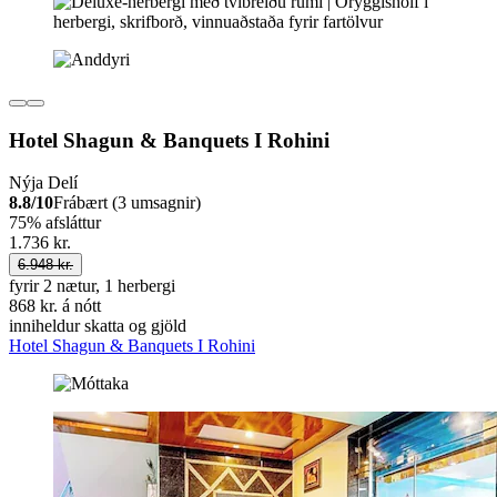
Hotel Shagun & Banquets I Rohini
Nýja Delí
8.8/10
Frábært (3 umsagnir)
75% afsláttur
1.736 kr.
6.948 kr.
fyrir 2 nætur, 1 herbergi
868 kr. á nótt
inniheldur skatta og gjöld
Hotel Shagun & Banquets I Rohini