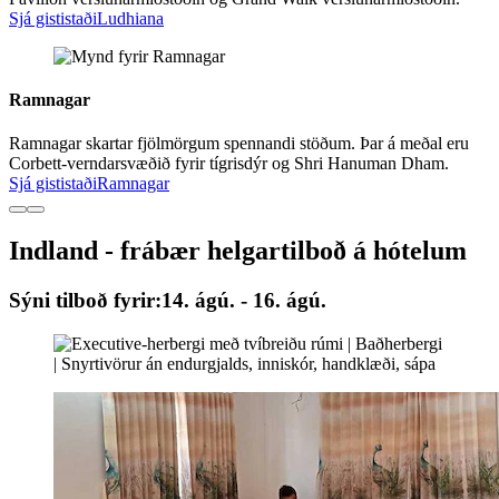
Sjá gististaði
Ludhiana
Ramnagar
Ramnagar skartar fjölmörgum spennandi stöðum. Þar á meðal eru
Corbett-verndarsvæðið fyrir tígrisdýr og Shri Hanuman Dham.
Sjá gististaði
Ramnagar
Indland - frábær helgartilboð á hótelum
Sýni tilboð fyrir:
14. ágú. - 16. ágú.