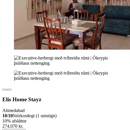
Elis Home Stayz
Ahmedabad
10/10
Stórkostlegt (1 umsögn)
10% afsláttur
274.070 kr.