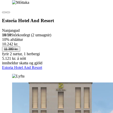
Estoria Hotel And Resort
Nanjangud
10/10
Stórkostlegt (2 umsagnir)
10% afsláttur
10.242 kr.
11.380 kr.
fyrir 2 nætur, 1 herbergi
5.121 kr. á nótt
inniheldur skatta og gjöld
Estoria Hotel And Resort