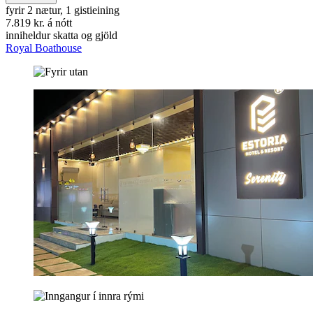
fyrir 2 nætur, 1 gistieining
7.819 kr. á nótt
inniheldur skatta og gjöld
Royal Boathouse