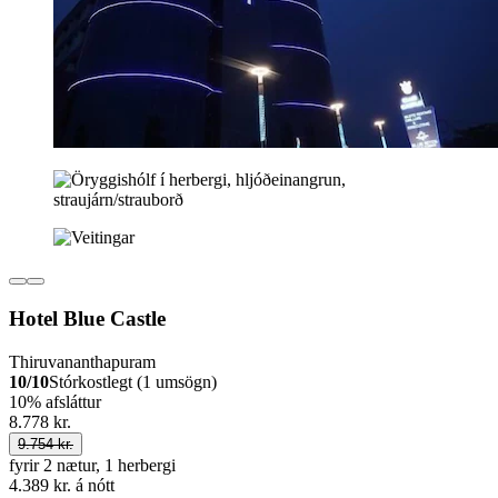
Hotel Blue Castle
Thiruvananthapuram
10/10
Stórkostlegt (1 umsögn)
10% afsláttur
8.778 kr.
9.754 kr.
fyrir 2 nætur, 1 herbergi
4.389 kr. á nótt