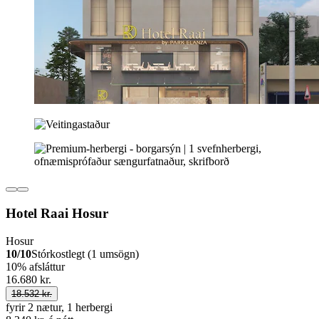
Hotel Raai Hosur
Hosur
10/10
Stórkostlegt (1 umsögn)
10% afsláttur
16.680 kr.
18.532 kr.
fyrir 2 nætur, 1 herbergi