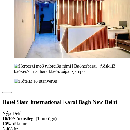
Hotel Siam International Karol Bagh New Delhi
Nýja Delí
10/10
Stórkostlegt (1 umsögn)
10% afsláttur
5.488 kr.