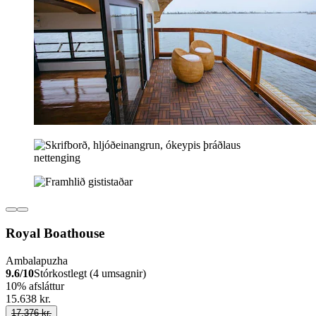
Royal Boathouse
Ambalapuzha
9.6/10
Stórkostlegt (4 umsagnir)
10% afsláttur
15.638 kr.
17.376 kr.