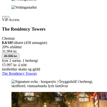
VIP Access
The Residency Towers
Chennai
8.6/10
Frábært (458 umsagnir)
20% afsláttur
31.994 kr.
39.990 kr.
fyrir 2 nætur, 1 herbergi
15.997 kr. á nótt
inniheldur skatta og gjöld
The Residency Towers