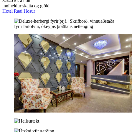
8.340 kr. á nótt
inniheldur skatta og gjöld
Hotel Raai Hosur