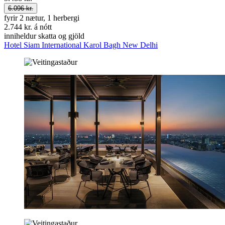
6.096 kr.
fyrir 2 nætur, 1 herbergi
2.744 kr. á nótt
inniheldur skatta og gjöld
Hotel Siam International Karol Bagh New Delhi