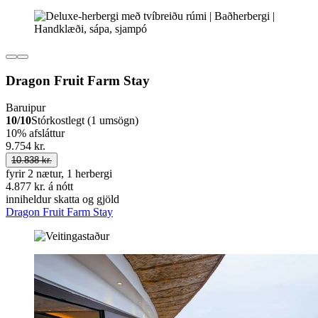
Dragon Fruit Farm Stay
Baruipur
10/10
Stórkostlegt (1 umsögn)
10% afsláttur
9.754 kr.
10.838 kr.
fyrir 2 nætur, 1 herbergi
4.877 kr. á nótt
inniheldur skatta og gjöld
Dragon Fruit Farm Stay