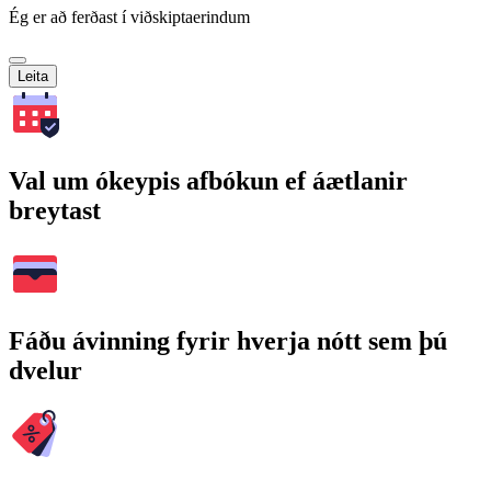
Ég er að ferðast í viðskiptaerindum
Leita
Val um ókeypis afbókun ef áætlanir
breytast
Fáðu ávinning fyrir hverja nótt sem þú
dvelur