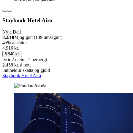
Staybook Hotel Aira
Nýja Delí
8.2/10
Mjög gott (139 umsagnir)
45% afsláttur
4.916 kr.
8.940 kr.
fyrir 2 nætur, 1 herbergi
2.458 kr. á nótt
inniheldur skatta og gjöld
Staybook Hotel Aira