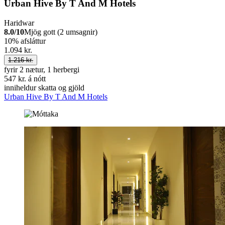
Urban Hive By T And M Hotels
Haridwar
8.0/10
Mjög gott (2 umsagnir)
10% afsláttur
1.094 kr.
1.216 kr.
fyrir 2 nætur, 1 herbergi
547 kr. á nótt
inniheldur skatta og gjöld
Urban Hive By T And M Hotels