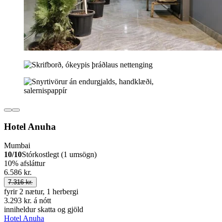
Hotel Anuha
Mumbai
10/10
Stórkostlegt (1 umsögn)
10% afsláttur
6.586 kr.
7.316 kr.
fyrir 2 nætur, 1 herbergi
3.293 kr. á nótt
inniheldur skatta og gjöld
Hotel Anuha