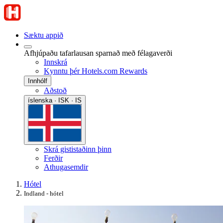
Sæktu appið
Afhjúpaðu tafarlausan sparnað með félagaverði
Innskrá
Kynntu þér Hotels.com Rewards
Innhólf
Aðstoð
íslenska · ISK · IS
Skrá gististaðinn þinn
Ferðir
Athugasemdir
Hótel
Indland - hótel