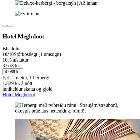
Hotel Meghdoot
Bhadohi
10/10
Stórkostlegt (1 umsögn)
10% afsláttur
3.658 kr.
4.066 kr.
fyrir 2 nætur, 1 herbergi
1.829 kr. á nótt
inniheldur skatta og gjöld
Hotel Meghdoot