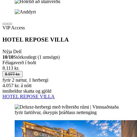
VIP Access
HOTEL REPOSE VILLA
Nýja Delí
10/10
Stórkostlegt (1 umsögn)
Félagaverð í boði
8.113 kr.
8.977 kr.
fyrir 2 nætur, 1 herbergi
4.057 kr. á nótt
inniheldur skatta og gjöld
HOTEL REPOSE VILLA