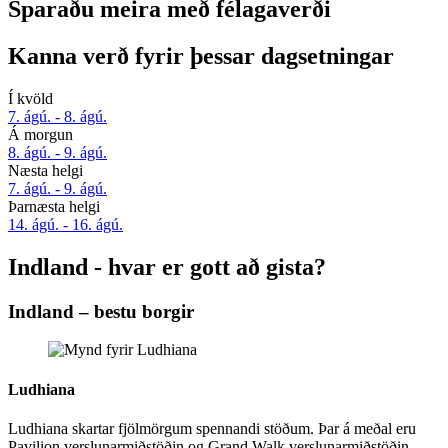
Sparaðu meira með félagaverði
Kanna verð fyrir þessar dagsetningar
Í kvöld
7. ágú. - 8. ágú.
Á morgun
8. ágú. - 9. ágú.
Næsta helgi
7. ágú. - 9. ágú.
Þarnæsta helgi
14. ágú. - 16. ágú.
Indland - hvar er gott að gista?
Indland – bestu borgir
Ludhiana
Ludhiana skartar fjölmörgum spennandi stöðum. Þar á meðal eru
Pavilion verslunarmiðstöðin og Grand Walk verslunarmiðstöðin.