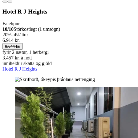
Hotel R J Heights
Fatehpur
10/10
Stórkostlegt (1 umsögn)
20% afsláttur
6.914 kr.
8.644 kr.
fyrir 2 nætur, 1 herbergi
3.457 kr. á nótt
inniheldur skatta og gjöld
Hotel R J Heights