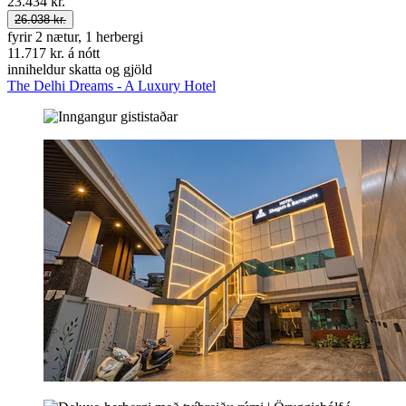
23.434 kr.
26.038 kr.
fyrir 2 nætur, 1 herbergi
11.717 kr. á nótt
inniheldur skatta og gjöld
The Delhi Dreams - A Luxury Hotel