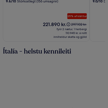
Poggio
9.6/10
Stórkostlegt (156 umsagnir)
Venice
9.0/10
Dá
Alla
Sala
25% afsláttur
Verðið
221.890 kr.
Verðið
297.102 kr.
er
var
fyrir 2 nætur, 1 herbergi
221.890 kr.
297.102 kr.,
110.945 kr. á nótt
inniheldur skatta og gjöld
sjá
nánari
upplýsingar
Ítalía - helstu kennileiti
um
almennt
verð.