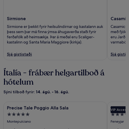
Sirmione
Casamic
Sirmione er þekkt fyrir heilsulindirnar og kastalann auk
Casamiccio
þess sem þar má finna ýmsa áhugaverða staði fyrir
með fjölda
ferðafólk að heimsækja. Þar á meðal eru Scaliger-
eru Jarðhi
kastalinn og Santa Maria Maggiore (kirkja).
varmaböði
Sjá gististaði
Sjá gistis
Ítalía - frábær helgartilboð á
hótelum
Sýni tilboð fyrir:
14. ágú. - 16. ágú.
Myndasafn
Precise Tale Poggio Alla Sala
Myndasa
Hotel Exce
Precise Tale Poggio Alla Sala
Hotel Ex
VIP Access
fyrir
fyrir
5.0
5.0
Precise
Hotel
stjörnu
stjörnu
Montepulciano
Feneyjar
Tale
Excelsior
gististaður
gististað