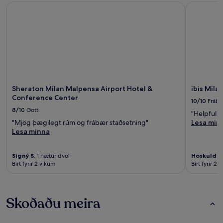
Sheraton Milan Malpensa Airport Hotel & Conference Cent
ibis Milan
Sheraton Milan Malpensa Airport Hotel &
ibis Mila
Conference Center
10/10
Frábæ
8/10
Gott
"Helpful s
"Mjög þægilegt rúm og frábær staðsetning"
Lesa min
Lesa minna
Signý S.
1 nætur dvöl
Hoskuldur
Birt fyrir 2 vikum
Birt fyrir 2 
Skoðaðu meira