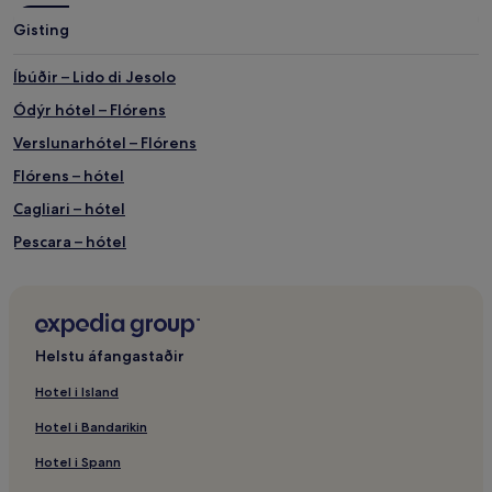
Gisting
Íbúðir – Lido di Jesolo
Ódýr hótel – Flórens
Verslunarhótel – Flórens
Flórens – hótel
Cagliari – hótel
Pescara – hótel
Sirmione – hótel
Massa Lubrense – hótel
Skíðahótel – Selva di Val Gardena
Helstu áfangastaðir
Selva di Val Gardena – hótel
Hotel i Island
Rimini – hótel
Hotel i Bandarikin
Íbúðir – Valledoria
Hotel i Spann
Viðskiptahótel – Valledoria