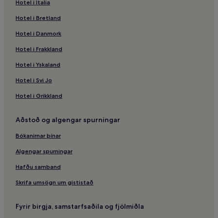
Hotel i Italia
Íbúðir – Brescia
Hotel i Bretland
Genóa – hótel
Hotel i Danmork
Krár – Verona
Ódýr hótel – Verona
Hotel i Frakkland
Fjölskylduhótel – Verona
Hotel i Yskaland
Verona – hótel
Hotel i Svi Jo
Lignano Sabbiadoro – hótel
Hotel i Grikkland
Hótel með bílastæði – Torre del Lago Puccini
Aðstoð og algengar spurningar
Strandhótel – Bardolino
Bókanirnar þínar
Bardolino – hótel
Bologna – hótel
Algengar spurningar
Garda – hótel
Hafðu samband
Lúxushótel – Sessa Aurunca
Skrifa umsögn um gististað
Como – hótel
Fyrir birgja, samstarfsaðila og fjölmiðla
Heilsulindarhótel – Abano Terme