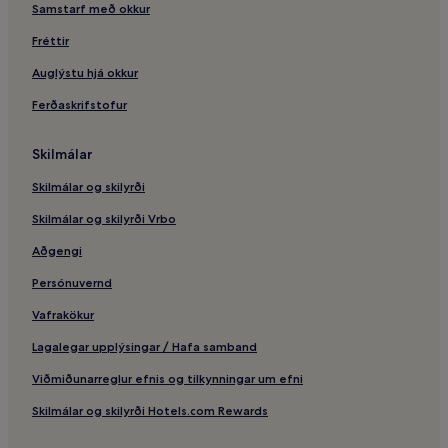
Samstarf með okkur
Strandhótel – Mazara del Vallo
Fréttir
Fjölskylduhótel – Mazara del Vallo
Hótel með bílastæði – Bibbona
Auglýstu hjá okkur
Madonna di Campiglio – hótel
Ferðaskrifstofur
Raðhús – Pienza
Skilmálar
Bellaria-Igea Marina – hótel
Skilmálar og skilyrði
Palermo – hótel
Skilmálar og skilyrði Vrbo
Lúxushótel – Modena
Aðgengi
Tropea – hótel
Peschiera del Garda – 2 stjörnu hótel
Persónuvernd
Cesenatico – hótel
Vafrakökur
Lúxushótel – Gallipoli
Lagalegar upplýsingar / Hafa samband
Monopoli – hótel
Viðmiðunarreglur efnis og tilkynningar um efni
Ischia – hótel
Skilmálar og skilyrði Hotels.com Rewards
Íbúðir – Monterosso al Mare