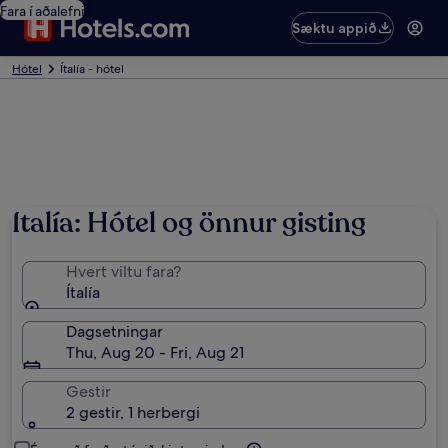
Fara í aðalefni
Sæktu appið
Hótel
Ítalía - hótel
Ítalía: Hótel og önnur gisting
Hvert viltu fara?
Ítalía
Dagsetningar
Thu, Aug 20 - Fri, Aug 21
Gestir
2 gestir, 1 herbergi