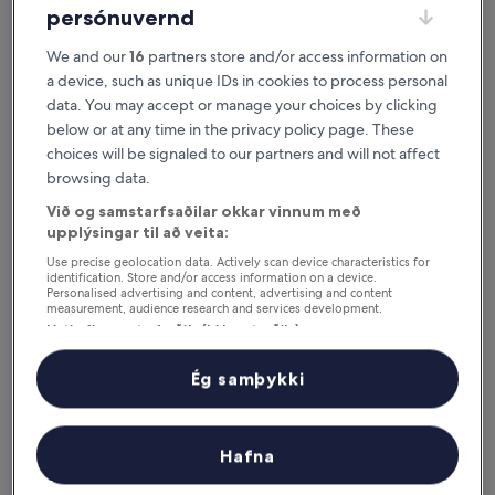
persónuvernd
7. ágú. - 9. ágú.
14. ágú. - 16. ágú.
Ítalía - hvar er gott að
We and our
16
partners store and/or access information on
a device, such as unique IDs in cookies to process personal
gista?
data. You may accept or manage your choices by clicking
below or at any time in the privacy policy page. These
Róm (og nágrenni) - vinsælustu
choices will be signaled to our partners and will not affect
hótelin
browsing data.
Við og samstarfsaðilar okkar vinnum með
Massimi City Garden Hotel
Aria Pala
upplýsingar til að veita:
Use precise geolocation data. Actively scan device characteristics for
identification. Store and/or access information on a device.
Personalised advertising and content, advertising and content
measurement, audience research and services development.
Listi yfir samstarfsaðila (þjónustuaðila)
Ég samþykki
Massimi City Garden Hotel
Aria P
4
4
Hafna
out
out
Trionfale
‐
3.97 km frá miðbænum
Miðborg 
of
of
9.4
/
10
Stó