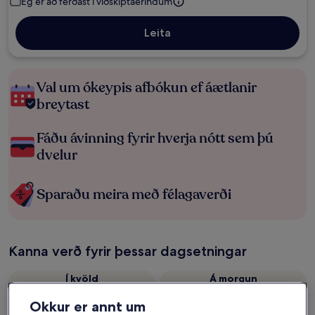
Ég er að ferðast í viðskiptaerindum
Leita
Val um ókeypis afbókun ef áætlanir
breytast
Fáðu ávinning fyrir hverja nótt sem þú
dvelur
Sparaðu meira með félagaverði
Kanna verð fyrir þessar dagsetningar
Í kvöld
Á morgun
6. ágú. - 7. ágú.
7. ágú. - 8. ágú.
Okkur er annt um
Næsta helgi
Þarnæsta helgi