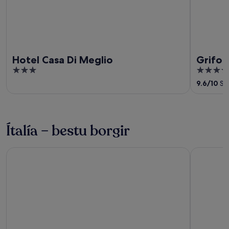
Hotel Casa Di Meglio
Grifo 
3
4
out
out
9.6
/
10
Stó
of
of
5
5
Ítalía – bestu borgir
Sirmione
Casamicci