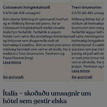
Colosseum hringleikahúsið
Trevi-brunnurinn
9.4/10 (44.408 umsagnir)
9.2/10 (43.482 umsagni
Róm skartar fjölmörgum spennandi hverfum
Miðborg Rómar býr yf
og er Miðborg Rómar eitt þeirra. Þar er
stöðum að heimsækja - t
Colosseum hringleikahúsið meðal vinsælla
brunnurinn einn margra
staða fyrir ferðafólk. Ferðafólk á vegum
ferðafólk leggur leið sín
Hotels.com nefnir líka sérstaklega dómkirkjuna
að njóta menningarinna
og kirkjurnar sem áhugaverða staði að
heimsækja listagalleríin,
heimsækja á svæðinu. Róm er með ýmis önnur
dómkirkjuna? Á svæðinu
mikilvæg kennileiti sem vert er að skoða. Þar á
auk þess sem þar má finn
meðal eru Trevi-brunnurinn, Pantheon og
þannig að það ætti ekk
Piazza Navona (torg).
er með ýmis önnur mikil
Lesa minna
vert er að skoða. Þar á
þrepin, Pantheon og Pia
Lesa minna
Sjá gististaði
Sjá gististaði
Ítalía – skoðaðu umsagnir um
hótel sem gestir elska