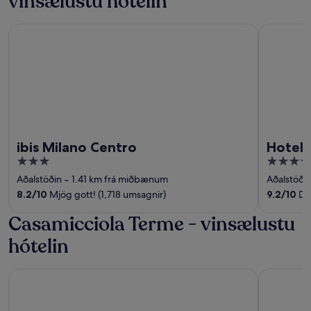
vinsælustu hótelin
ibis Milano Centro
Hotel Ber
ibis Milano Centro
Hotel 
3
4
out
out
Aðalstöðin
‐
1.41 km frá miðbænum
Aðalstöði
of
of
8.2
/
10
Mjög gott! (1,718 umsagnir)
9.2
/
10
Dás
5
5
Casamicciola Terme - vinsælustu
hótelin
Hotel Casa Di Meglio
Grifo Hot