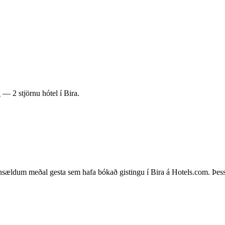
a
— 2 stjörnu hótel í Bira.
nsældum meðal gesta sem hafa bókað gistingu í Bira á Hotels.com. Þessi 