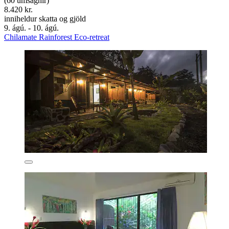
(60 umsagnir)
8.420 kr.
inniheldur skatta og gjöld
9. ágú. - 10. ágú.
Chilamate Rainforest Eco-retreat