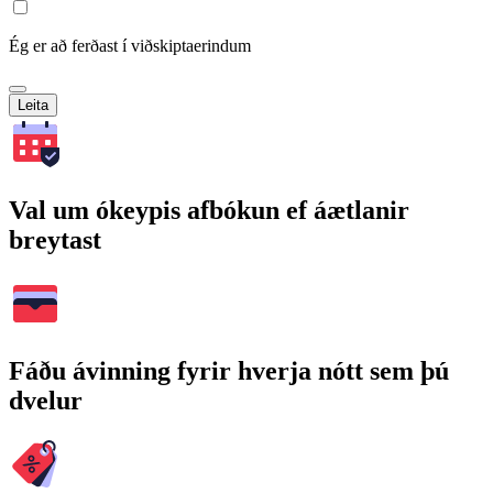
Ég er að ferðast í viðskiptaerindum
Leita
Val um ókeypis afbókun ef áætlanir
breytast
Fáðu ávinning fyrir hverja nótt sem þú
dvelur