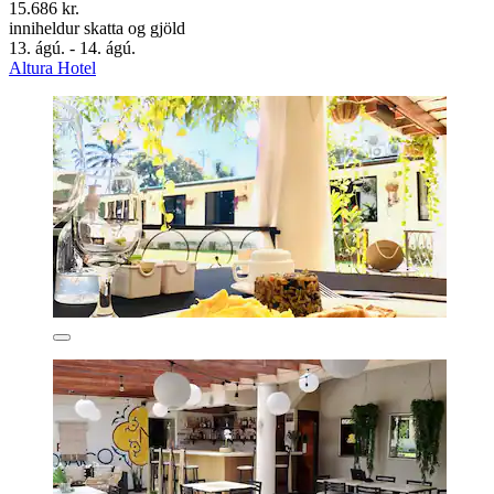
15.686 kr.
inniheldur skatta og gjöld
13. ágú. - 14. ágú.
Altura Hotel