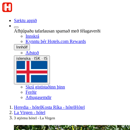
Sæktu appið
Afhjúpaðu tafarlausan sparnað með félagaverði
Innskrá
Kynntu þér Hotels.com Rewards
Innhólf
Aðstoð
íslenska · ISK · IS
Skrá gististaðinn þinn
Ferðir
Athugasemdir
Heredia - hótel
Kosta Ríka - hótel
Hótel
La Virgen - hótel
3 stjörnu hótel - La Virgen