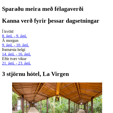
Sparaðu meira með félagaverði
Kanna verð fyrir þessar dagsetningar
Í kvöld
8. ágú. - 9. ágú.
Á morgun
9. ágú. - 10. ágú.
Þarnæsta helgi
14. ágú. - 16. ágú.
Eftir tvær vikur
21. ágú. - 23. ágú.
3 stjörnu hótel, La Virgen