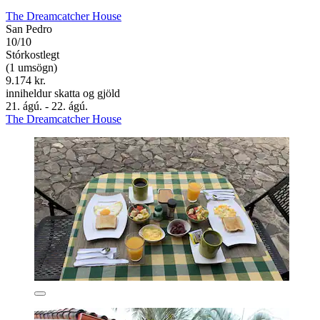
The Dreamcatcher House
San Pedro
10/10
Stórkostlegt
(1 umsögn)
9.174 kr.
inniheldur skatta og gjöld
21. ágú. - 22. ágú.
The Dreamcatcher House