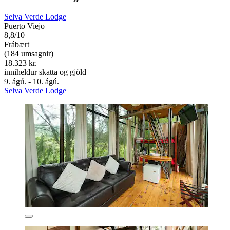
Selva Verde Lodge
Puerto Viejo
8,8/10
Frábært
(184 umsagnir)
18.323 kr.
inniheldur skatta og gjöld
9. ágú. - 10. ágú.
Selva Verde Lodge