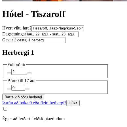
Hótel - Tiszaroff
Hvert viltu fara?
Dagsetningar
Gestir
Herbergi 1
Fullorðnir
Börn
0 til 17 ára
Bæta við öðru herbergi
Þarftu að bóka 9 eða fleiri herbergi?
Ljúka
Ég er að ferðast í viðskiptaerindum