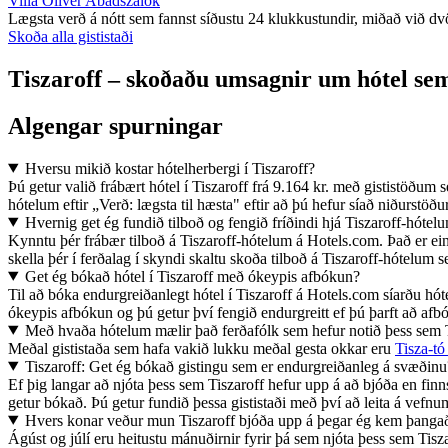
Villa Oliver Abádszalók
Lægsta verð á nótt sem fannst síðustu 24 klukkustundir, miðað við dvöl 
Skoða alla gististaði
Tiszaroff – skoðaðu umsagnir um hótel sem
Algengar spurningar
Hversu mikið kostar hótelherbergi í Tiszaroff?
Þú getur valið frábært hótel í Tiszaroff frá 9.164 kr. með gististöðum
hótelum eftir „Verð: lægsta til hæsta" eftir að þú hefur síað niðurstöður
Hvernig get ég fundið tilboð og fengið fríðindi hjá Tiszaroff-hótel
Kynntu þér frábær tilboð á Tiszaroff-hótelum á Hotels.com. Það er ein
skella þér í ferðalag í skyndi skaltu skoða tilboð á Tiszaroff-hótel
Get ég bókað hótel í Tiszaroff með ókeypis afbókun?
Til að bóka endurgreiðanlegt hótel í Tiszaroff á Hotels.com síarðu hót
ókeypis afbókun og þú getur því fengið endurgreitt ef þú þarft að afb
Með hvaða hótelum mælir það ferðafólk sem hefur notið þess sem T
Meðal gististaða sem hafa vakið lukku meðal gesta okkar eru
Tisza-t
Tiszaroff: Get ég bókað gistingu sem er endurgreiðanleg á svæðinu
Ef þig langar að njóta þess sem Tiszaroff hefur upp á að bjóða en finn
getur bókað. Þú getur fundið þessa gististaði með því að leita á vefnu
Hvers konar veður mun Tiszaroff bjóða upp á þegar ég kem þanga
Ágúst og júlí eru heitustu mánuðirnir fyrir þá sem njóta þess sem Tisz