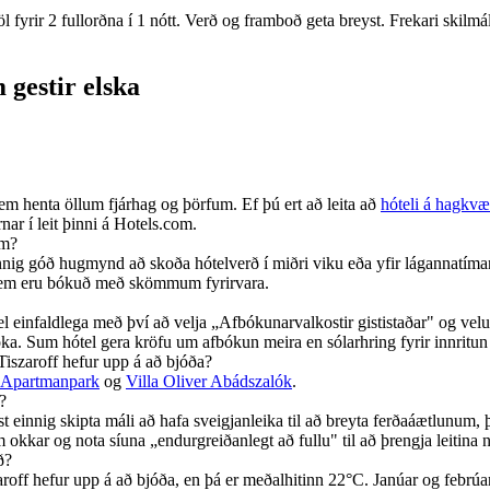
fyrir 2 fullorðna í 1 nótt. Verð og framboð geta breyst. Frekari skilmála
 gestir elska
 sem henta öllum fjárhag og þörfum. Ef þú ert að leita að
hóteli á hagkvæ
nar í leit þinni á Hotels.com.
um?
nig góð hugmynd að skoða hótelverð í miðri viku eða yfir lágannatímann 
um sem eru bókuð með skömmum fyrirvara.
el einfaldlega með því að velja „Afbókunarvalkostir gististaðar" og velu
óka. Sum hótel gera kröfu um afbókun meira en sólarhring fyrir innritun
iszaroff hefur upp á að bjóða?
ó Apartmanpark
og
Villa Oliver Abádszalók
.
?
st einnig skipta máli að hafa sveigjanleika til að breyta ferðaáætlunum,
m okkar og nota síuna „endurgreiðanlegt að fullu" til að þrengja leitina 
ð?
aroff hefur upp á að bjóða, en þá er meðalhitinn 22°C. Janúar og febrúar