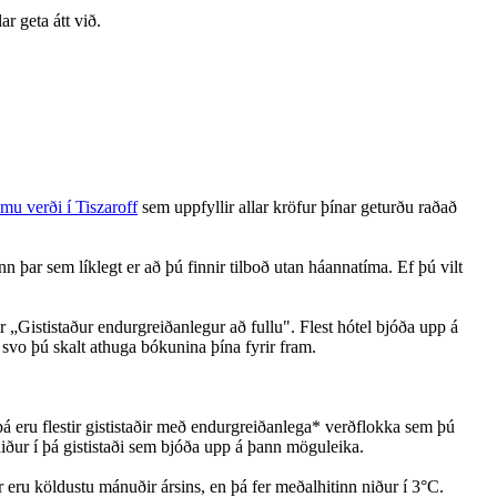
r geta átt við.
mu verði í Tiszaroff
sem uppfyllir allar kröfur þínar geturðu raðað
þar sem líklegt er að þú finnir tilboð utan háannatíma. Ef þú vilt
r „Gististaður endurgreiðanlegur að fullu". Flest hótel bjóða upp á
 svo þú skalt athuga bókunina þína fyrir fram.
 þá eru flestir gististaðir með endurgreiðanlega* verðflokka sem þú
niður í þá gististaði sem bjóða upp á þann möguleika.
 eru köldustu mánuðir ársins, en þá fer meðalhitinn niður í 3°C.