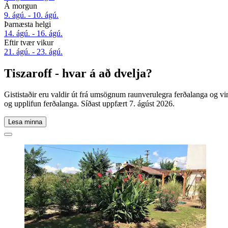
Á morgun
9. ágú. - 10. ágú.
Þarnæsta helgi
14. ágú. - 16. ágú.
Eftir tvær vikur
21. ágú. - 23. ágú.
Tiszaroff - hvar á að dvelja?
Gististaðir eru valdir út frá umsögnum raunverulegra ferðalanga og vin
og upplifun ferðalanga. Síðast uppfært
7. ágúst 2026
.
Lesa minna