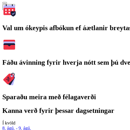
Leita
Val um ókeypis afbókun ef áætlanir breyta
Fáðu ávinning fyrir hverja nótt sem þú dv
Sparaðu meira með félagaverði
Kanna verð fyrir þessar dagsetningar
Í kvöld
8. ágú. - 9. ágú.