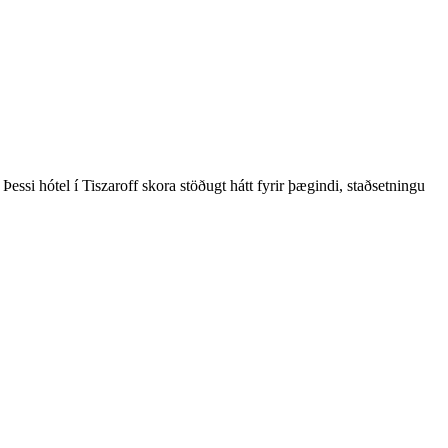
ssi hótel í Tiszaroff skora stöðugt hátt fyrir þægindi, staðsetningu