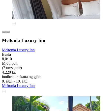
Meltonia Luxury Inn
Meltonia Luxury Inn
Busia
8,0/10
Mjög gott
(2 umsagnir)
4.220 kr.
inniheldur skatta og gjöld
9. ágú. - 10. ágú.
Meltonia Luxury Inn