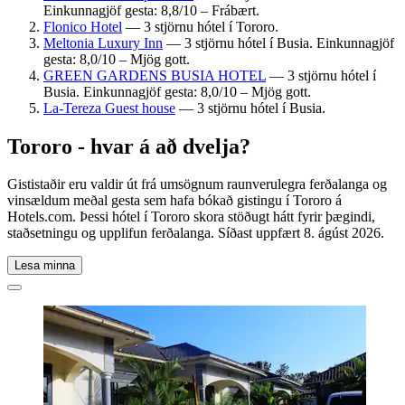
Einkunnagjöf gesta: 8,8/10 – Frábært.
Flonico Hotel
— 3 stjörnu hótel í Tororo.
Meltonia Luxury Inn
— 3 stjörnu hótel í Busia. Einkunnagjöf
gesta: 8,0/10 – Mjög gott.
GREEN GARDENS BUSIA HOTEL
— 3 stjörnu hótel í
Busia. Einkunnagjöf gesta: 8,0/10 – Mjög gott.
La-Tereza Guest house
— 3 stjörnu hótel í Busia.
Tororo - hvar á að dvelja?
Gististaðir eru valdir út frá umsögnum raunverulegra ferðalanga og
vinsældum meðal gesta sem hafa bókað gistingu í Tororo á
Hotels.com. Þessi hótel í Tororo skora stöðugt hátt fyrir þægindi,
staðsetningu og upplifun ferðalanga. Síðast uppfært
8. ágúst 2026
.
Lesa minna