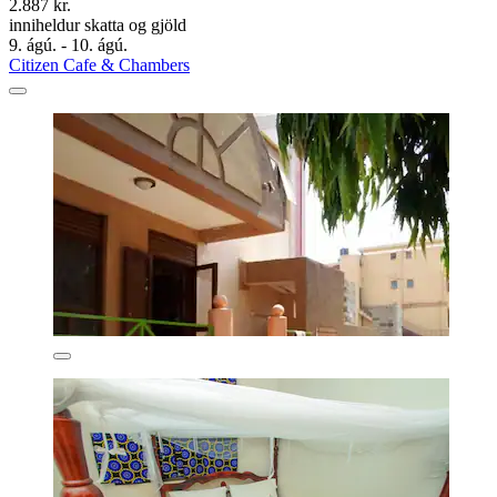
2.887 kr.
inniheldur skatta og gjöld
9. ágú. - 10. ágú.
Citizen Cafe & Chambers