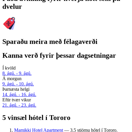
dvelur
Sparaðu meira með félagaverði
Kanna verð fyrir þessar dagsetningar
Í kvöld
8. ágú. - 9. ágú.
Á morgun
9. ágú. - 10. ágú.
Þarnæsta helgi
14. ágú. - 16. ágú.
Eftir tvær vikur
21. ágú. - 23. ágú.
5 vinsæl hótel í Tororo
Mamikki Hotel Apartment
— 3.5 stjörnu hótel í Tororo.