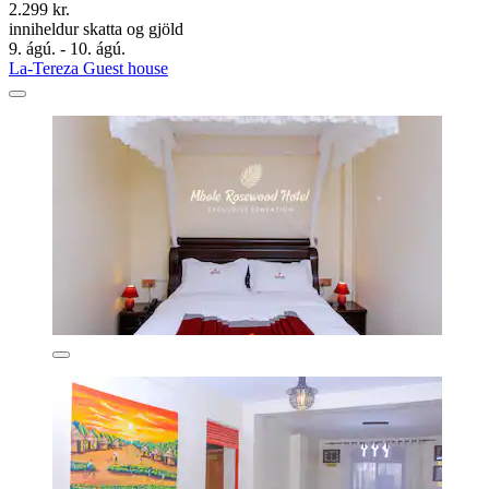
2.299 kr.
inniheldur skatta og gjöld
9. ágú. - 10. ágú.
La-Tereza Guest house