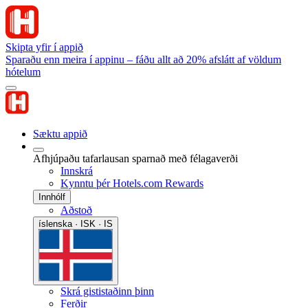
Skipta yfir í appið
Sparaðu enn meira í appinu – fáðu allt að 20% afslátt af völdum
hótelum
Sæktu appið
Afhjúpaðu tafarlausan sparnað með félagaverði
Innskrá
Kynntu þér Hotels.com Rewards
Innhólf
Aðstoð
íslenska · ISK · IS
Skrá gististaðinn þinn
Ferðir