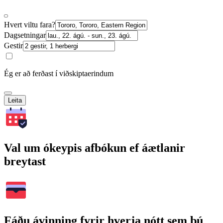
Hvert viltu fara?
Dagsetningar
Gestir
Ég er að ferðast í viðskiptaerindum
Leita
Val um ókeypis afbókun ef áætlanir
breytast
Fáðu ávinning fyrir hverja nótt sem þú