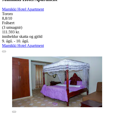
Mamikki Hotel Apartment
Tororo
8,8/10
Frábært
(3 umsagnir)
111.593 kr.
inniheldur skatta og gjöld
9. ágú. - 10. ágú.
Mamikki Hotel Apartment