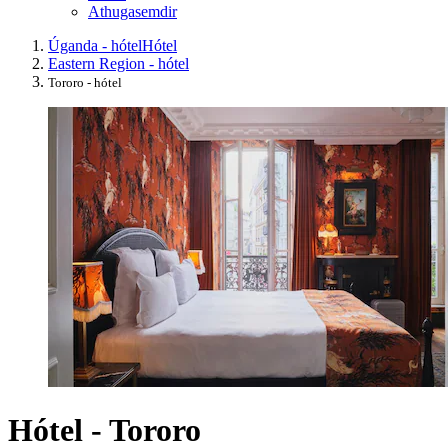
Athugasemdir
Úganda - hótel
Hótel
Eastern Region - hótel
Tororo - hótel
Hótel - Tororo