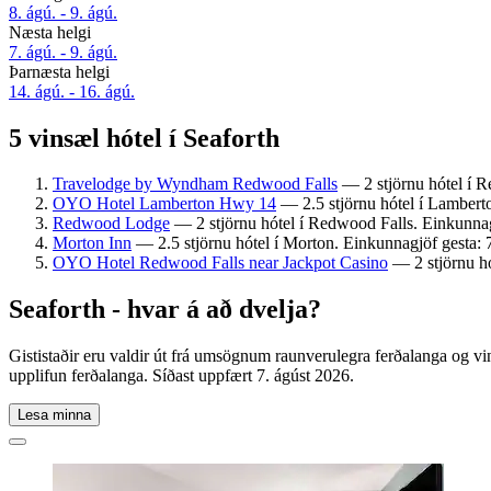
8. ágú. - 9. ágú.
Næsta helgi
7. ágú. - 9. ágú.
Þarnæsta helgi
14. ágú. - 16. ágú.
5 vinsæl hótel í Seaforth
Travelodge by Wyndham Redwood Falls
— 2 stjörnu hótel í R
OYO Hotel Lamberton Hwy 14
— 2.5 stjörnu hótel í Lamberto
Redwood Lodge
— 2 stjörnu hótel í Redwood Falls. Einkunnag
Morton Inn
— 2.5 stjörnu hótel í Morton. Einkunnagjöf gesta: 7
OYO Hotel Redwood Falls near Jackpot Casino
— 2 stjörnu hó
Seaforth - hvar á að dvelja?
Gististaðir eru valdir út frá umsögnum raunverulegra ferðalanga og vi
upplifun ferðalanga. Síðast uppfært
7. ágúst 2026
.
Lesa minna