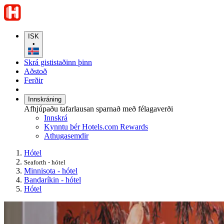
ISK
•
Skrá gististaðinn þinn
Aðstoð
Ferðir
Innskráning
Afhjúpaðu tafarlausan sparnað með félagaverði
Innskrá
Kynntu þér Hotels.com Rewards
Athugasemdir
Hótel
Seaforth - hótel
Minnisota - hótel
Bandaríkin - hótel
Hótel