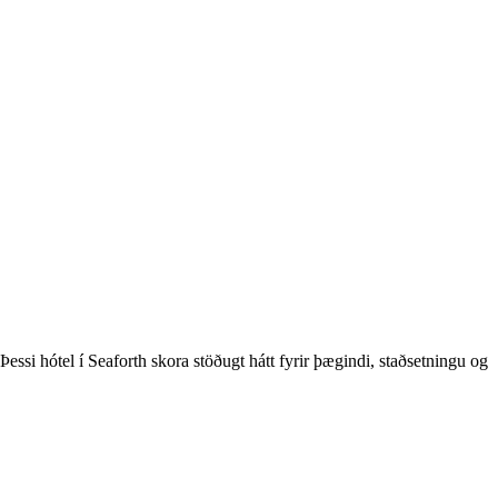
ssi hótel í Seaforth skora stöðugt hátt fyrir þægindi, staðsetningu og