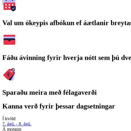
Leita
Val um ókeypis afbókun ef áætlanir breyta
Fáðu ávinning fyrir hverja nótt sem þú dv
Sparaðu meira með félagaverði
Kanna verð fyrir þessar dagsetningar
Í kvöld
7. ágú. - 8. ágú.
Á morgun