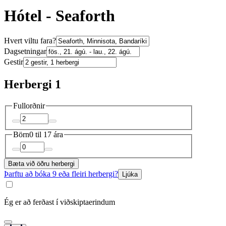
Hótel - Seaforth
Hvert viltu fara?
Dagsetningar
Gestir
Herbergi 1
Fullorðnir
Börn
0 til 17 ára
Bæta við öðru herbergi
Þarftu að bóka 9 eða fleiri herbergi?
Ljúka
Ég er að ferðast í viðskiptaerindum