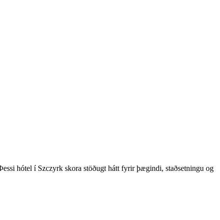
ssi hótel í Szczyrk skora stöðugt hátt fyrir þægindi, staðsetningu og