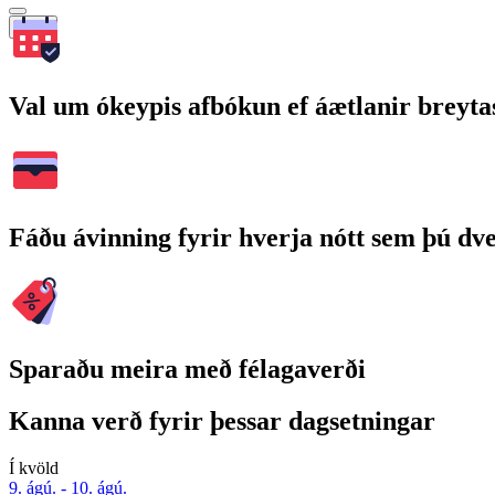
Leita
Val um ókeypis afbókun ef áætlanir breyta
Fáðu ávinning fyrir hverja nótt sem þú dv
Sparaðu meira með félagaverði
Kanna verð fyrir þessar dagsetningar
Í kvöld
9. ágú. - 10. ágú.