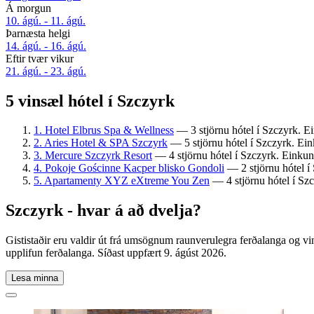
Á morgun
10. ágú. - 11. ágú.
Þarnæsta helgi
14. ágú. - 16. ágú.
Eftir tvær vikur
21. ágú. - 23. ágú.
5 vinsæl hótel í Szczyrk
1. Hotel Elbrus Spa & Wellness
— 3 stjörnu hótel í Szczyrk. Ei
2. Aries Hotel & SPA Szczyrk
— 5 stjörnu hótel í Szczyrk. Ein
3. Mercure Szczyrk Resort
— 4 stjörnu hótel í Szczyrk. Einkun
4. Pokoje Gościnne Kacper blisko Gondoli
— 2 stjörnu hótel í 
5. Apartamenty XYZ eXtreme You Zen
— 4 stjörnu hótel í Szc
Szczyrk - hvar á að dvelja?
Gististaðir eru valdir út frá umsögnum raunverulegra ferðalanga og vi
upplifun ferðalanga. Síðast uppfært
9. ágúst 2026
.
Lesa minna