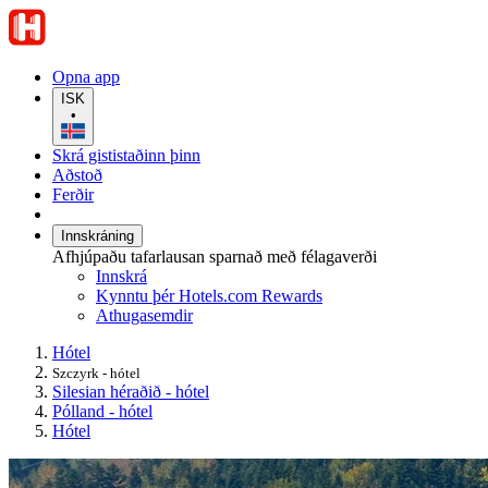
Opna app
ISK
•
Skrá gististaðinn þinn
Aðstoð
Ferðir
Innskráning
Afhjúpaðu tafarlausan sparnað með félagaverði
Innskrá
Kynntu þér Hotels.com Rewards
Athugasemdir
Hótel
Szczyrk - hótel
Silesian héraðið - hótel
Pólland - hótel
Hótel