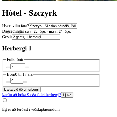
Hótel - Szczyrk
Hvert viltu fara?
Dagsetningar
Gestir
Herbergi 1
Fullorðnir
Börn
0 til 17 ára
Bæta við öðru herbergi
Þarftu að bóka 9 eða fleiri herbergi?
Ljúka
Ég er að ferðast í viðskiptaerindum