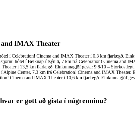
ma and IMAX Theater
ótel í Celebration! Cinema and IMAX Theater í 0,3 km fjarlægð. Eink
tjörnu hótel í Belknap-útsýnið, 7 km frá Celebration! Cinema and IMA
heater í 13,5 km fjarlægð. Einkunnagjöf gesta: 9,8/10 – Stórkostlegt.
 í Alpine Center, 7,3 km frá Celebration! Cinema and IMAX Theater. E
ation! Cinema and IMAX Theater í 10,6 km fjarlægð. Einkunnagjöf gesta
var er gott að gista í nágrenninu?