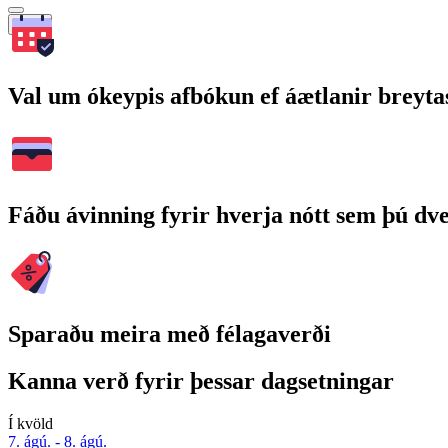
Leita
Val um ókeypis afbókun ef áætlanir breyta
Fáðu ávinning fyrir hverja nótt sem þú dv
Sparaðu meira með félagaverði
Kanna verð fyrir þessar dagsetningar
Í kvöld
7. ágú. - 8. ágú.