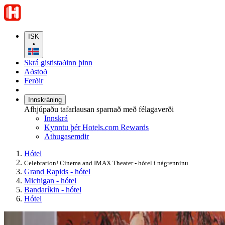
ISK
•
Skrá gististaðinn þinn
Aðstoð
Ferðir
Innskráning
Afhjúpaðu tafarlausan sparnað með félagaverði
Innskrá
Kynntu þér Hotels.com Rewards
Athugasemdir
Hótel
Celebration! Cinema and IMAX Theater - hótel í nágrenninu
Grand Rapids - hótel
Michigan - hótel
Bandaríkin - hótel
Hótel