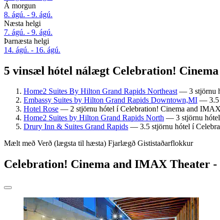
Á morgun
8. ágú. - 9. ágú.
Næsta helgi
7. ágú. - 9. ágú.
Þarnæsta helgi
14. ágú. - 16. ágú.
5 vinsæl hótel nálægt Celebration! Cine
Home2 Suites By Hilton Grand Rapids Northeast
— 3 stjörnu h
Embassy Suites by Hilton Grand Rapids Downtown,MI
— 3.5 s
Hotel Rose
— 2 stjörnu hótel í Celebration! Cinema and IMAX T
Home2 Suites by Hilton Grand Rapids North
— 3 stjörnu hótel
Drury Inn & Suites Grand Rapids
— 3.5 stjörnu hótel í Celebr
Mælt með
Verð (lægsta til hæsta)
Fjarlægð
Gististaðarflokkur
Celebration! Cinema and IMAX Theater - h