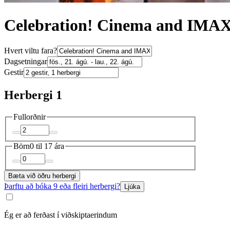
Celebration! Cinema and IMAX 
Hvert viltu fara?
Dagsetningar
Gestir
Herbergi 1
Fullorðnir
Börn
0 til 17 ára
Bæta við öðru herbergi
Þarftu að bóka 9 eða fleiri herbergi?
Ljúka
Ég er að ferðast í viðskiptaerindum