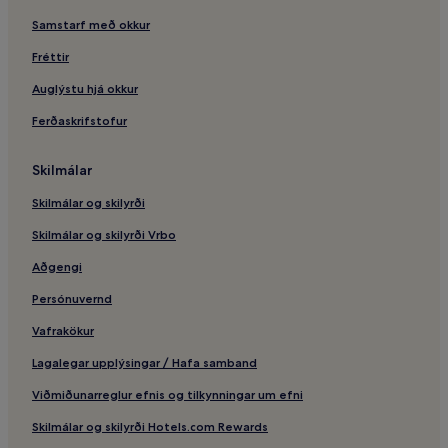
Samstarf með okkur
Fréttir
Auglýstu hjá okkur
Ferðaskrifstofur
Skilmálar
Skilmálar og skilyrði
Skilmálar og skilyrði Vrbo
Aðgengi
Persónuvernd
Vafrakökur
Lagalegar upplýsingar / Hafa samband
Viðmiðunarreglur efnis og tilkynningar um efni
Skilmálar og skilyrði Hotels.com Rewards