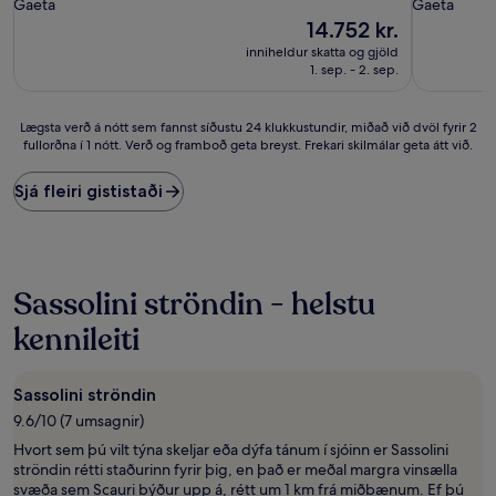
Gaeta
Gaeta
Verðið
14.752 kr.
er
inniheldur skatta og gjöld
14.752 kr.
1. sep. - 2. sep.
Lægsta
Lægsta verð á nótt sem fannst síðustu 24 klukkustundir, miðað við dvöl fyrir 2
fullorðna í 1 nótt. Verð og framboð geta breyst. Frekari skilmálar geta átt við.
verð
á
nótt
Sjá fleiri gististaði
sem
fannst
síðustu
24
klukkustundir,
Sassolini ströndin - helstu
miðað
við
kennileiti
dvöl
fyrir
2
Sassolini ströndin
fullorðna
9.6/10 (7 umsagnir)
í
1
Hvort sem þú vilt týna skeljar eða dýfa tánum í sjóinn er Sassolini
nótt.
ströndin rétti staðurinn fyrir þig, en það er meðal margra vinsælla
Verð
svæða sem Scauri býður upp á, rétt um 1 km frá miðbænum. Ef þú