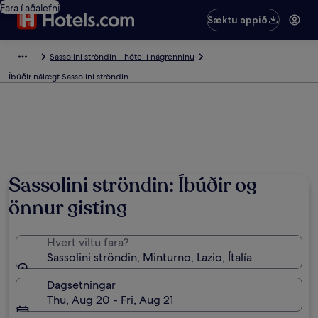
Fara í aðalefni
Sæktu appið
Sassolini ströndin - hótel í nágrenninu
Íbúðir nálægt Sassolini ströndin
Sassolini ströndin: Íbúðir og
önnur gisting
Hvert viltu fara?
Sassolini ströndin, Minturno, Lazio, Ítalía
Dagsetningar
Thu, Aug 20 - Fri, Aug 21