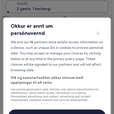
Gestir
2 gestir, 1 herbergi
Ég er að ferðast í viðskiptaerindum
Okkur er annt um
Leita
persónuvernd
We and our
16
partners store and/or access information on
a device, such as unique IDs in cookies to process personal
Val um ókeypis afbókun ef áætlanir
data. You may accept or manage your choices by clicking
breytast
below or at any time in the privacy policy page. These
choices will be signaled to our partners and will not affect
Fáðu ávinning fyrir hverja nótt sem þú
browsing data.
dvelur
Við og samstarfsaðilar okkar vinnum með
upplýsingar til að veita:
Sparaðu meira með félagaverði
Use precise geolocation data. Actively scan device characteristics for
identification. Store and/or access information on a device.
Personalised advertising and content, advertising and content
measurement, audience research and services development.
Listi yfir samstarfsaðila (þjónustuaðila)
Kanna verð fyrir þessar dagsetningar