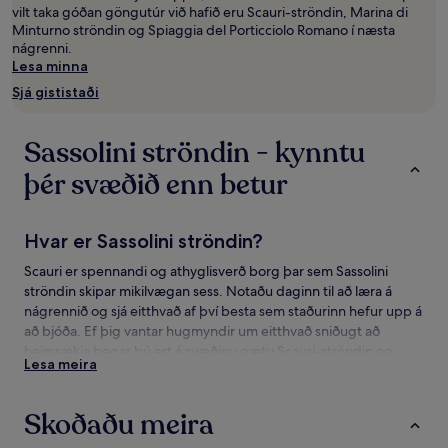
og
vilt taka góðan göngutúr við hafið eru Scauri-ströndin, Marina di
framboð
Minturno ströndin og Spiaggia del Porticciolo Romano í næsta
geta
nágrenni.
breyst.
Lesa minna
Frekari
Sjá gististaði
skilmálar
geta
átt
Sassolini ströndin - kynntu
við.
þér svæðið enn betur
Hvar er Sassolini ströndin?
Scauri er spennandi og athyglisverð borg þar sem Sassolini
ströndin skipar mikilvægan sess. Notaðu daginn til að læra á
nágrennið og sjá eitthvað af því besta sem staðurinn hefur upp á
að bjóða. Ef þig vantar hugmyndir um eitthvað sniðugt að
heimsækja þegar þú ert á svæðinu gætu Scauri-ströndin og
Lesa meira
Marina di Minturno ströndin verið góðir kostir fyrir þig.
Sassolini ströndin - áhugavert að gera og
Skoðaðu meira
skoða á svæðinu