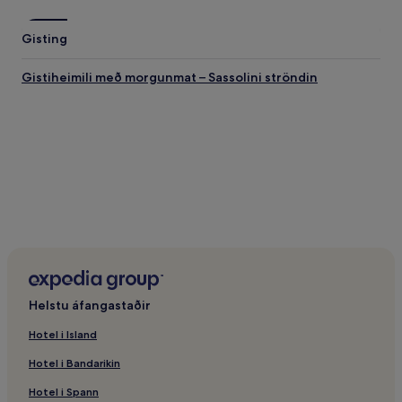
Sassolini ströndin - áhugavert að sjá í nágrenninu
Gisting
Scauri-ströndin
Marina di Minturno ströndin
Gistiheimili með morgunmat – Sassolini ströndin
Höfnin í Formia
Vindicio-strönd
Parco Regionale Riviera di Ulisse
Sassolini ströndin - áhugavert að gera í nágrenninu
Litasundlaugar Arcobaleno
Gloria Village vatnagarðurinn
Maremoto Windsurf-miðstöðin
Il Molo ísgerð
Itri-kastali
Helstu áfangastaðir
Hotel i Island
Hotel i Bandarikin
Hotel i Spann