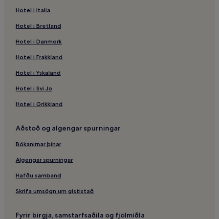
Hotel i Italia
Hotel i Bretland
Hotel i Danmork
Hotel i Frakkland
Hotel i Yskaland
Hotel i Svi Jo
Hotel i Grikkland
Aðstoð og algengar spurningar
Bókanirnar þínar
Algengar spurningar
Hafðu samband
Skrifa umsögn um gististað
Fyrir birgja, samstarfsaðila og fjölmiðla