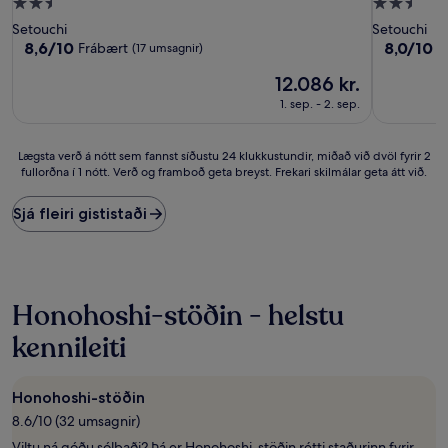
2.5
2.5
stjörnu
stjörnu
Setouchi
Setouchi
gististaður
gististaður
8.6
8.0
8,6/10
8,0/10
Frábært
M
(17 umsagnir)
af
af
Verðið
12.086 kr.
10,
10,
er
Frábært,
Mjög
1. sep. - 2. sep.
12.086 kr.
(17
gott,
umsagnir)
(1
umsögn)
Lægsta
Lægsta verð á nótt sem fannst síðustu 24 klukkustundir, miðað við dvöl fyrir 2
fullorðna í 1 nótt. Verð og framboð geta breyst. Frekari skilmálar geta átt við.
verð
á
nótt
Sjá fleiri gististaði
sem
fannst
síðustu
24
klukkustundir,
Honohoshi-stöðin - helstu
miðað
við
kennileiti
dvöl
fyrir
2
Honohoshi-stöðin
fullorðna
8.6/10 (32 umsagnir)
í
1
Viltu ná góðu sólbaði? Þá er Honohoshi-stöðin rétti staðurinn fyrir