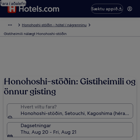
Fara í aðalefni
Sæktu appið
Honohoshi-stöðin - hótel í nágrenninu
Gistiheimili nálægt Honohoshi-stöðin
Honohoshi-stöðin: Gistiheimili og
önnur gisting
Hvert viltu fara?
Honohoshi-stöðin, Setouchi, Kagoshima (hérað), Ja
Dagsetningar
Thu, Aug 20 - Fri, Aug 21