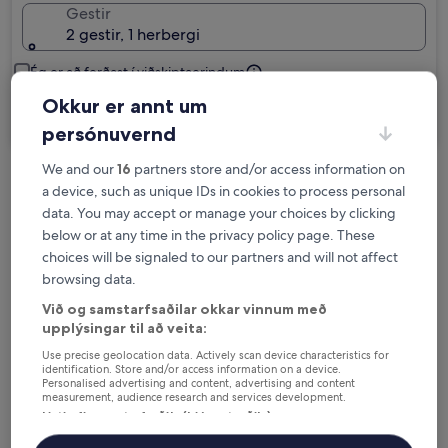
Gestir
2 gestir, 1 herbergi
Ég er að ferðast í viðskiptaerindum
Okkur er annt um
Leita
persónuvernd
We and our
16
partners store and/or access information on
Val um ókeypis afbókun ef áætlanir
a device, such as unique IDs in cookies to process personal
data. You may accept or manage your choices by clicking
breytast
below or at any time in the privacy policy page. These
choices will be signaled to our partners and will not affect
Fáðu ávinning fyrir hverja nótt sem þú
browsing data.
dvelur
Við og samstarfsaðilar okkar vinnum með
upplýsingar til að veita:
Sparaðu meira með félagaverði
Use precise geolocation data. Actively scan device characteristics for
identification. Store and/or access information on a device.
Personalised advertising and content, advertising and content
measurement, audience research and services development.
Listi yfir samstarfsaðila (þjónustuaðila)
Kanna verð fyrir þessar dagsetningar