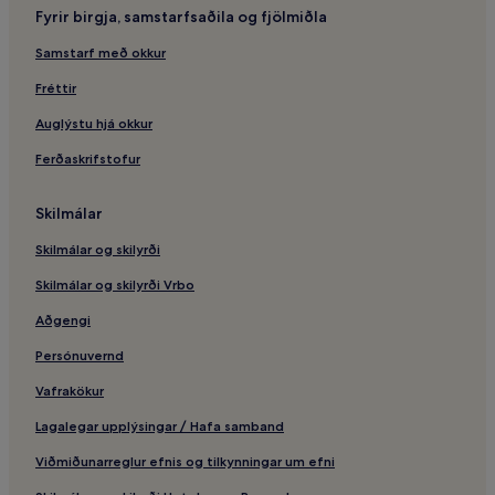
Fyrir birgja, samstarfsaðila og fjölmiðla
Samstarf með okkur
Fréttir
Auglýstu hjá okkur
Ferðaskrifstofur
Skilmálar
Skilmálar og skilyrði
Skilmálar og skilyrði Vrbo
Aðgengi
Persónuvernd
Vafrakökur
Lagalegar upplýsingar / Hafa samband
Viðmiðunarreglur efnis og tilkynningar um efni