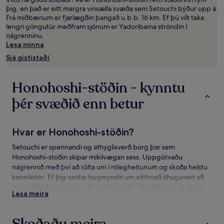
nótt.
þig, en það er eitt margra vinsælla svæða sem Setouchi býður upp á.
Verð
Frá miðbænum er fjarlægðin þangað u.b.b. 16 km. Ef þú vilt taka
og
lengri göngutúr meðfram sjónum er Yadoribama ströndin í
framboð
nágrenninu.
geta
Lesa minna
breyst.
Sjá gististaði
Frekari
skilmálar
geta
Honohoshi-stöðin - kynntu
átt
við.
þér svæðið enn betur
Hvar er Honohoshi-stöðin?
Setouchi er spennandi og athyglisverð borg þar sem
Honohoshi-stöðin skipar mikilvægan sess. Uppgötvaðu
nágrennið með því að rölta um í rólegheitunum og skoða helstu
kennileitin. Ef þig vantar hugmyndir um eitthvað áhugavert að
heimsækja þegar þú ert á svæðinu gætu Yadoribama ströndin
Lesa meira
og Manenzaki útsýnispallur hentað þér.
Honohoshi-stöðin - áhugavert að gera og
Skoðaðu meira