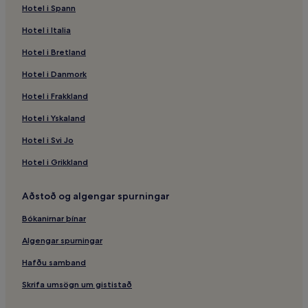
Hotel i Spann
Hotel i Italia
Hotel i Bretland
Hotel i Danmork
Hotel i Frakkland
Hotel i Yskaland
Hotel i Svi Jo
Hotel i Grikkland
Aðstoð og algengar spurningar
Bókanirnar þínar
Algengar spurningar
Hafðu samband
Skrifa umsögn um gististað