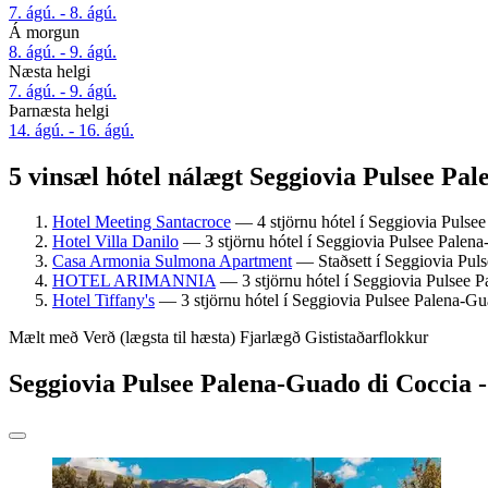
7. ágú. - 8. ágú.
Á morgun
8. ágú. - 9. ágú.
Næsta helgi
7. ágú. - 9. ágú.
Þarnæsta helgi
14. ágú. - 16. ágú.
5 vinsæl hótel nálægt Seggiovia Pulsee Pa
Hotel Meeting Santacroce
— 4 stjörnu hótel í Seggiovia Pulsee
Hotel Villa Danilo
— 3 stjörnu hótel í Seggiovia Pulsee Palena-
Casa Armonia Sulmona Apartment
— Staðsett í Seggiovia Puls
HOTEL ARIMANNIA
— 3 stjörnu hótel í Seggiovia Pulsee P
Hotel Tiffany's
— 3 stjörnu hótel í Seggiovia Pulsee Palena-Gu
Mælt með
Verð (lægsta til hæsta)
Fjarlægð
Gististaðarflokkur
Seggiovia Pulsee Palena-Guado di Coccia - 