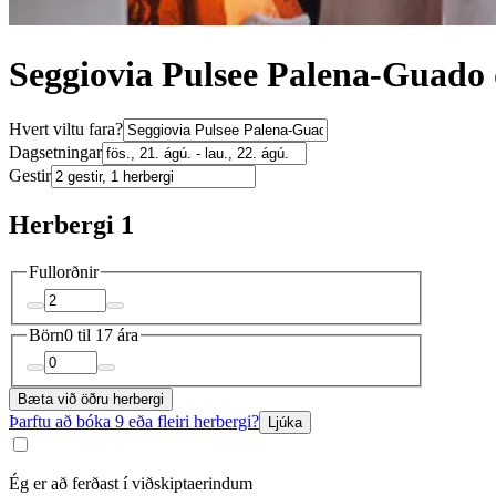
Seggiovia Pulsee Palena-Guado d
Hvert viltu fara?
Dagsetningar
Gestir
Herbergi 1
Fullorðnir
Börn
0 til 17 ára
Bæta við öðru herbergi
Þarftu að bóka 9 eða fleiri herbergi?
Ljúka
Ég er að ferðast í viðskiptaerindum