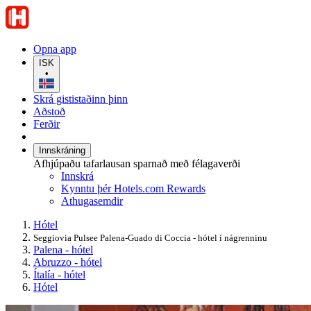
Opna app
ISK
•
Skrá gististaðinn þinn
Aðstoð
Ferðir
Innskráning
Afhjúpaðu tafarlausan sparnað með félagaverði
Innskrá
Kynntu þér Hotels.com Rewards
Athugasemdir
Hótel
Seggiovia Pulsee Palena-Guado di Coccia - hótel í nágrenninu
Palena - hótel
Abruzzo - hótel
Ítalía - hótel
Hótel