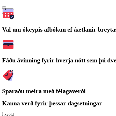
Leita
Val um ókeypis afbókun ef áætlanir breyta
Fáðu ávinning fyrir hverja nótt sem þú dv
Sparaðu meira með félagaverði
Kanna verð fyrir þessar dagsetningar
Í kvöld