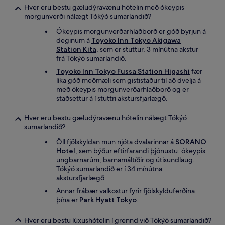
Hver eru bestu gæludýravænu hótelin með ókeypis
morgunverði nálægt Tókýó sumarlandið?
Ókeypis morgunverðarhlaðborð er góð byrjun á
deginum á
Toyoko Inn Tokyo Akigawa
Station Kita
, sem er stuttur, 3 mínútna akstur
frá Tókýó sumarlandið.
Toyoko Inn Tokyo Fussa Station Higashi
fær
líka góð meðmæli sem gististaður til að dvelja á
með ókeypis morgunverðarhlaðborð og er
staðsettur á í stuttri akstursfjarlægð.
Hver eru bestu gæludýravænu hótelin nálægt Tókýó
sumarlandið?
Öll fjölskyldan mun njóta dvalarinnar á
SORANO
Hotel
, sem býður eftirfarandi þjónustu: ókeypis
ungbarnarúm, barnamáltíðir og útisundlaug.
Tókýó sumarlandið er í 34 mínútna
akstursfjarlægð.
Annar frábær valkostur fyrir fjölskylduferðina
þína er
Park Hyatt Tokyo
.
Hver eru bestu lúxushótelin í grennd við Tókýó sumarlandið?