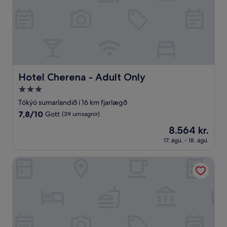
Hotel Cherena - Adult Only
Hotel Cherena - Adult Only
3.0
stjörnu
Tókýó sumarlandið í 16 km fjarlægð
gististaður
7.8
7,8/10
Gott
(39 umsagnir)
af
Verðið
8.564 kr.
10,
er
Gott,
17. ágú. - 18. ágú.
8.564 kr.
(39
umsagnir)
Hotel Route Inn Sagamihara -Kokudo 129 Gou