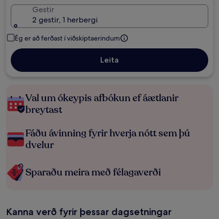
Gestir
2 gestir, 1 herbergi
Ég er að ferðast í viðskiptaerindum
Leita
Val um ókeypis afbókun ef áætlanir
breytast
Fáðu ávinning fyrir hverja nótt sem þú
dvelur
Sparaðu meira með félagaverði
Kanna verð fyrir þessar dagsetningar