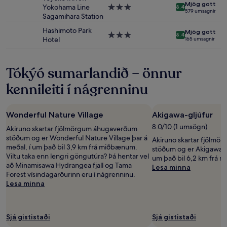
geta
Mjög gott
Yokohama Line
3.0
8.4
579 umsagnir
átt
Sagamihara Station
stjörnu
við.
gististaður
Hashimoto Park
Mjög gott
3.0
8.4
Hotel
165 umsagnir
stjörnu
gististaður
Tókýó sumarlandið – önnur
kennileiti í nágrenninu
Wonderful Nature Village
Akigawa-gljúfur
8.0/10 (1 umsögn)
Akiruno skartar fjölmörgum áhugaverðum
stöðum og er Wonderful Nature Village þar á
Akiruno skartar fjölm
meðal, í um það bil 3,9 km frá miðbænum.
stöðum og er Akigawa-gl
Viltu taka enn lengri göngutúra? Þá hentar vel
um það bil 6,2 km frá
að Minamisawa Hydrangea fjall og Tama
Lesa minna
Forest vísindagarðurinn eru í nágrenninu.
Lesa minna
Sjá gististaði
Sjá gististaði