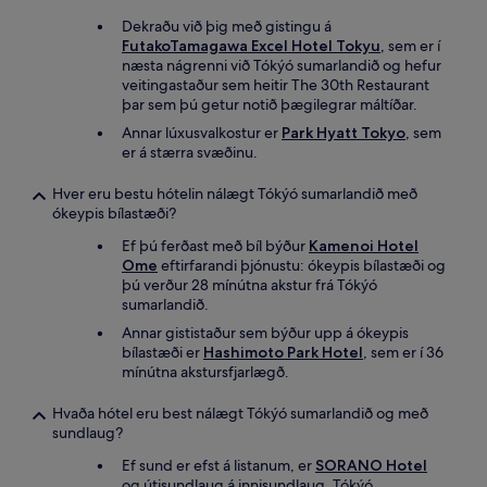
Dekraðu við þig með gistingu á
FutakoTamagawa Excel Hotel Tokyu
, sem er í
næsta nágrenni við Tókýó sumarlandið og hefur
veitingastaður sem heitir The 30th Restaurant
þar sem þú getur notið þægilegrar máltíðar.
Annar lúxusvalkostur er
Park Hyatt Tokyo
, sem
er á stærra svæðinu.
Hver eru bestu hótelin nálægt Tókýó sumarlandið með
ókeypis bílastæði?
Ef þú ferðast með bíl býður
Kamenoi Hotel
Ome
eftirfarandi þjónustu: ókeypis bílastæði og
þú verður 28 mínútna akstur frá Tókýó
sumarlandið.
Annar gististaður sem býður upp á ókeypis
bílastæði er
Hashimoto Park Hotel
, sem er í 36
mínútna akstursfjarlægð.
Hvaða hótel eru best nálægt Tókýó sumarlandið og með
sundlaug?
Ef sund er efst á listanum, er
SORANO Hotel
og útisundlaug á innisundlaug. Tókýó