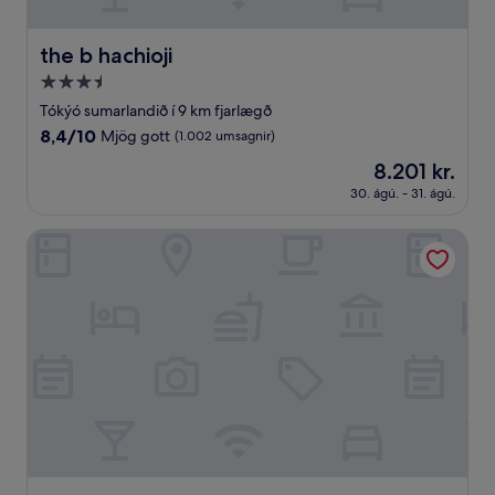
the b hachioji
the b hachioji
3.5
stjörnu
Tókýó sumarlandið í 9 km fjarlægð
gististaður
8.4
8,4/10
Mjög gott
(1.002 umsagnir)
af
Verðið
8.201 kr.
10,
er
Mjög
30. ágú. - 31. ágú.
8.201 kr.
gott,
(1.002
Toyoko Inn Yokohama Line Fuchinobe Station Minami
umsagnir)