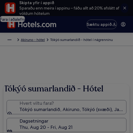
Skipta yfir í appið
Sparaðu enn meira í appinu – fáðu allt að 20% afslátt af
völdum hótelum
Fara í aðalefni
Sæktu appið
Akiruno - hótel
Tókýó sumarlandið - hótel í nágrenninu
Tókýó sumarlandið - Hótel
Hvert viltu fara?
Tókýó sumarlandið, Akiruno, Tókýó (svæði), Japan
Dagsetningar
Thu, Aug 20 - Fri, Aug 21