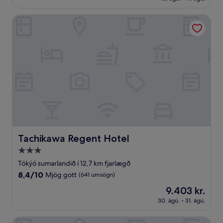
5.926 kr.
(532
umsagnir)
Tachikawa Regent Hotel
Tachikawa Regent Hotel
Tachikawa Regent Hotel
3.0
stjörnu
Tókýó sumarlandið í 12,7 km fjarlægð
gististaður
8.4
8,4/10
Mjög gott
(641 umsögn)
af
Verðið
9.403 kr.
10,
er
Mjög
30. ágú. - 31. ágú.
9.403 kr.
gott,
(641
HOTEL ZEN MACHIDA