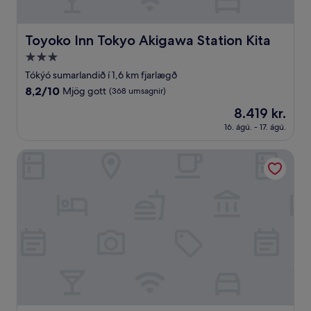
Toyoko Inn Tokyo Akigawa Station Kita
Toyoko Inn Tokyo Akigawa Station Kita
3.0
stjörnu
Tókýó sumarlandið í 1,6 km fjarlægð
gististaður
8.2
8,2/10
Mjög gott
(368 umsagnir)
af
Verðið
8.419 kr.
10,
er
Mjög
16. ágú. - 17. ágú.
8.419 kr.
gott,
(368
HOTEL MYSTAYS Tachikawa
umsagnir)