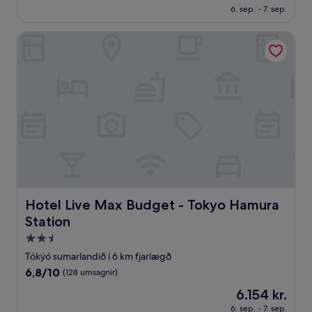
er
umsagnir)
6. sep. - 7. sep.
4.080 kr.
Hotel Live Max Budget - Tokyo Hamura Station
Hotel Live Max Budget - Tokyo Hamura Station
Hotel Live Max Budget - Tokyo Hamura
Station
2.5
stjörnu
Tókýó sumarlandið í 6 km fjarlægð
gististaður
6.8af
6,8/10
(128 umsagnir)
10,
Verðið
6.154 kr.
(128
er
umsagnir)
6. sep. - 7. sep.