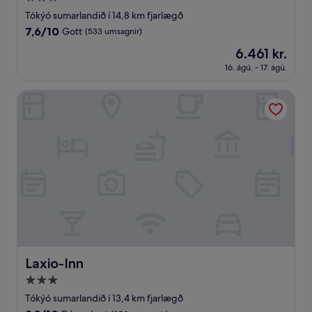
stjörnu
Tókýó sumarlandið í 14,8 km fjarlægð
gististaður
7.6
7,6/10
Gott
(533 umsagnir)
af
Verðið
6.461 kr.
10,
er
Gott,
16. ágú. - 17. ágú.
6.461 kr.
(533
umsagnir)
Laxio-Inn
Laxio-Inn
Laxio-Inn
3.0
stjörnu
Tókýó sumarlandið í 13,4 km fjarlægð
gististaður