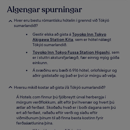
Algengar spurningar
Hver eru bestu rómantísku hótelin í grennd við Tókýó
sumarlandið?
Gestir elska að gista á
Toyoko Inn Tokyo
Akigawa Station Kita
, sem er hótel nálægt
Tókýó sumarlandið.
Toyoko Inn Tokyo Fussa Station Higashi
, sem
er í stuttri akstursfjarlægð, fær einnig mjög góða
einkunn.
Á svæðinu eru bæði 6.916 hótel, orlofsleigur og
aðrir gististaðir og það er því úr mörgu að velja.
Hversu mikið kostar að gista í/á Tókýó sumarlandið?
Á Hotels.com finnur þú fjölbreytt úrval herbergja í
mörgum verðflokkum, allt eftir því hvenær og hvert þú
ætlar að ferðast. Skoðaðu hvað er í boði dagana sem þú
ert að ferðast, raðaðu eftir verði og síaðu eftir
viðmiðunum þínum til að finna besta kostinn fyrir
ferðaáætlunina þína.