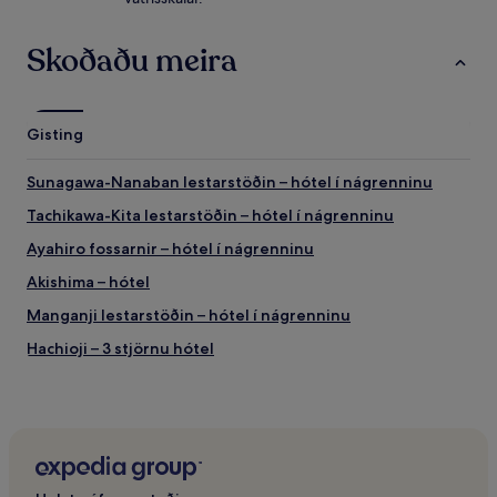
Skoðaðu meira
Gisting
Sunagawa-Nanaban lestarstöðin – hótel í nágrenninu
Tachikawa-Kita lestarstöðin – hótel í nágrenninu
Ayahiro fossarnir – hótel í nágrenninu
Akishima – hótel
Manganji lestarstöðin – hótel í nágrenninu
Hachioji – 3 stjörnu hótel
Tokai-Náttúrustígurinn - Austur upphafspunktur – hótel í
nágrenninu
Yokota-Herflugvöllurinn – hótel
Meiji no Mori Takao Quasi-þjóðgarðurinn – hótel í
nágrenninu