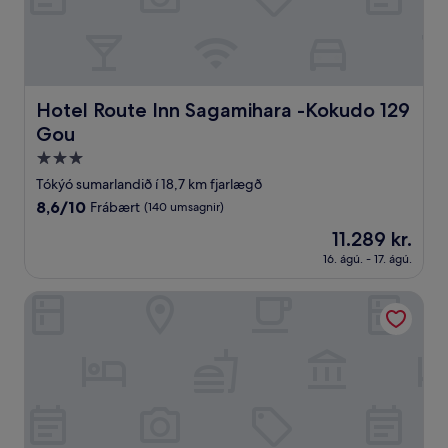
Hotel Route Inn Sagamihara -Kokudo 129 Gou
Hotel Route Inn Sagamihara -Kokudo 129
Gou
3.0
stjörnu
Tókýó sumarlandið í 18,7 km fjarlægð
gististaður
8.6
8,6/10
Frábært
(140 umsagnir)
af
Verðið
11.289 kr.
10,
er
Frábært,
16. ágú. - 17. ágú.
11.289 kr.
(140
umsagnir)
Business Hotel Mercury Royal Inn Group