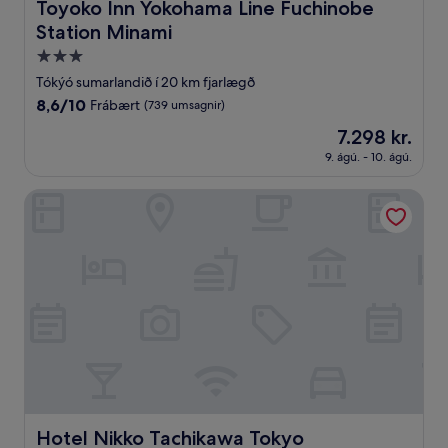
Toyoko Inn Yokohama Line Fuchinobe Station Minami
Toyoko Inn Yokohama Line Fuchinobe
Station Minami
3.0
stjörnu
Tókýó sumarlandið í 20 km fjarlægð
gististaður
8.6
8,6/10
Frábært
(739 umsagnir)
af
Verðið
7.298 kr.
10,
er
Frábært,
9. ágú. - 10. ágú.
7.298 kr.
(739
umsagnir)
Hotel Nikko Tachikawa Tokyo
Hotel Nikko Tachikawa Tokyo
Hotel Nikko Tachikawa Tokyo