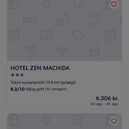
umsögn)
HOTEL ZEN MACHIDA
HOTEL ZEN MACHIDA
3.0
stjörnu
Tókýó sumarlandið í 19,8 km fjarlægð
gististaður
8.2
8,2/10
Mjög gott
(32 umsagnir)
af
Verðið
6.306 kr.
10,
er
Mjög
24. ágú. - 25. ágú.
6.306 kr.
gott,
(32
HOTEL LiVEMAX Hachioji Ekimae
umsagnir)