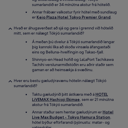
sumarlandið er 34 mínútna akstur frá hótelið.
Annar frábær valkostur fyrir hótel með sundlaug
er
Keio Plaza Hotel Tokyo Premier Grand
.
Hvað er áhugaverðast að sjá og gera í grennd við hótelið
mitt, sem er nálægt Tókýó sumarlandið?
Á meðan þú dvelur á Tókýó sumarlandið langar
þig kannski líka að skoða vinsæla áfangastaði
eins og Belluna-hvelfingin og Takao-fjall.
Shinnyo-en Head hofið og LaLaPort Tachikawa
Tachihi verslunarmiðstöðin eru aðrir staðir sem
gaman er að heimsækja á svæðinu.
Hver eru bestu gæludýravænu hótelin nálægt Tókýó
sumarlandið?
Taktu gæludýrið þitt ástkæra með á
HOTEL
LiVEMAX Hachioji Ekimae
, sem er 21 mínútna
akstur frá Tókýó sumarlandið.
Annar staður sem hentar gæludýrum er
Hotel
Live Max Budget - Tokyo Hamura Station
.
hótel býður eftirfarandi þjónustu: matar- og
vatnsskálar.