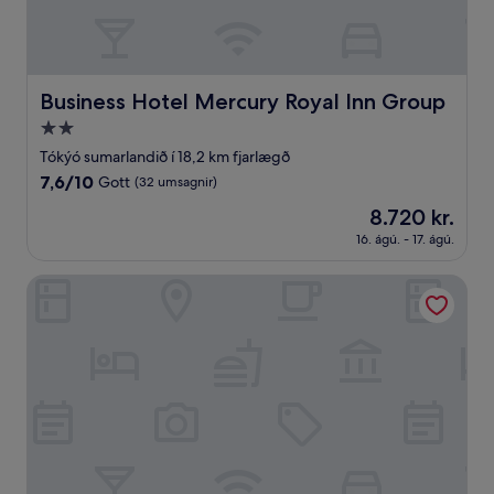
Business Hotel Mercury Royal Inn Group
Business Hotel Mercury Royal Inn Group
2.0
stjörnu
Tókýó sumarlandið í 18,2 km fjarlægð
gististaður
7.6
7,6/10
Gott
(32 umsagnir)
af
Verðið
8.720 kr.
10,
er
Gott,
16. ágú. - 17. ágú.
8.720 kr.
(32
umsagnir)
the b hachioji