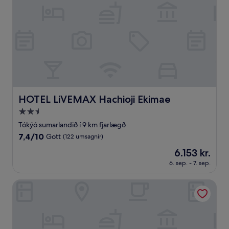
HOTEL LiVEMAX Hachioji Ekimae
HOTEL LiVEMAX Hachioji Ekimae
2.5
stjörnu
Tókýó sumarlandið í 9 km fjarlægð
gististaður
7.4
7,4/10
Gott
(122 umsagnir)
af
Verðið
6.153 kr.
10,
er
Gott,
6. sep. - 7. sep.
6.153 kr.
(122
umsagnir)
Hotel Cherena - Adult Only