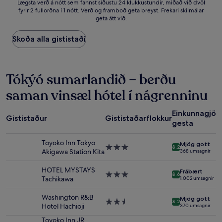
Lægsta
Lægsta verð á nótt sem fannst síðustu 24 klukkustundir, miðað við dvöl
fyrir 2 fullorðna í 1 nótt. Verð og framboð geta breyst. Frekari skilmálar
verð
geta átt við.
á
nótt
sem
Skoða alla gististaði
fannst
síðustu
24
klukkustundir,
Tókýó sumarlandið – berðu
miðað
saman vinsæl hótel í nágrenninu
við
dvöl
fyrir
Einkunnagjöf
Gististaður
Gististaðarflokkur
2
gesta
fullorðna
í
Toyoko Inn Tokyo
Mjög gott
1
3.0
8.2
Akigawa Station Kita
368 umsagnir
nótt.
stjörnu
Verð
gististaður
HOTEL MYSTAYS
og
Frábært
3.0
8.6
Tachikawa
1.002 umsagnir
framboð
stjörnu
geta
gististaður
Washington R&B
breyst.
Mjög gott
2.5
8.2
Hotel Hachioji
370 umsagnir
Frekari
stjörnu
skilmálar
gististaður
Toyoko Inn JR