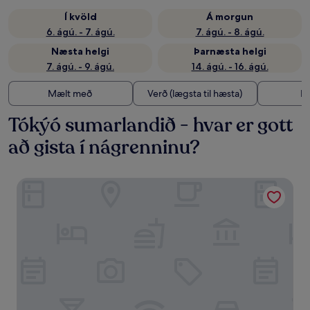
Í kvöld
Á morgun
6. ágú. - 7. ágú.
7. ágú. - 8. ágú.
Næsta helgi
Þarnæsta helgi
7. ágú. - 9. ágú.
14. ágú. - 16. ágú.
Mælt með
Verð (lægsta til hæsta)
Fj
Tókýó sumarlandið - hvar er gott
að gista í nágrenninu?
Toyoko Inn Tokyo Akigawa Station Kita