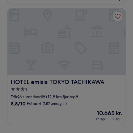
6.154 kr.
HOTEL emisia TOKYO TACHIKAWA
HOTEL emisia TOKYO TACHIKAWA
HOTEL emisia TOKYO TACHIKAWA
3.5
stjörnu
Tókýó sumarlandið í 12,8 km fjarlægð
gististaður
8.8
8,8/10
Frábært
(1.117 umsagnir)
af
Verðið
10.665 kr.
10,
er
Frábært,
17. ágú. - 18. ágú.
10.665 kr.
(1.117
umsagnir)