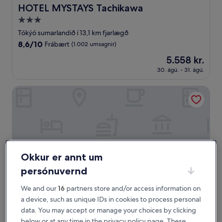
HOTEL MYSTAYS Tachikawa
HOTEL MYSTAYS Tachikawa
3.0
stjörnu
Tókýó sumarlandið í 13,1 km fjarlægð
gististaður
8.6
8,6/10
Frábært
(1.002 umsagnir)
af
Verðið
5.558 kr.
10,
er
Frábært,
30. ágú. - 31. ágú.
5.558 kr.
(1.002
umsagnir)
Washington R&B Hotel Hachioji
Okkur er annt um
persónuvernd
We and our
16
partners store and/or access information on
a device, such as unique IDs in cookies to process personal
Washington R&B Hotel Hachioji
Washington R&B Hotel Hachioji
data. You may accept or manage your choices by clicking
2.5
below or at any time in the privacy policy page. These