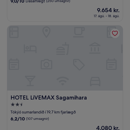
9.0
9,0/10
Dásamlegt
(250 umsagnir)
af
Verðið
9.654 kr.
10,
er
Dásamlegt,
17. ágú. - 18. ágú.
9.654 kr.
(250
umsagnir)
HOTEL LiVEMAX Sagamihara
HOTEL LiVEMAX Sagamihara
HOTEL LiVEMAX Sagamihara
2.5
stjörnu
Tókýó sumarlandið í 19,7 km fjarlægð
gististaður
6.2af
6,2/10
(107 umsagnir)
10,
Verðið
4.080 kr.
(107