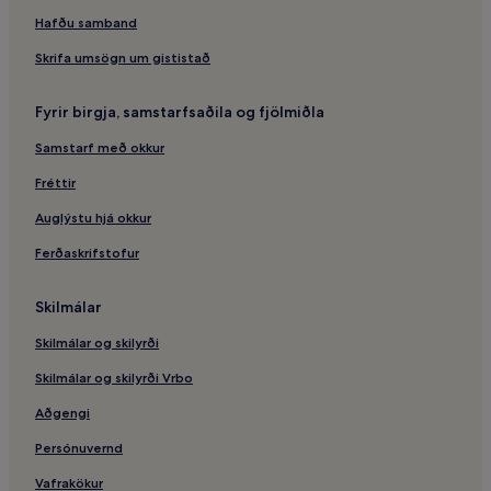
Hino – hótel
Hafðu samband
Ome – hótel
Skrifa umsögn um gististað
Hachioji Naganuma lestarstöðin – hótel í nágrenninu
Katakura-Lestarstöðin – hótel í nágrenninu
Fyrir birgja, samstarfsaðila og fjölmiðla
Higashi-Nakagami-Lestarstöðin – hótel í nágrenninu
Samstarf með okkur
Tachihi lestarstöðin – hótel í nágrenninu
Fréttir
Kiyotaki-Lestarstöðin – hótel í nágrenninu
Auglýstu hjá okkur
Takao Trick listasafnið – hótel í nágrenninu
Ferðaskrifstofur
Skilmálar
Skilmálar og skilyrði
Skilmálar og skilyrði Vrbo
Aðgengi
Persónuvernd
Vafrakökur