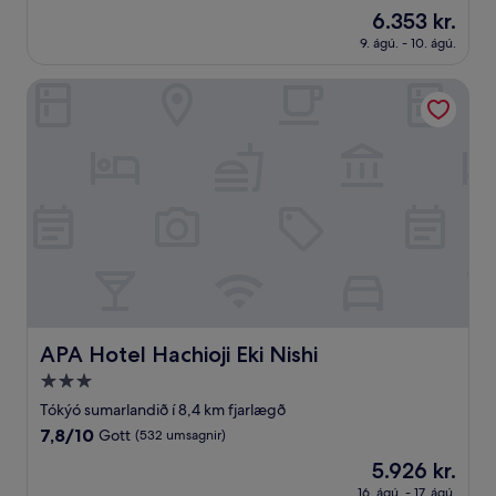
af
Verðið
6.353 kr.
10,
er
Mjög
9. ágú. - 10. ágú.
6.353 kr.
gott,
(165
APA Hotel Hachioji Eki Nishi
umsagnir)
APA Hotel Hachioji Eki Nishi
APA Hotel Hachioji Eki Nishi
3.0
stjörnu
Tókýó sumarlandið í 8,4 km fjarlægð
gististaður
7.8
7,8/10
Gott
(532 umsagnir)
af
Verðið
5.926 kr.
10,
er
Gott,
16. ágú. - 17. ágú.