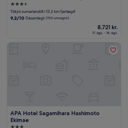
3.5
stjörnu
Tókýó sumarlandið í 13,2 km fjarlægð
gististaður
9.2
9,2/10
Dásamlegt
(703 umsagnir)
af
Verðið
8.721 kr.
10,
er
Dásamlegt,
17. ágú. - 18. ágú.
8.721 kr.
(703
umsagnir)
APA Hotel Sagamihara Hashimoto Ekimae
APA Hotel Sagamihara Hashimoto Ekimae
APA Hotel Sagamihara Hashimoto
Ekimae
3.0