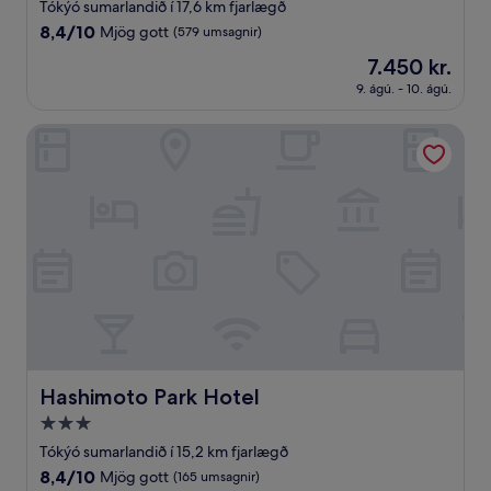
stjörnu
Tókýó sumarlandið í 17,6 km fjarlægð
gististaður
8.4
8,4/10
Mjög gott
(579 umsagnir)
af
Verðið
7.450 kr.
10,
er
Mjög
9. ágú. - 10. ágú.
7.450 kr.
gott,
(579
Hashimoto Park Hotel
umsagnir)
Hashimoto Park Hotel
Hashimoto Park Hotel
3.0
stjörnu
Tókýó sumarlandið í 15,2 km fjarlægð
gististaður
8.4
8,4/10
Mjög gott
(165 umsagnir)