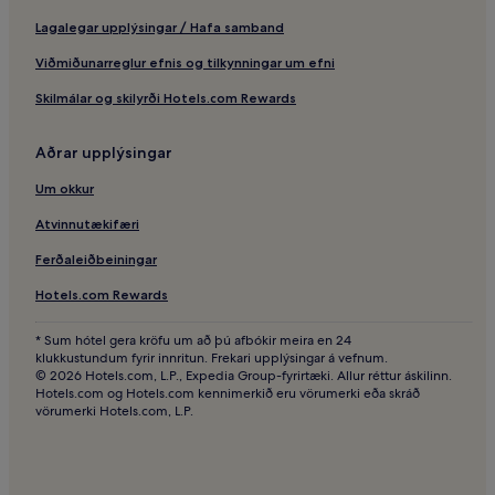
Lagalegar upplýsingar / Hafa samband
Viðmiðunarreglur efnis og tilkynningar um efni
Skilmálar og skilyrði Hotels.com Rewards
Aðrar upplýsingar
Um okkur
Atvinnutækifæri
Ferðaleiðbeiningar
Hotels.com Rewards
* Sum hótel gera kröfu um að þú afbókir meira en 24
klukkustundum fyrir innritun. Frekari upplýsingar á vefnum.
© 2026 Hotels.com, L.P., Expedia Group-fyrirtæki. Allur réttur áskilinn.
Hotels.com og Hotels.com kennimerkið eru vörumerki eða skráð
vörumerki Hotels.com, L.P.