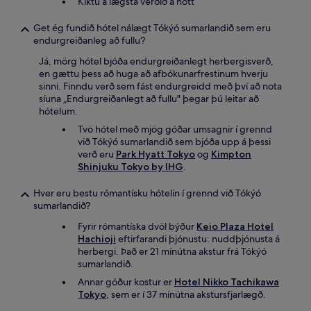
Kíktu á lægsta verðið á nótt
Get ég fundið hótel nálægt Tókýó sumarlandið sem eru
endurgreiðanleg að fullu?
Já, mörg hótel bjóða endurgreiðanlegt herbergisverð,
en gættu þess að huga að afbókunarfrestinum hverju
sinni. Finndu verð sem fást endurgreidd með því að nota
síuna „Endurgreiðanlegt að fullu" þegar þú leitar að
hótelum.
Tvö hótel með mjög góðar umsagnir í grennd
við Tókýó sumarlandið sem bjóða upp á þessi
verð eru
Park Hyatt Tokyo
og
Kimpton
Shinjuku Tokyo by IHG
.
Hver eru bestu rómantísku hótelin í grennd við Tókýó
sumarlandið?
Fyrir rómantíska dvöl býður
Keio Plaza Hotel
Hachioji
eftirfarandi þjónustu: nuddþjónusta á
herbergi. Það er 21 mínútna akstur frá Tókýó
sumarlandið.
Annar góður kostur er
Hotel Nikko Tachikawa
Tokyo
, sem er í 37 mínútna akstursfjarlægð.