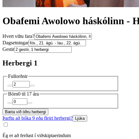
Obafemi Awolowo háskólinn - H
Hvert viltu fara?
Dagsetningar
Gestir
Herbergi 1
Fullorðnir
Börn
0 til 17 ára
Bæta við öðru herbergi
Þarftu að bóka 9 eða fleiri herbergi?
Ljúka
Ég er að ferðast í viðskiptaerindum