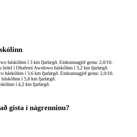
skólinn
o háskólinn í 3 km fjarlægð. Einkunnagjöf gesta: 2,0/10.
u hótel í Obafemi Awolowo háskólinn í 3,2 km fjarlægð.
 háskólinn í 3,6 km fjarlægð. Einkunnagjöf gesta: 2,0/10.
háskólinn í 5,8 km fjarlægð.
kólinn í 4,2 km fjarlægð.
að gista í nágrenninu?