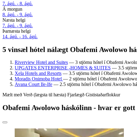
7. ágú. - 8. ágú.
Á morgun
8. ágú. - 9. ágú.
Næsta helgi
7. ágú. - 9. ágú.
Þarnæsta helgi
14. ágú. - 16. ágú.
5 vinsæl hótel nálægt Obafemi Awolowo há
Riverview Hotel and Suites
— 3 stjörnu hótel í Obafemi Awolow
UPGATES ENTERPRISE -HOMES & SUITES
— 3.5 stjörn
Xela Hotels and Resorts
— 3.5 stjörnu hótel í Obafemi Awolowo
Moradis Onimoba Hotel
— 2 stjörnu hótel í Obafemi Awolowo 
Avana Court Ile-Ife
— 2.5 stjörnu hótel í Obafemi Awolowo hás
Mælt með
Verð (lægsta til hæsta)
Fjarlægð
Gististaðarflokkur
Obafemi Awolowo háskólinn - hvar er gott 