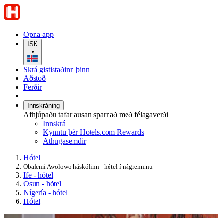
Opna app
ISK
•
Skrá gististaðinn þinn
Aðstoð
Ferðir
Innskráning
Afhjúpaðu tafarlausan sparnað með félagaverði
Innskrá
Kynntu þér Hotels.com Rewards
Athugasemdir
Hótel
Obafemi Awolowo háskólinn - hótel í nágrenninu
Ife - hótel
Osun - hótel
Nígería - hótel
Hótel