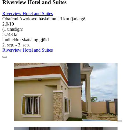
Riverview Hotel and Suites
Riverview Hotel and Suites
Obafemi Awolowo háskólinn í 3 km fjarlægð
2,0/10
(1 umsögn)
5.743 kr.
inniheldur skatta og gjöld
2. sep. - 3. sep.
Riverview Hotel and Suites