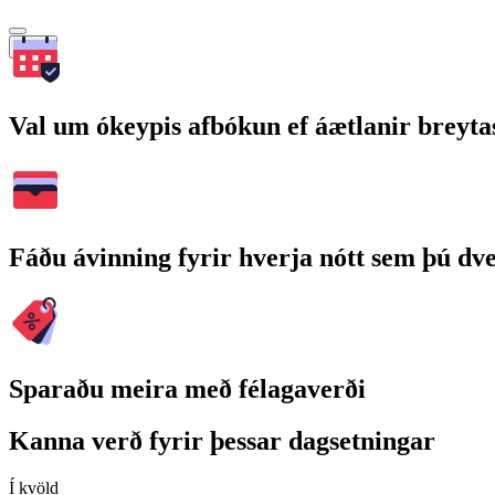
Leita
Val um ókeypis afbókun ef áætlanir breyta
Fáðu ávinning fyrir hverja nótt sem þú dv
Sparaðu meira með félagaverði
Kanna verð fyrir þessar dagsetningar
Í kvöld