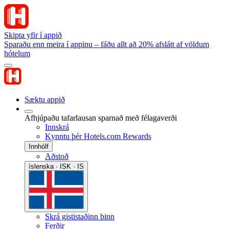
Skipta yfir í appið
Sparaðu enn meira í appinu – fáðu allt að 20% afslátt af völdum
hótelum
Sæktu appið
Afhjúpaðu tafarlausan sparnað með félagaverði
Innskrá
Kynntu þér Hotels.com Rewards
Innhólf
Aðstoð
íslenska · ISK · IS
Skrá gististaðinn þinn
Ferðir