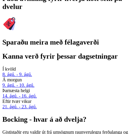
dvelur
Sparaðu meira með félagaverði
Kanna verð fyrir þessar dagsetningar
Í kvöld
8. ágú. - 9. ágú.
Á morgun
9. ágú. - 10. ágú.
Þarnæsta helgi
14. ágú. - 16. ágú.
Eftir tvær vikur
21. ágú. - 23. ágú.
Bocking - hvar á að dvelja?
Gististaðir eru valdir út frá umsögnum raunverulegra ferðalanga og