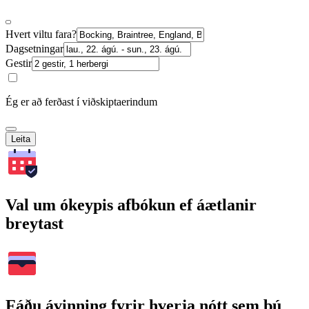
Hvert viltu fara?
Dagsetningar
Gestir
Ég er að ferðast í viðskiptaerindum
Leita
Val um ókeypis afbókun ef áætlanir
breytast
Fáðu ávinning fyrir hverja nótt sem þú