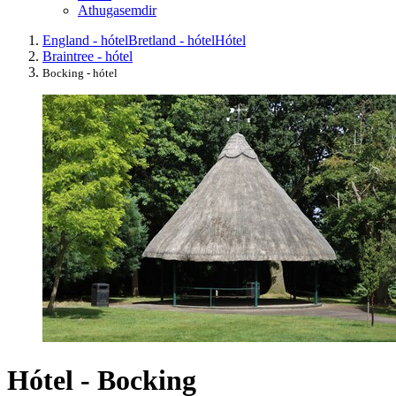
Athugasemdir
England - hótel
Bretland - hótel
Hótel
Braintree - hótel
Bocking - hótel
Hótel - Bocking