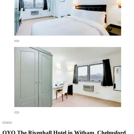
OYO The Rivenhall Hotel in Witham, Chelmsford