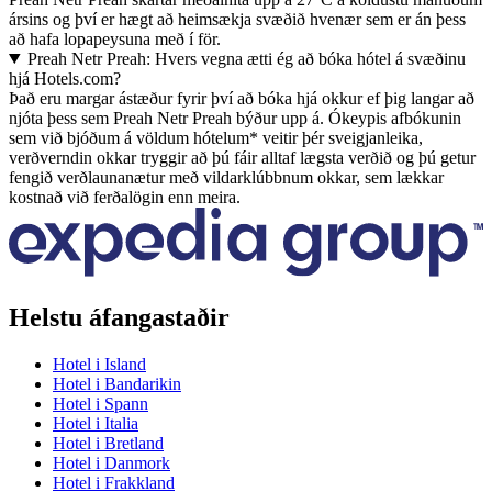
ársins og því er hægt að heimsækja svæðið hvenær sem er án þess
að hafa lopapeysuna með í för.
Preah Netr Preah: Hvers vegna ætti ég að bóka hótel á svæðinu
hjá Hotels.com?
Það eru margar ástæður fyrir því að bóka hjá okkur ef þig langar að
njóta þess sem Preah Netr Preah býður upp á. Ókeypis afbókunin
sem við bjóðum á völdum hótelum* veitir þér sveigjanleika,
verðverndin okkar tryggir að þú fáir alltaf lægsta verðið og þú getur
fengið verðlaunanætur með vildarklúbbnum okkar, sem lækkar
kostnað við ferðalögin enn meira.
Helstu áfangastaðir
Hotel i Island
Hotel i Bandarikin
Hotel i Spann
Hotel i Italia
Hotel i Bretland
Hotel i Danmork
Hotel i Frakkland