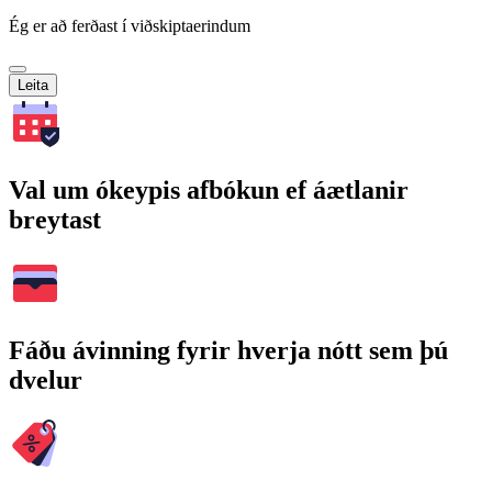
Ég er að ferðast í viðskiptaerindum
Leita
Val um ókeypis afbókun ef áætlanir
breytast
Fáðu ávinning fyrir hverja nótt sem þú
dvelur