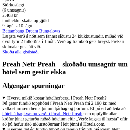
Stórkostlegt
(6 umsagnir)
2.403 kr.
inniheldur skatta og gjöld
9. ágú. - 10. ágú.
Battambang Dream Bungalows
Lægsta verð á nótt sem fannst síðustu 24 klukkustundir, miðað við
dvöl fyrir 2 fullorðna í 1 nótt. Verð og framboð geta breyst. Frekari
skilmálar geta átt við.
Skoða alla gististaði
Preah Netr Preah – skoðaðu umsagnir um
hótel sem gestir elska
Algengar spurningar
Hversu mikið kostar hótelherbergi í Preah Netr Preah?
Þú getur fundið topphótel í Preah Netr Preah frá 2.190 kr. með
valkostum sem henta þínum fjárhag og þörfum. Ef þú ert að leita að
hóteli á hagkvæmu verði í Preah Netr Preah
sem uppfyllir allar
kröfur þínar geturðu raðað hótelum eftir „Verð: lægsta til hæsta" eftir
að þú hefur síað niðurstöðurnar í leit þinni á Hotels.com.
Hvernig get ég fundið tilboð og fengið fríðindi hjá Preah Netr