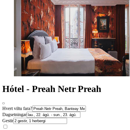
Hótel - Preah Netr Preah
Hvert viltu fara?
Dagsetningar
Gestir