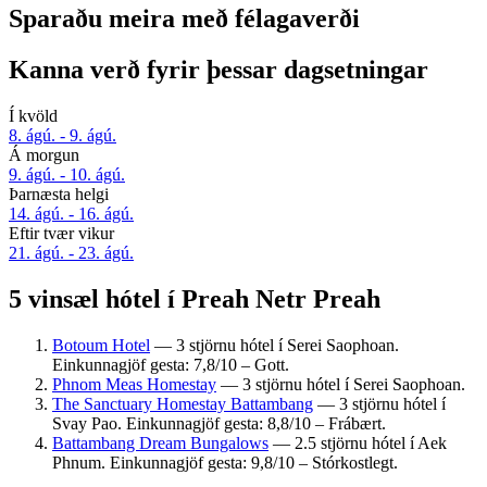
Sparaðu meira með félagaverði
Kanna verð fyrir þessar dagsetningar
Í kvöld
8. ágú. - 9. ágú.
Á morgun
9. ágú. - 10. ágú.
Þarnæsta helgi
14. ágú. - 16. ágú.
Eftir tvær vikur
21. ágú. - 23. ágú.
5 vinsæl hótel í Preah Netr Preah
Botoum Hotel
— 3 stjörnu hótel í Serei Saophoan.
Einkunnagjöf gesta: 7,8/10 – Gott.
Phnom Meas Homestay
— 3 stjörnu hótel í Serei Saophoan.
The Sanctuary Homestay Battambang
— 3 stjörnu hótel í
Svay Pao. Einkunnagjöf gesta: 8,8/10 – Frábært.
Battambang Dream Bungalows
— 2.5 stjörnu hótel í Aek
Phnum. Einkunnagjöf gesta: 9,8/10 – Stórkostlegt.