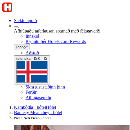
Sæktu appið
Afhjúpaðu tafarlausan sparnað með félagaverði
Innskrá
Kynntu þér Hotels.com Rewards
Innhólf
Aðstoð
íslenska · ISK · IS
Skrá gististaðinn þinn
Ferðir
Athugasemdir
Kambódía - hótel
Hótel
Banteay Meanchey - hótel
Preah Netr Preah - hótel