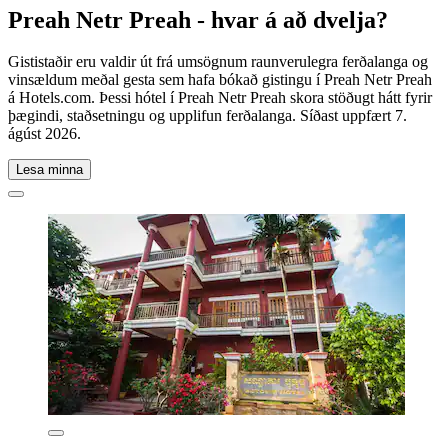
Preah Netr Preah - hvar á að dvelja?
Gististaðir eru valdir út frá umsögnum raunverulegra ferðalanga og
vinsældum meðal gesta sem hafa bókað gistingu í Preah Netr Preah
á Hotels.com. Þessi hótel í Preah Netr Preah skora stöðugt hátt fyrir
þægindi, staðsetningu og upplifun ferðalanga. Síðast uppfært
7.
ágúst 2026
.
Lesa minna