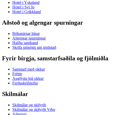
Hotel i Yskaland
Hotel i Svi Jo
Hotel i Grikkland
Aðstoð og algengar spurningar
Bókanirnar þínar
Algengar spurningar
Hafðu samband
Skrifa umsögn um gististað
Fyrir birgja, samstarfsaðila og fjölmiðla
Samstarf með okkur
Fréttir
Auglýstu hjá okkur
Ferðaskrifstofur
Skilmálar
Skilmálar og skilyrði
Skilmálar og skilyrði Vrbo
Aðgengi