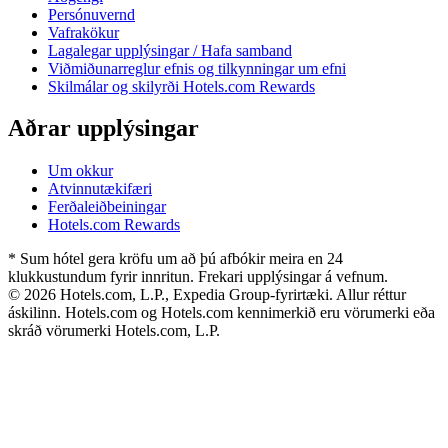
Persónuvernd
Vafrakökur
Lagalegar upplýsingar / Hafa samband
Viðmiðunarreglur efnis og tilkynningar um efni
Skilmálar og skilyrði Hotels.com Rewards
Aðrar upplýsingar
Um okkur
Atvinnutækifæri
Ferðaleiðbeiningar
Hotels.com Rewards
* Sum hótel gera kröfu um að þú afbókir meira en 24
klukkustundum fyrir innritun. Frekari upplýsingar á vefnum.
© 2026 Hotels.com, L.P., Expedia Group-fyrirtæki. Allur réttur
áskilinn. Hotels.com og Hotels.com kennimerkið eru vörumerki eða
skráð vörumerki Hotels.com, L.P.