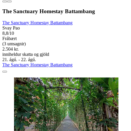
The Sanctuary Homestay Battambang
The Sanctuary Homestay Battambang
Svay Pao
8,8/10
Frábært
(3 umsagnir)
2.504 kr.
inniheldur skatta og gjöld
21. ágú. - 22. ágú.
The Sanctuary Homestay Battambang