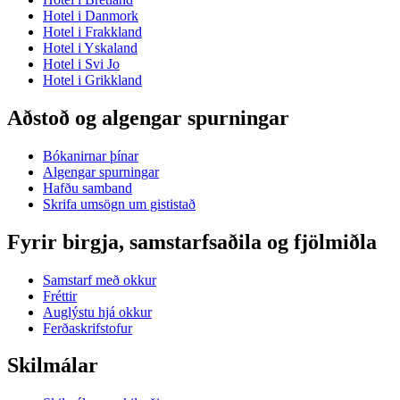
Hotel i Danmork
Hotel i Frakkland
Hotel i Yskaland
Hotel i Svi Jo
Hotel i Grikkland
Aðstoð og algengar spurningar
Bókanirnar þínar
Algengar spurningar
Hafðu samband
Skrifa umsögn um gististað
Fyrir birgja, samstarfsaðila og fjölmiðla
Samstarf með okkur
Fréttir
Auglýstu hjá okkur
Ferðaskrifstofur
Skilmálar