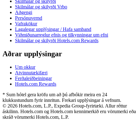
Skilmálar og skilyrði
Skilmálar og skilyrði Vrbo
Aðgengi
Persónuvernd
Vafrakökur
Lagalegar upplýsingar / Hafa samband
Viðmiðunarreglur efnis og tilkynningar um efni
Skilmálar og skilyrði Hotels.com Rewards
Aðrar upplýsingar
Um okkur
Atvinnutækifæri
Ferðaleiðbeiningar
Hotels.com Rewards
* Sum hótel gera kröfu um að þú afbókir meira en 24
klukkustundum fyrir innritun. Frekari upplýsingar á vefnum.
© 2026 Hotels.com, L.P., Expedia Group-fyrirtæki. Allur réttur
áskilinn. Hotels.com og Hotels.com kennimerkið eru vörumerki eða
skráð vörumerki Hotels.com, L.P.