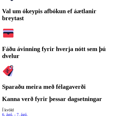
Val um ókeypis afbókun ef áætlanir
breytast
Fáðu ávinning fyrir hverja nótt sem þú
dvelur
Sparaðu meira með félagaverði
Kanna verð fyrir þessar dagsetningar
Í kvöld
6. ágú. - 7. ágú.