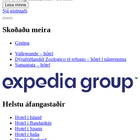
Lesa minna
Sjá gististaði
Skoðaðu meira
Gisting
Vallegrande – hótel
Dýrafriðlandið Zoologico el refugio – hótel í nágrenninu
Samaipata – hótel
Helstu áfangastaðir
Hotel i Island
Hotel i Bandarikin
Hotel i Spann
Hotel i Italia
Hotel i Bretland