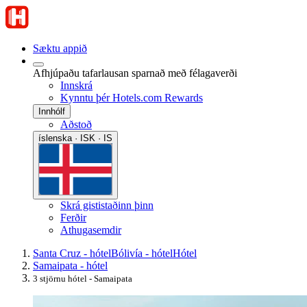
Sæktu appið
Afhjúpaðu tafarlausan sparnað með félagaverði
Innskrá
Kynntu þér Hotels.com Rewards
Innhólf
Aðstoð
íslenska · ISK · IS
Skrá gististaðinn þinn
Ferðir
Athugasemdir
Santa Cruz - hótel
Bólivía - hótel
Hótel
Samaipata - hótel
3 stjörnu hótel - Samaipata