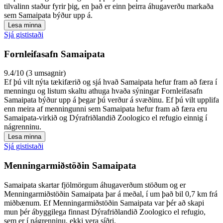
tilvalinn staður fyrir þig, en það er einn þeirra áhugaverðu markaða
sem Samaipata býður upp á.
Lesa minna
Sjá gististaði
Fornleifasafn Samaipata
9.4/10 (3 umsagnir)
Ef þú vilt nýta tækifærið og sjá hvað Samaipata hefur fram að færa í
menningu og listum skaltu athuga hvaða sýningar Fornleifasafn
Samaipata býður upp á þegar þú verður á svæðinu. Ef þú vilt upplifa
enn meira af menningunni sem Samaipata hefur fram að færa eru
Samaipata-virkið og Dýrafriðlandið Zoologico el refugio einnig í
nágrenninu.
Lesa minna
Sjá gististaði
Menningarmiðstöðin Samaipata
Samaipata skartar fjölmörgum áhugaverðum stöðum og er
Menningarmiðstöðin Samaipata þar á meðal, í um það bil 0,7 km frá
miðbænum. Ef Menningarmiðstöðin Samaipata var þér að skapi
mun þér ábyggilega finnast Dýrafriðlandið Zoologico el refugio,
sem er í nágrenninu, ekki vera síðri.