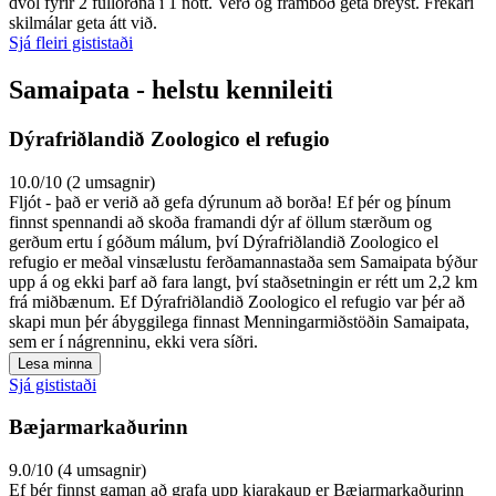
dvöl fyrir 2 fullorðna í 1 nótt. Verð og framboð geta breyst. Frekari
skilmálar geta átt við.
Sjá fleiri gististaði
Samaipata - helstu kennileiti
Dýrafriðlandið Zoologico el refugio
10.0/10 (2 umsagnir)
Fljót - það er verið að gefa dýrunum að borða! Ef þér og þínum
finnst spennandi að skoða framandi dýr af öllum stærðum og
gerðum ertu í góðum málum, því Dýrafriðlandið Zoologico el
refugio er meðal vinsælustu ferðamannastaða sem Samaipata býður
upp á og ekki þarf að fara langt, því staðsetningin er rétt um 2,2 km
frá miðbænum. Ef Dýrafriðlandið Zoologico el refugio var þér að
skapi mun þér ábyggilega finnast Menningarmiðstöðin Samaipata,
sem er í nágrenninu, ekki vera síðri.
Lesa minna
Sjá gististaði
Bæjarmarkaðurinn
9.0/10 (4 umsagnir)
Ef þér finnst gaman að grafa upp kjarakaup er Bæjarmarkaðurinn