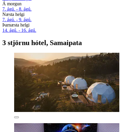
Á morgun
7. ágú. - 8. ágú.
Næsta helgi
7. ágú. - 9. ágú.
Þarnæsta helgi
14. ágú. - 16. ágú.
3 stjörnu hótel, Samaipata