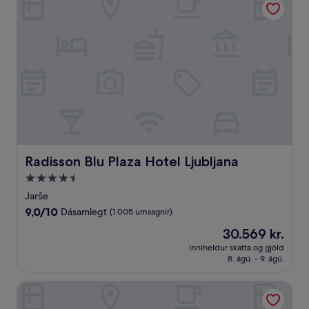
Radisson Blu Plaza Hotel Ljubljana
Radisson Blu Plaza Hotel Ljubljana
4.5
stjörnu
Jarše
gististaður
9.0
9,0/10
Dásamlegt
(1.005 umsagnir)
af
Verðið
30.569 kr.
10,
er
Dásamlegt,
inniheldur skatta og gjöld
30.569 kr.
8. ágú. - 9. ágú.
(1.005
umsagnir)
Urban Ring Hotel