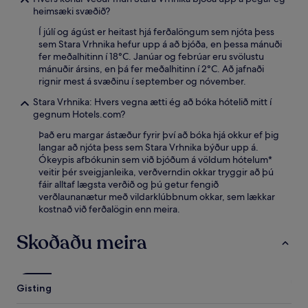
heimsæki svæðið?
Í júlí og ágúst er heitast hjá ferðalöngum sem njóta þess
sem Stara Vrhnika hefur upp á að bjóða, en þessa mánuði
fer meðalhitinn í 18°C. Janúar og febrúar eru svölustu
mánuðir ársins, en þá fer meðalhitinn í 2°C. Að jafnaði
rignir mest á svæðinu í september og nóvember.
Stara Vrhnika: Hvers vegna ætti ég að bóka hótelið mitt í
gegnum Hotels.com?
Það eru margar ástæður fyrir því að bóka hjá okkur ef þig
langar að njóta þess sem Stara Vrhnika býður upp á.
Ókeypis afbókunin sem við bjóðum á völdum hótelum*
veitir þér sveigjanleika, verðverndin okkar tryggir að þú
fáir alltaf lægsta verðið og þú getur fengið
verðlaunanætur með vildarklúbbnum okkar, sem lækkar
kostnað við ferðalögin enn meira.
Skoðaðu meira
Gisting