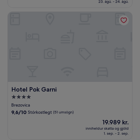
19.909 kr.
23. ágú. - 24. ágú.
(967
umsagnir)
Hotel Pok Garni
Hotel Pok Garni
Hotel Pok Garni
4.0
stjörnu
Brezovica
gististaður
9.6
9,6/10
Stórkostlegt
(51 umsögn)
af
Verðið
19.989 kr.
10,
er
Stórkostlegt,
inniheldur skatta og gjöld
19.989 kr.
1. sep. - 2. sep.
(51
umsögn)