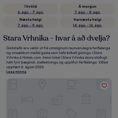
Í kvöld
Á morgun
6. ágú. - 7. ágú.
7. ágú. - 8. ágú.
Næsta helgi
Þarnæsta helgi
7. ágú. - 9. ágú.
14. ágú. - 16. ágú.
Stara Vrhnika - hvar á að dvelja?
Gististaðir eru valdir út frá umsögnum raunverulegra ferðalanga
og vinsældum meðal gesta sem hafa bókað gistingu í Stara
Vrhnika á Hotels.com. Þessi hótel í Stara Vrhnika skora stöðugt
hátt fyrir þægindi, staðsetningu og upplifun ferðalanga. Síðast
uppfært
6. ágúst 2026
.
Lesa minna
Guesthouse Mesec Zaplana