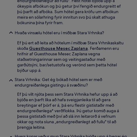
endurgreiðanlegur að fullu". Flest hótel bjóða upp á
ókeypis afbókun og þú getur því fengið endurgreitt ef
þú þarft að afbóka. Sum hótel gera kröfu um afbókun
meira en sólarhring fyrir innritun svo þú skalt athuga
bókunina þína fyrir fram.
Hvaða vinsælu hótel eru í miðbæ Stara Vrhnika?
Ef þú ert að leita að hótelum í miðbæ Stara Vrhnikaskaltu
skoða
Guesthouse Mesec Zaplana
. Ferðamenn eru
hrifnir af Guesthouse Mesec Zaplana vegna
staðsetningarinnar sem og veitingastaður með
garðútsýni, bar/setustofa og verönd sem þetta hótel
býður upp á.
Stara Vrhnika: Get ég bókað hótel sem er með
endurgreiðanlega gistingu á svæðinu?
Ef þú vilt njóta þess sem Stara Vrhnika hefur upp á að
bjóða en þarft líka að hafa sveigjanleika til að gera
breytingar ef þörf er á, þá eru flestir gististaðir með
endurgreiðanlega* verðflokka. Þú getur komið auga á
þessa gististaði með því að slá inn leitarorð á vefnum
okkar og nota síuna „endurgreiðanlegt að fullu" til að
þrengja leitina.
Hvers konar veður mun Stara Vrhnika bjóða upp á þegar ég