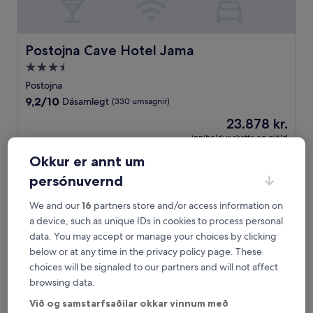
Postojna Cave Hotel Jama
Postojna Cave Hotel Jama
3.5
stjörnu
Postojna
gististaður
9.2
9,2/10
Dásamlegt
(330 umsagnir)
af
Verðið
23.878 kr.
10,
er
Dásamlegt,
inniheldur skatta og gjöld
23.878 kr.
19. ágú. - 20. ágú.
(330
Okkur er annt um
umsagnir)
Hotel Center
persónuvernd
We and our
16
partners store and/or access information on
a device, such as unique IDs in cookies to process personal
data. You may accept or manage your choices by clicking
below or at any time in the privacy policy page. These
choices will be signaled to our partners and will not affect
browsing data.
Við og samstarfsaðilar okkar vinnum með