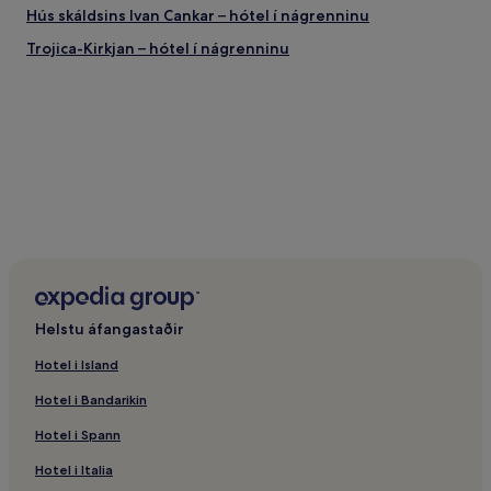
Hús skáldsins Ivan Cankar – hótel í nágrenninu
Trojica-Kirkjan – hótel í nágrenninu
Helstu áfangastaðir
Hotel i Island
Hotel i Bandarikin
Hotel i Spann
Hotel i Italia