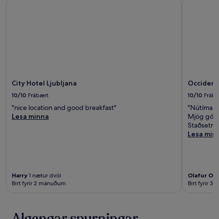
City Hotel Ljubljana
Occidental
City Hotel Ljubljana
Occidenta
10/10
Frábært
10/10
Frábæ
"nice location and good breakfast"
"Nútímaleg
Lesa minna
Mjög góðu
Staðsetnin
Lesa min
Harry
1 nætur dvöl
Olafur Orn
Birt fyrir 2 mánuðum
Birt fyrir 
Algengar spurningar