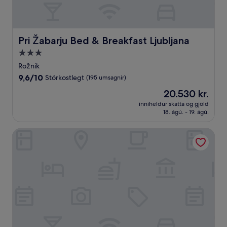
Pri Žabarju Bed & Breakfast Ljubljana
Pri Žabarju Bed & Breakfast Ljubljana
3.0
stjörnu
Rožnik
gististaður
9.6
9,6/10
Stórkostlegt
(195 umsagnir)
af
Verðið
20.530 kr.
10,
er
Stórkostlegt,
inniheldur skatta og gjöld
20.530 kr.
18. ágú. - 19. ágú.
(195
umsagnir)
Family Guesthouse GreenSLO