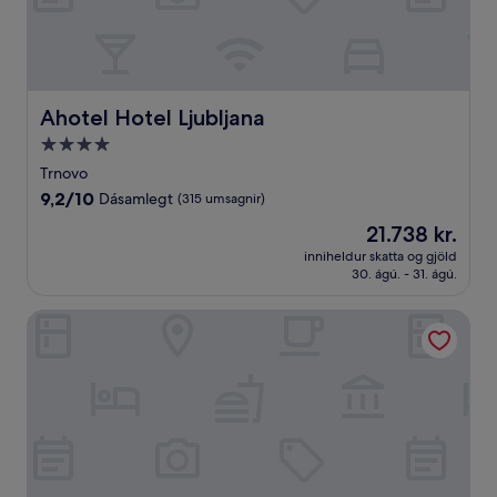
Ahotel Hotel Ljubljana
Ahotel Hotel Ljubljana
4.0
stjörnu
Trnovo
gististaður
9.2
9,2/10
Dásamlegt
(315 umsagnir)
af
Verðið
21.738 kr.
10,
er
Dásamlegt,
inniheldur skatta og gjöld
21.738 kr.
30. ágú. - 31. ágú.
(315
umsagnir)
Pri Žabarju Bed & Breakfast Ljubljana