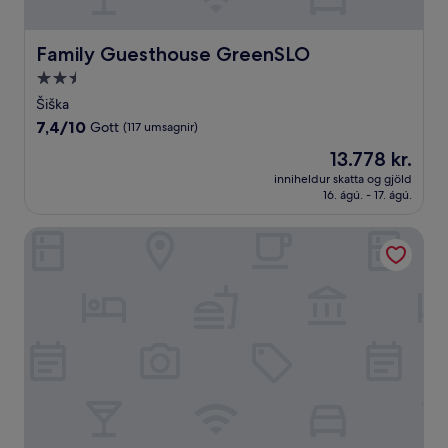
Family Guesthouse GreenSLO
Family Guesthouse GreenSLO
2.5
stjörnu
Šiška
gististaður
7.4
7,4/10
Gott
(117 umsagnir)
af
Verðið
13.778 kr.
10,
er
Gott,
inniheldur skatta og gjöld
13.778 kr.
16. ágú. - 17. ágú.
(117
umsagnir)
B Residence - Boutique Apartments Ljubljana - Private Par