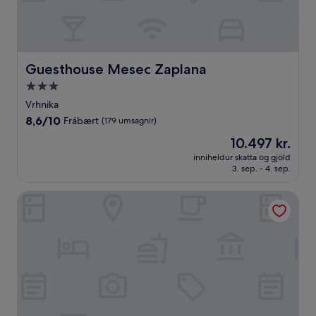
Guesthouse Mesec Zaplana
Guesthouse Mesec Zaplana
3.0
stjörnu
Vrhnika
gististaður
8.6
8,6/10
Frábært
(179 umsagnir)
af
Verðið
10.497 kr.
10,
er
Frábært,
inniheldur skatta og gjöld
10.497 kr.
3. sep. - 4. sep.
(179
umsagnir)
Postojna Cave Hotel Jama