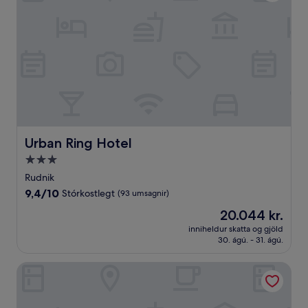
Urban Ring Hotel
Urban Ring Hotel
3.0
stjörnu
Rudnik
gististaður
9.4
9,4/10
Stórkostlegt
(93 umsagnir)
af
Verðið
20.044 kr.
10,
er
Stórkostlegt,
inniheldur skatta og gjöld
20.044 kr.
30. ágú. - 31. ágú.
(93
umsagnir)
Hotel Morea