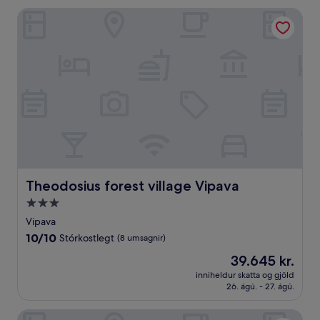
Theodosius forest village Vipava
Theodosius forest village Vipava
Theodosius forest village Vipava
3.0
stjörnu
Vipava
gististaður
10.0
10/10
Stórkostlegt
(8 umsagnir)
af
Verðið
39.645 kr.
10,
er
Stórkostlegt,
inniheldur skatta og gjöld
39.645 kr.
26. ágú. - 27. ágú.
(8
umsagnir)
Radisson Blu Plaza Hotel Ljubljana