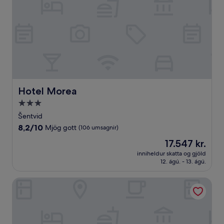
Hotel Morea
Hotel Morea
3.0
stjörnu
Šentvid
gististaður
8.2
8,2/10
Mjög gott
(106 umsagnir)
af
Verðið
17.547 kr.
10,
er
Mjög
inniheldur skatta og gjöld
17.547 kr.
12. ágú. - 13. ágú.
gott,
(106
umsagnir)
Jožef