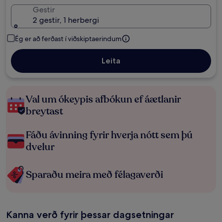
Gestir
2 gestir, 1 herbergi
Ég er að ferðast í viðskiptaerindum
Leita
Val um ókeypis afbókun ef áætlanir
breytast
Fáðu ávinning fyrir hverja nótt sem þú
dvelur
Sparaðu meira með félagaverði
Kanna verð fyrir þessar dagsetningar