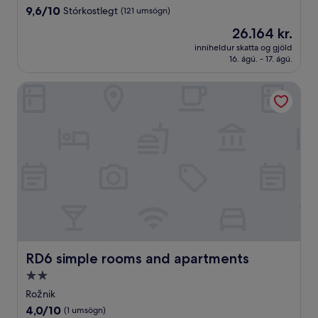
gististaður
9.6
9,6/10
Stórkostlegt
(121 umsögn)
af
Verðið
26.164 kr.
10,
er
Stórkostlegt,
inniheldur skatta og gjöld
26.164 kr.
16. ágú. - 17. ágú.
(121
umsögn)
RD6 simple rooms and apartments
RD6 simple rooms and apartments
RD6 simple rooms and apartments
2.0
stjörnu
Rožnik
gististaður
4.0af
4,0/10
(1 umsögn)