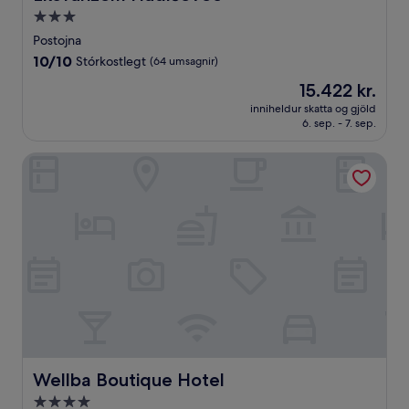
3.0
stjörnu
Postojna
gististaður
10.0
10/10
Stórkostlegt
(64 umsagnir)
af
Verðið
15.422 kr.
10,
er
Stórkostlegt,
inniheldur skatta og gjöld
15.422 kr.
6. sep. - 7. sep.
(64
umsagnir)
Wellba Boutique Hotel
Wellba Boutique Hotel
Wellba Boutique Hotel
4.0