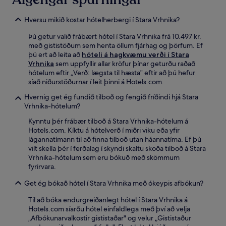
Hversu mikið kostar hótelherbergi í Stara Vrhnika?
Þú getur valið frábært hótel í Stara Vrhnika frá 10.497 kr.
með gististöðum sem henta öllum fjárhag og þörfum. Ef
þú ert að leita að
hóteli á hagkvæmu verði í Stara
Vrhnika
sem uppfyllir allar kröfur þínar geturðu raðað
hótelum eftir „Verð: lægsta til hæsta" eftir að þú hefur
síað niðurstöðurnar í leit þinni á Hotels.com.
Hvernig get ég fundið tilboð og fengið fríðindi hjá Stara
Vrhnika-hótelum?
Kynntu þér frábær tilboð á Stara Vrhnika-hótelum á
Hotels.com. Kíktu á hótelverð í miðri viku eða yfir
lágannatímann til að finna tilboð utan háannatíma. Ef þú
vilt skella þér í ferðalag í skyndi skaltu skoða tilboð á Stara
Vrhnika-hótelum sem eru bókuð með skömmum
fyrirvara.
Get ég bókað hótel í Stara Vrhnika með ókeypis afbókun?
Til að bóka endurgreiðanlegt hótel í Stara Vrhnika á
Hotels.com síarðu hótel einfaldlega með því að velja
„Afbókunarvalkostir gististaðar" og velur „Gististaður