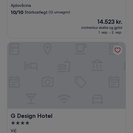
stjörnu
Ajdovšcina
gististaður
10.0
10/10
Stórkostlegt
(12 umsagnir)
af
Verðið
14.523 kr.
10,
er
Stórkostlegt,
inniheldur skatta og gjöld
14.523 kr.
1. sep. - 2. sep.
(12
umsagnir)
G Design Hotel
G Design Hotel
G Design Hotel
4.0
stjörnu
Vič