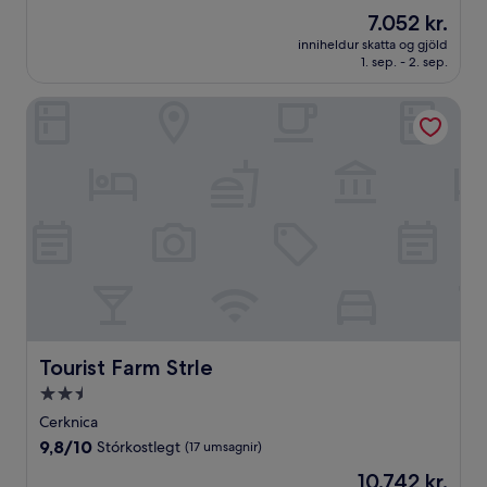
10,
Verðið
7.052 kr.
(1
er
umsögn)
inniheldur skatta og gjöld
7.052 kr.
1. sep. - 2. sep.
Tourist Farm Strle
Tourist Farm Strle
Tourist Farm Strle
2.5
stjörnu
Cerknica
gististaður
9.8
9,8/10
Stórkostlegt
(17 umsagnir)
af
Verðið
10.742 kr.
10,