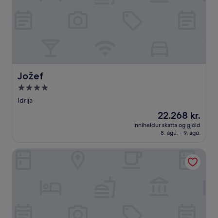
Jožef
Jožef
4.0
stjörnu
Idrija
gististaður
Verðið
22.268 kr.
er
inniheldur skatta og gjöld
22.268 kr.
8. ágú. - 9. ágú.
Ahotel Hotel Ljubljana