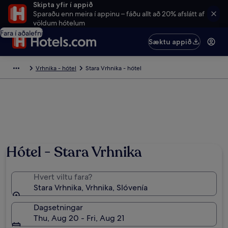
Skipta yfir í appið
Sparaðu enn meira í appinu – fáðu allt að 20% afslátt af
völdum hótelum
Fara í aðalefni
Sæktu appið
Vrhnika - hótel
Stara Vrhnika - hótel
Hótel - Stara Vrhnika
Hvert viltu fara?
Stara Vrhnika, Vrhnika, Slóvenía
Dagsetningar
Thu, Aug 20 - Fri, Aug 21