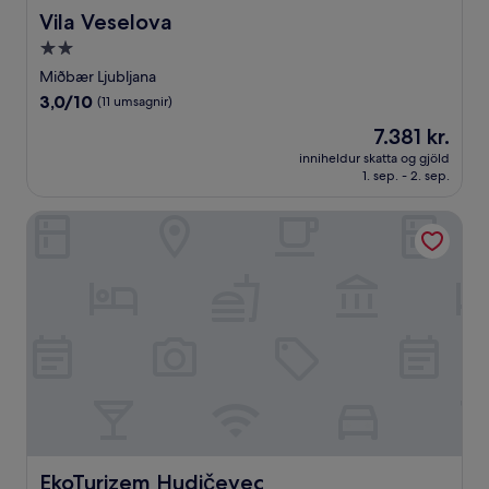
Vila Veselova
Vila Veselova
2.0
stjörnu
Miðbær Ljubljana
gististaður
3.0af
3,0/10
(11 umsagnir)
10,
Verðið
7.381 kr.
(11
er
umsagnir)
inniheldur skatta og gjöld
7.381 kr.
1. sep. - 2. sep.
EkoTurizem Hudičevec
EkoTurizem Hudičevec
EkoTurizem Hudičevec