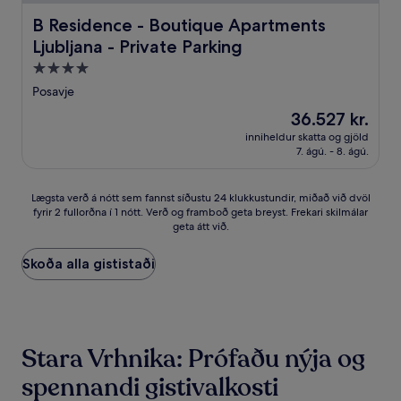
B Residence - Boutique Apartments Ljubljana - Private P
B Residence - Boutique Apartments
Ljubljana - Private Parking
4.0
stjörnu
Posavje
gististaður
Verðið
36.527 kr.
er
inniheldur skatta og gjöld
36.527 kr.
7. ágú. - 8. ágú.
Lægsta
Lægsta verð á nótt sem fannst síðustu 24 klukkustundir, miðað við dvöl
fyrir 2 fullorðna í 1 nótt. Verð og framboð geta breyst. Frekari skilmálar
verð
geta átt við.
á
nótt
sem
Skoða alla gististaði
fannst
síðustu
24
klukkustundir,
miðað
Stara Vrhnika: Prófaðu nýja og
við
dvöl
spennandi gistivalkosti
fyrir