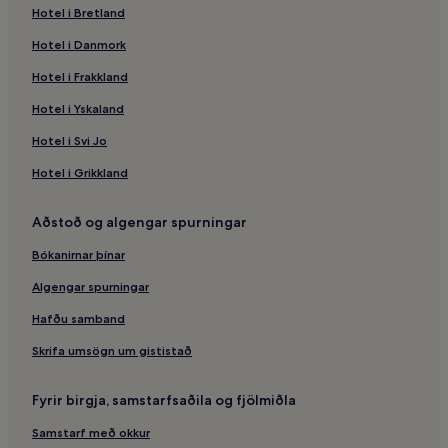
Hotel i Bretland
Hotel i Danmork
Hotel i Frakkland
Hotel i Yskaland
Hotel i Svi Jo
Hotel i Grikkland
Aðstoð og algengar spurningar
Bókanirnar þínar
Algengar spurningar
Hafðu samband
Skrifa umsögn um gististað
Fyrir birgja, samstarfsaðila og fjölmiðla
Samstarf með okkur