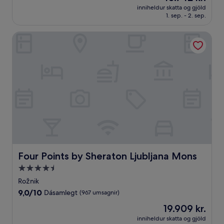
er
Stórkostlegt,
inniheldur skatta og gjöld
10.742 kr.
1. sep. - 2. sep.
(17
umsagnir)
Four Points by Sheraton Ljubljana Mons
Four Points by Sheraton Ljubljana Mons
Four Points by Sheraton Ljubljana Mons
4.5
stjörnu
Rožnik
gististaður
9.0
9,0/10
Dásamlegt
(967 umsagnir)
af
Verðið
19.909 kr.
10,
er
Dásamlegt,
inniheldur skatta og gjöld