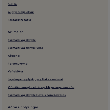
Fréttir
Auglýstu hjá okkur
Ferðaskrifstofur
Skilmálar
Skilmálar og skilyrði
Skilmálar og skilyrði Vrbo
Aðgengi
Persónuvernd
Vafrakökur
Lagalegar upplýsingar / Hafa samband
Viðmiðunarreglur efnis og tilkynningar um efni
Skilmálar og skilyrði Hotels.com Rewards
Aðrar upplýsingar