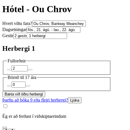
Hótel - Ou Chrov
Hvert viltu fara?
Dagsetningar
Gestir
Herbergi 1
Fullorðnir
Börn
0 til 17 ára
Bæta við öðru herbergi
Þarftu að bóka 9 eða fleiri herbergi?
Ljúka
Ég er að ferðast í viðskiptaerindum