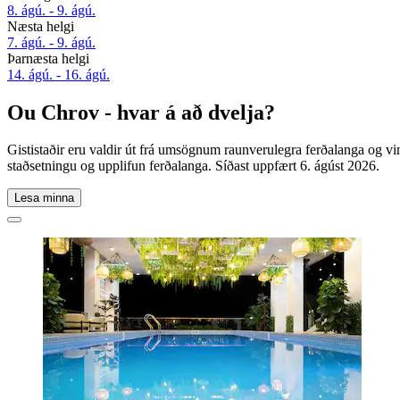
8. ágú. - 9. ágú.
Næsta helgi
7. ágú. - 9. ágú.
Þarnæsta helgi
14. ágú. - 16. ágú.
Ou Chrov - hvar á að dvelja?
Gististaðir eru valdir út frá umsögnum raunverulegra ferðalanga og v
staðsetningu og upplifun ferðalanga. Síðast uppfært
6. ágúst 2026
.
Lesa minna