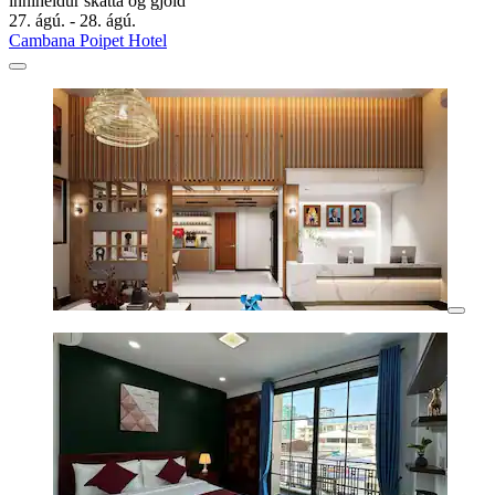
inniheldur skatta og gjöld
27. ágú. - 28. ágú.
Cambana Poipet Hotel