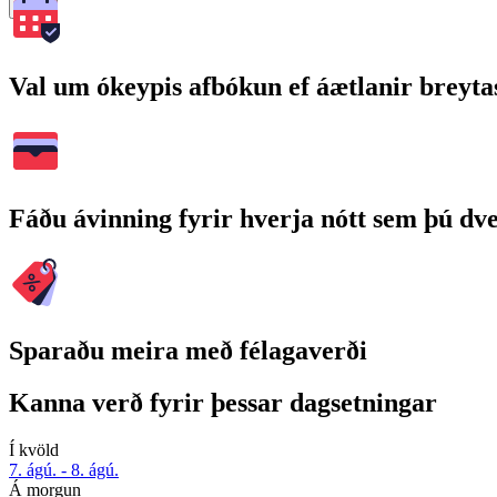
Leita
Val um ókeypis afbókun ef áætlanir breyta
Fáðu ávinning fyrir hverja nótt sem þú dv
Sparaðu meira með félagaverði
Kanna verð fyrir þessar dagsetningar
Í kvöld
7. ágú. - 8. ágú.
Á morgun