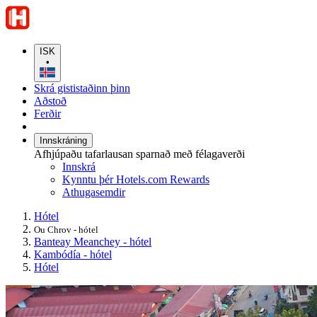
ISK
•
Skrá gististaðinn þinn
Aðstoð
Ferðir
Innskráning
Afhjúpaðu tafarlausan sparnað með félagaverði
Innskrá
Kynntu þér Hotels.com Rewards
Athugasemdir
Hótel
Ou Chrov - hótel
Banteay Meanchey - hótel
Kambódía - hótel
Hótel