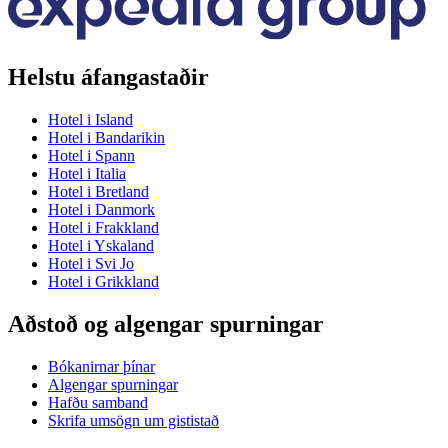
Helstu áfangastaðir
Hotel i Island
Hotel i Bandarikin
Hotel i Spann
Hotel i Italia
Hotel i Bretland
Hotel i Danmork
Hotel i Frakkland
Hotel i Yskaland
Hotel i Svi Jo
Hotel i Grikkland
Aðstoð og algengar spurningar
Bókanirnar þínar
Algengar spurningar
Hafðu samband
Skrifa umsögn um gististað