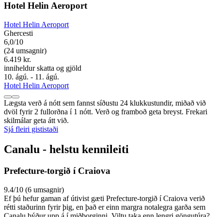
Hotel Helin Aeroport
Hotel Helin Aeroport
Ghercesti
6,0/10
(24 umsagnir)
6.419 kr.
inniheldur skatta og gjöld
10. ágú. - 11. ágú.
Hotel Helin Aeroport
Lægsta verð á nótt sem fannst síðustu 24 klukkustundir, miðað við
dvöl fyrir 2 fullorðna í 1 nótt. Verð og framboð geta breyst. Frekari
skilmálar geta átt við.
Sjá fleiri gististaði
Canalu - helstu kennileiti
Prefecture-torgið í Craiova
9.4/10 (6 umsagnir)
Ef þú hefur gaman af útivist gæti Prefecture-torgið í Craiova verið
rétti staðurinn fyrir þig, en það er einn margra notalegra garða sem
Canalu býður upp á í miðborginni. Viltu taka enn lengri göngutúra?