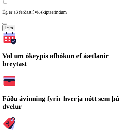
Ég er að ferðast í viðskiptaerindum
Leita
Val um ókeypis afbókun ef áætlanir
breytast
Fáðu ávinning fyrir hverja nótt sem þú
dvelur