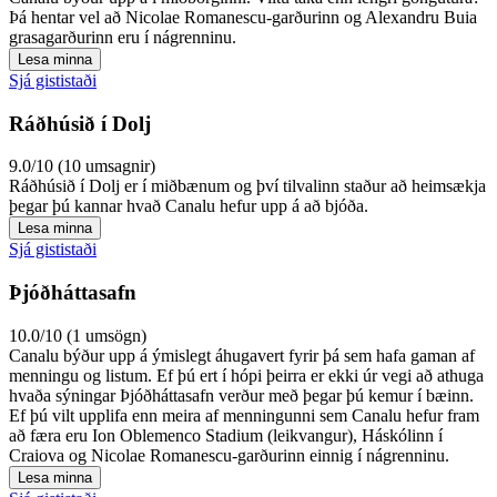
Þá hentar vel að Nicolae Romanescu-garðurinn og Alexandru Buia
grasagarðurinn eru í nágrenninu.
Lesa minna
Sjá gististaði
Ráðhúsið í Dolj
9.0/10 (10 umsagnir)
Ráðhúsið í Dolj er í miðbænum og því tilvalinn staður að heimsækja
þegar þú kannar hvað Canalu hefur upp á að bjóða.
Lesa minna
Sjá gististaði
Þjóðháttasafn
10.0/10 (1 umsögn)
Canalu býður upp á ýmislegt áhugavert fyrir þá sem hafa gaman af
menningu og listum. Ef þú ert í hópi þeirra er ekki úr vegi að athuga
hvaða sýningar Þjóðháttasafn verður með þegar þú kemur í bæinn.
Ef þú vilt upplifa enn meira af menningunni sem Canalu hefur fram
að færa eru Ion Oblemenco Stadium (leikvangur), Háskólinn í
Craiova og Nicolae Romanescu-garðurinn einnig í nágrenninu.
Lesa minna