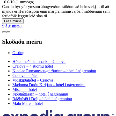
10.0/10 (1 umsögn)
Canalu býr yfir ýmsum áhugverðum stöðum að heimsækja - til að
mynda er Héraðsstjórn einn margra minnisvarða í miðbænum sem
ferðafólk leggur leið sína til.
Lesa minna
Sjá gististaði
Skoðaðu meira
Gisting
Hótel með líkamsrækt – Craiova
Craiova – 4 stjörnu hótel
Nicolae Romanescu-garðurinn – hótel í nágrenninu
Craiova – hótel
Viðskiptahótel – Craiova
Madonna Dudu Kirkjan – hótel í nágrenninu
Mischii – hótel
Þjóðháttasafn – hótel í nágrenninu
Ráðhúsið í Dolj – hótel í nágrenninu
Malu Mare – hótel