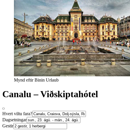
Mynd eftir Binin Urlaub
Canalu – Viðskiptahótel
Hvert viltu fara?
Dagsetningar
Gestir