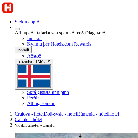
Sæktu appið
Afhjúpaðu tafarlausan sparnað með félagaverði
Innskrá
Kynntu þér Hotels.com Rewards
Innhólf
Aðstoð
íslenska · ISK · IS
Skrá gististaðinn þinn
Ferðir
Athugasemdir
Craiova - hótel
Dolj-sýsla - hótel
Rúmenía - hótel
Hótel
Canalu - hótel
Viðskiptahótel - Canalu