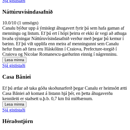
Sjá gististaði
Náttúruvísindasafnið
10.0/10 (1 umsögn)
Canalu býður upp á ýmislegt áhugavert fyrir þá sem hafa gaman af
menningu og listum. Ef þú ert í hópi þeirra er ekki úr vegi að athuga
hvaða sýningar Náttúruvísindasafnið verður með þegar þú kemur í
bæinn. Ef þú vilt upplifa enn meira af menningunni sem Canalu
hefur fram að færa eru Háskólinn í Craiova, Prefecture-torgið í
Craiova og Nicolae Romanescu-garðurinn einnig í nágrenninu.
Lesa minna
Sjá gististaði
Casa Băniei
Ef þú ætlar að taka góða skoðunarferð þegar Canalu er heimsótt ætti
Casa Băniei að komast á listann hjá þér, en þetta áhugaverða
kennileiti er staðsett u.þ.b. 0,7 km frá miðbænum.
Lesa minna
Sjá gististaði
Héraðsstjórn