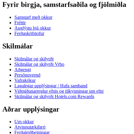
Fyrir birgja, samstarfsaðila og fjölmiðla
Samstarf með okkur
Fréttir
Auglýstu hjá okkur
Ferðaskrifstofur
Skilmálar
Skilmálar og skilyrði
Skilmálar og skilyrði Vrbo
Aðgengi
Persónuvernd
Vafrakökur
Lagalegar upplýsingar / Hafa samband
Viðmiðunarreglur efnis og tilkynningar um efni
Skilmálar og skilyrði Hotels.com Rewards
Aðrar upplýsingar
Um okkur
Atvinnutækifæri
Ferðaleiðbeiningar