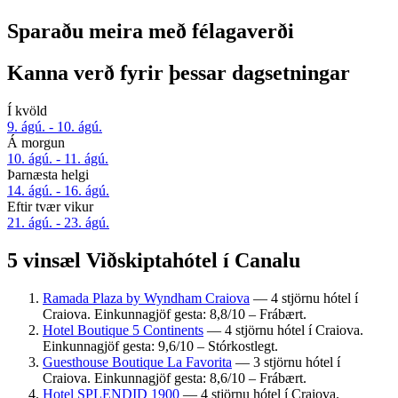
Sparaðu meira með félagaverði
Kanna verð fyrir þessar dagsetningar
Í kvöld
9. ágú. - 10. ágú.
Á morgun
10. ágú. - 11. ágú.
Þarnæsta helgi
14. ágú. - 16. ágú.
Eftir tvær vikur
21. ágú. - 23. ágú.
5 vinsæl Viðskiptahótel í Canalu
Ramada Plaza by Wyndham Craiova
— 4 stjörnu hótel í
Craiova. Einkunnagjöf gesta: 8,8/10 – Frábært.
Hotel Boutique 5 Continents
— 4 stjörnu hótel í Craiova.
Einkunnagjöf gesta: 9,6/10 – Stórkostlegt.
Guesthouse Boutique La Favorita
— 3 stjörnu hótel í
Craiova. Einkunnagjöf gesta: 8,6/10 – Frábært.
Hotel SPLENDID 1900
— 4 stjörnu hótel í Craiova.