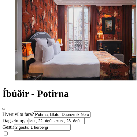
Íbúðir - Potirna
Hvert viltu fara?
Dagsetningar
Gestir