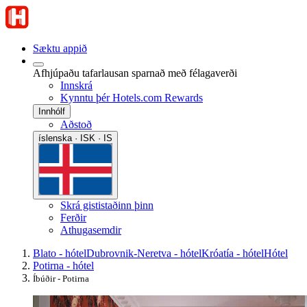
Sæktu appið
Afhjúpaðu tafarlausan sparnað með félagaverði
Innskrá
Kynntu þér Hotels.com Rewards
Innhólf
Aðstoð
íslenska · ISK · IS
Skrá gististaðinn þinn
Ferðir
Athugasemdir
Blato - hótel
Dubrovnik-Neretva - hótel
Króatía - hótel
Hótel
Potirna - hótel
Íbúðir - Potirna