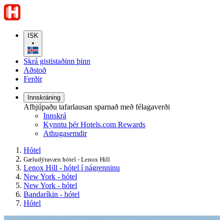
ISK
•
Skrá gististaðinn þinn
Aðstoð
Ferðir
Innskráning
Afhjúpaðu tafarlausan sparnað með félagaverði
Innskrá
Kynntu þér Hotels.com Rewards
Athugasemdir
Hótel
Gæludýravæn hótel - Lenox Hill
Lenox Hill - hótel í nágrenninu
New York - hótel
New York - hótel
Bandaríkin - hótel
Hótel