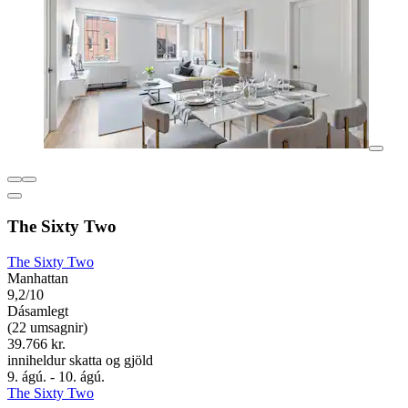
The Sixty Two
The Sixty Two
Manhattan
9,2/10
Dásamlegt
(22 umsagnir)
39.766 kr.
inniheldur skatta og gjöld
9. ágú. - 10. ágú.
The Sixty Two