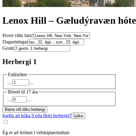
Lenox Hill – Gæludýravæn hóte
Hvert viltu fara?
Dagsetningar
Gestir
Herbergi 1
Fullorðnir
Börn
0 til 17 ára
Bæta við öðru herbergi
Þarftu að bóka 9 eða fleiri herbergi?
Ljúka
Ég er að ferðast í viðskiptaerindum