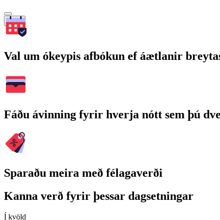
Leita
Val um ókeypis afbókun ef áætlanir breyta
Fáðu ávinning fyrir hverja nótt sem þú dv
Sparaðu meira með félagaverði
Kanna verð fyrir þessar dagsetningar
Í kvöld