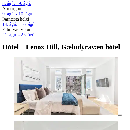
8. ágú. - 9. ágú.
Á morgun
9. ágú. - 10. ágú.
Þarnæsta helgi
14. ágú. - 16. ágú.
Eftir tvær vikur
21. ágú. - 23. ágú.
Hótel – Lenox Hill, Gæludýravæn hótel