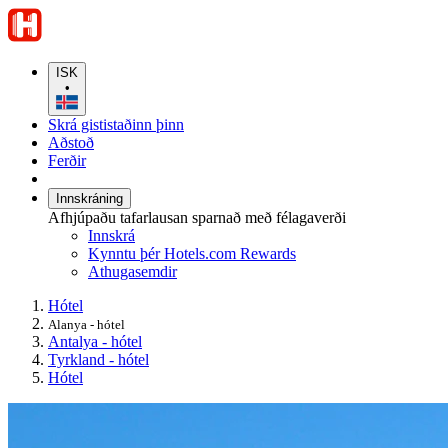
ISK
•
Skrá gististaðinn þinn
Aðstoð
Ferðir
Innskráning
Afhjúpaðu tafarlausan sparnað með félagaverði
Innskrá
Kynntu þér Hotels.com Rewards
Athugasemdir
Hótel
Alanya - hótel
Antalya - hótel
Tyrkland - hótel
Hótel