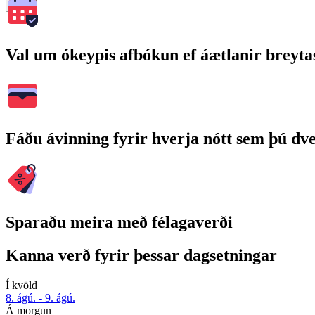
Leita
Val um ókeypis afbókun ef áætlanir breyta
Fáðu ávinning fyrir hverja nótt sem þú dv
Sparaðu meira með félagaverði
Kanna verð fyrir þessar dagsetningar
Í kvöld
8. ágú. - 9. ágú.
Á morgun