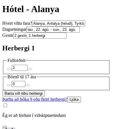
Hótel - Alanya
Hvert viltu fara?
Dagsetningar
Gestir
Herbergi 1
Fullorðnir
Börn
0 til 17 ára
Bæta við öðru herbergi
Þarftu að bóka 9 eða fleiri herbergi?
Ljúka
Ég er að ferðast í viðskiptaerindum