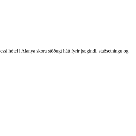
si hótel í Alanya skora stöðugt hátt fyrir þægindi, staðsetningu og