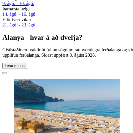
9. ágú. - 10. ágú.
Þarnæsta helgi
14. ágú. - 16. ágú.
Eftir tvær vikur
21. ágú. - 23. ágú.
Alanya - hvar á að dvelja?
Gististaðir eru valdir út frá umsögnum raunverulegra ferðalanga og vi
upplifun ferðalanga. Síðast uppfært
8. ágúst 2026
.
Lesa minna