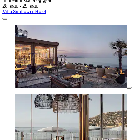
inniheldur skatta og gjöld
28. ágú. - 29. ágú.
Villa Sunflower Hotel