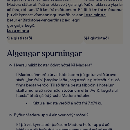
og
Madera státar af. Það er ekki svo ýkja langt
Það er ekki svo ýkja langt 
framboð
að fara, rétt um 17,5 km frá miðbænum. Ef
15,5 km frá miðbænum.
geta
þú vilt kynnast vínmenningu svæðisins enn
Lesa minna
breyst.
betur er Birdstone-víngerðin í þægilegri
Frekari
göngufjarlægð.
skilmálar
Lesa minna
geta
Sjá gististaði
Sjá gististaði
átt
við.
Algengar spurningar
Hversu mikið kostar ódýrt hótel í/á Madera?
Í Madera finnurðu úrval hótela sem þú getur valið úr svo
síaðu „innifalin" þægindi eða „hagstæður gististaður" til að
finna besta verðið. Til að finna bestu tilboðin á hótelum
skaltu muna að raða niðurstöðunum eftir „Verð: lægsta til
hæsta" til að sjá ódýrustu Madera hótelin.
Kíktu á lægsta verðið á nótt frá 7.674 kr.
Býður Madera upp á einhver ódýr mótel?
Ef þú vilt kynna þér það sem Madera hefur upp á að
bjóða en vilt hafa dvölina hagkvæma gæti mótel verið