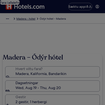
Fara í aðalefni
Sæktu appið
Madera - hótel
Ódýr hótel - Madera
Madera – Ódýr hótel
Hvert viltu fara?
Madera, Kalifornía, Bandaríkin
Dagsetningar
Wed, Aug 19 - Thu, Aug 20
Gestir
2 gestir, 1 herbergi