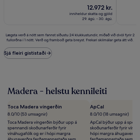
10,
af
Dásamlegt,
Verðið
12.972 kr.
10,
(1.007
er
Frábært,
inniheldur skatta og gjöld
umsagnir)
12.972 kr.
(760
29. ágú. - 30. ágú.
umsagnir)
Lægsta
Lægsta verð á nótt sem fannst síðustu 24 klukkustundir, miðað við dvöl fyrir 2
fullorðna í 1 nótt. Verð og framboð geta breyst. Frekari skilmálar geta átt við.
verð
á
nótt
Sjá fleiri gististaði
sem
fannst
síðustu
24
klukkustundir,
miðað
Madera - helstu kennileiti
við
dvöl
fyrir
Toca Madera víngerðin
ApCal
2
fullorðna
8.0/10 (53 umsagnir)
8.0/10 (18 umsagnir)
í
Toca Madera víngerðin býður upp á
ApCal býður upp á spenn
1
spennandi skoðunarferðir fyrir
skoðunarferðir fyrir vínáh
nótt.
vínáhugafólk og er í hópi margra
hópi margra áhugaverðra
Verð
áhugaverðra ferðamannastaða sem
ferðamannastaða sem Made