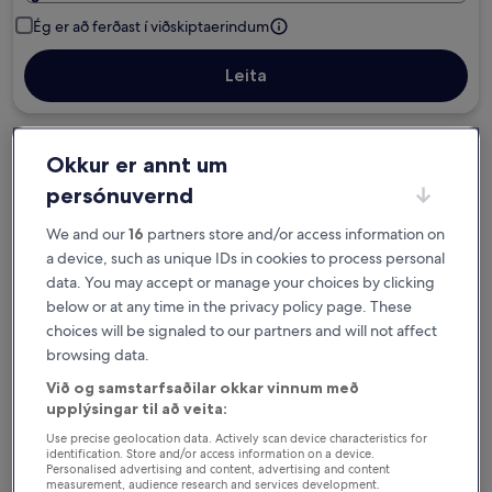
Ég er að ferðast í viðskiptaerindum
Leita
Val um ókeypis afbókun ef áætlanir
Okkur er annt um
breytast
persónuvernd
We and our
16
partners store and/or access information on
Fáðu ávinning fyrir hverja nótt sem þú
a device, such as unique IDs in cookies to process personal
dvelur
data. You may accept or manage your choices by clicking
below or at any time in the privacy policy page. These
Sparaðu meira með félagaverði
choices will be signaled to our partners and will not affect
browsing data.
Við og samstarfsaðilar okkar vinnum með
upplýsingar til að veita:
Kanna verð fyrir þessar dagsetningar
Use precise geolocation data. Actively scan device characteristics for
identification. Store and/or access information on a device.
Í kvöld
Á morgun
Personalised advertising and content, advertising and content
5. ágú. - 6. ágú.
6. ágú. - 7. ágú.
measurement, audience research and services development.