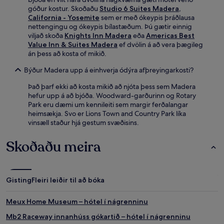
góður kostur. Skoðaðu
Studio 6 Suites Madera,
California - Yosemite
sem er með ókeypis þráðlausa
nettengingu og ókeypis bílastæðum. Þú gætir einnig
viljað skoða
Knights Inn Madera
eða
Americas Best
Value Inn & Suites Madera
ef dvölin á að vera þægileg
án þess að kosta of mikið.
Býður Madera upp á einhverja ódýra afþreyingarkosti?
Það þarf ekki að kosta mikið að njóta þess sem Madera
hefur upp á að bjóða. Woodward-garðurinn og Rotary
Park eru dæmi um kennileiti sem margir ferðalangar
heimsækja. Svo er Lions Town and Country Park líka
vinsæll staður hjá gestum svæðisins.
Skoðaðu meira
Gisting
Fleiri leiðir til að bóka
Meux Home Museum – hótel í nágrenninu
Mb2 Raceway innanhúss gókartið – hótel í nágrenninu