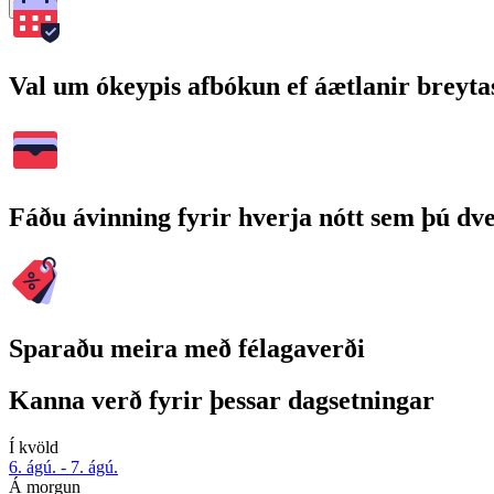
Leita
Val um ókeypis afbókun ef áætlanir breyta
Fáðu ávinning fyrir hverja nótt sem þú dv
Sparaðu meira með félagaverði
Kanna verð fyrir þessar dagsetningar
Í kvöld
6. ágú. - 7. ágú.
Á morgun