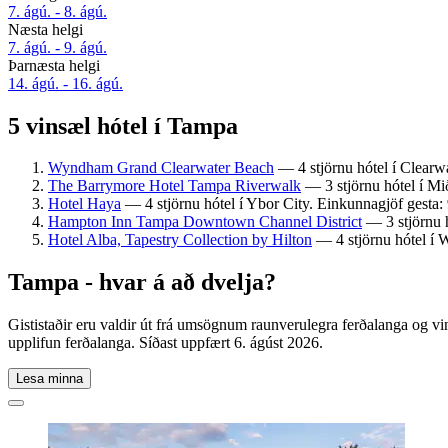
7. ágú. - 8. ágú.
Næsta helgi
7. ágú. - 9. ágú.
Þarnæsta helgi
14. ágú. - 16. ágú.
5 vinsæl hótel í Tampa
Wyndham Grand Clearwater Beach
— 4 stjörnu hótel í Clearwa
The Barrymore Hotel Tampa Riverwalk
— 3 stjörnu hótel í Mi
Hotel Haya
— 4 stjörnu hótel í Ybor City. Einkunnagjöf gesta:
Hampton Inn Tampa Downtown Channel District
— 3 stjörnu h
Hotel Alba, Tapestry Collection by Hilton
— 4 stjörnu hótel í W
Tampa - hvar á að dvelja?
Gististaðir eru valdir út frá umsögnum raunverulegra ferðalanga og v
upplifun ferðalanga. Síðast uppfært
6. ágúst 2026
.
Lesa minna