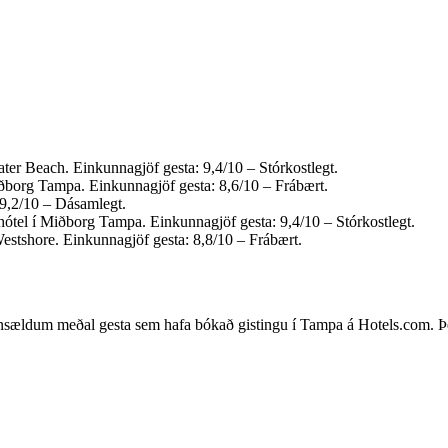
ter Beach. Einkunnagjöf gesta: 9,4/10 – Stórkostlegt.
ðborg Tampa. Einkunnagjöf gesta: 8,6/10 – Frábært.
 9,2/10 – Dásamlegt.
ótel í Miðborg Tampa. Einkunnagjöf gesta: 9,4/10 – Stórkostlegt.
estshore. Einkunnagjöf gesta: 8,8/10 – Frábært.
insældum meðal gesta sem hafa bókað gistingu í Tampa á Hotels.com. Þes