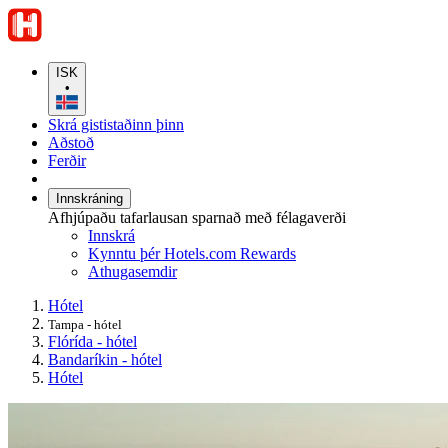
ISK
•
Skrá gististaðinn þinn
Aðstoð
Ferðir
Innskráning
Afhjúpaðu tafarlausan sparnað með félagaverði
Innskrá
Kynntu þér Hotels.com Rewards
Athugasemdir
Hótel
Tampa - hótel
Flórída - hótel
Bandaríkin - hótel
Hótel