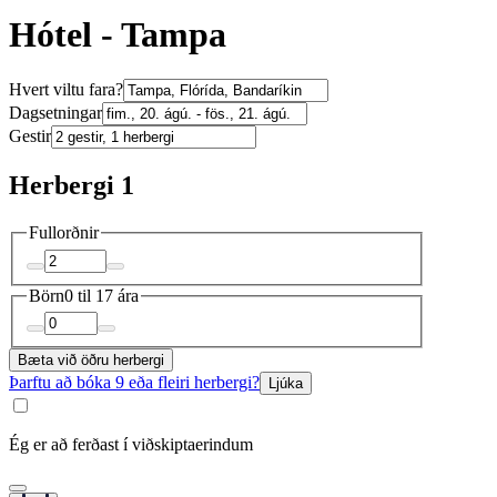
Hótel - Tampa
Hvert viltu fara?
Dagsetningar
Gestir
Herbergi 1
Fullorðnir
Börn
0 til 17 ára
Bæta við öðru herbergi
Þarftu að bóka 9 eða fleiri herbergi?
Ljúka
Ég er að ferðast í viðskiptaerindum