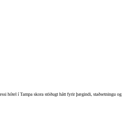
si hótel í Tampa skora stöðugt hátt fyrir þægindi, staðsetningu og