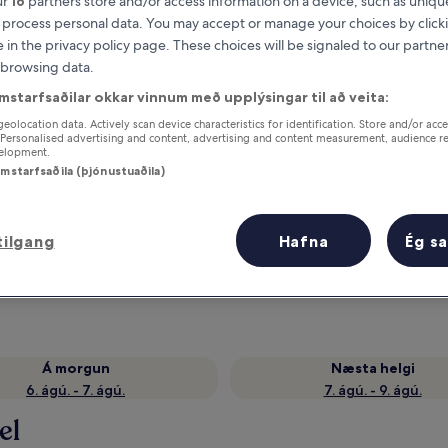
ur
16
partners store and/or access information on a device, such as unique
 process personal data. You may accept or manage your choices by click
e in the privacy policy page. These choices will be signaled to our partner
 browsing data.
mstarfsaðilar okkar vinnum með upplýsingar til að veita:
geolocation data. Actively scan device characteristics for identification. Store and/or acc
 Personalised advertising and content, advertising and content measurement, audience r
velopment.
samstarfsaðila (þjónustuaðila)
r
Fáðu ávinning fyrir hverja nótt sem
tilgang
Hafna
Ég s
þú dvelur
Á morgun
Næsta helgi
6. ágú. - 7. ágú.
7. ágú. - 9. ágú.
el