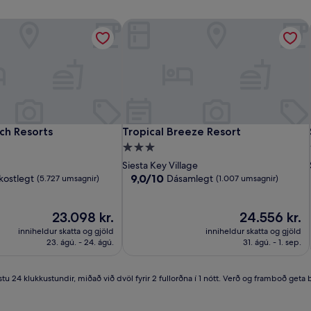
ch Resorts
Tropical Breeze Resort
ch Resorts
Tropical Breeze Resort
ch Resorts
Tropical Breeze Resort
3.0
stjörnu
Siesta Key Village
gististaður
9.0
9,0/10
kostlegt
Dásamlegt
(5.727 umsagnir)
(1.007 umsagnir)
af
10,
Verðið
Dásamlegt,
Verðið
23.098 kr.
24.556 kr.
er
(1.007
er
inniheldur skatta og gjöld
inniheldur skatta og gjöld
23.098 kr.
umsagnir)
24.556 kr.
23. ágú. - 24. ágú.
31. ágú. - 1. sep.
u 24 klukkustundir, miðað við dvöl fyrir 2 fullorðna í 1 nótt. Verð og framboð geta br