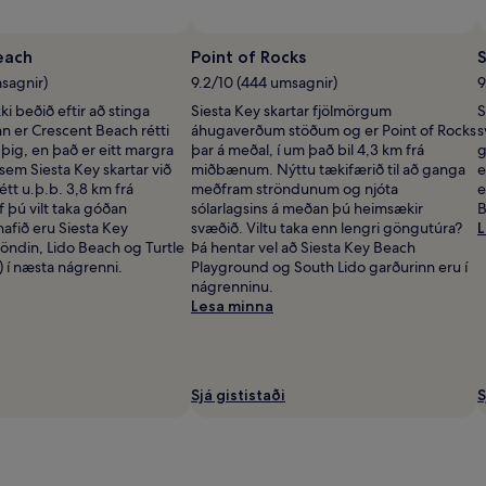
each
Point of Rocks
S
sagnir)
9.2/10 (444 umsagnir)
9
ki beðið eftir að stinga
Siesta Key skartar fjölmörgum
S
n er Crescent Beach rétti
áhugaverðum stöðum og er Point of Rocks
s
r þig, en það er eitt margra
þar á meðal, í um það bil 4,3 km frá
g
sem Siesta Key skartar við
miðbænum. Nýttu tækifærið til að ganga
e
étt u.þ.b. 3,8 km frá
meðfram ströndunum og njóta
e
þú vilt taka góðan
sólarlagsins á meðan þú heimsækir
B
afið eru Siesta Key
svæðið. Viltu taka enn lengri göngutúra?
L
öndin, Lido Beach og Turtle
Þá hentar vel að Siesta Key Beach
 í næsta nágrenni.
Playground og South Lido garðurinn eru í
nágrenninu.
Lesa minna
Sjá gististaði
S