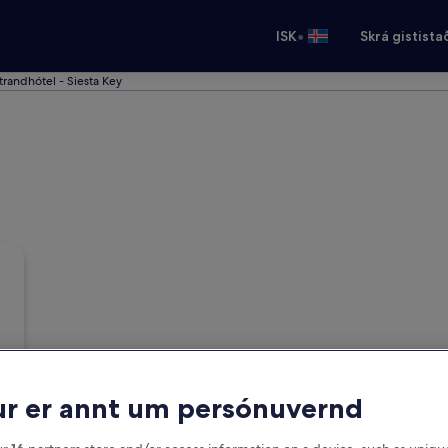
•
ISK
Skrá gistista
trandhótel - Siesta Key
r er annt um persónuvernd