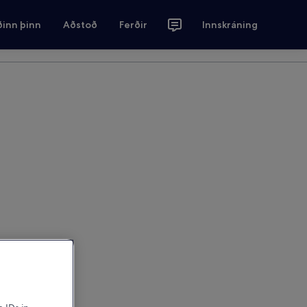
ðinn þinn
Aðstoð
Ferðir
Innskráning