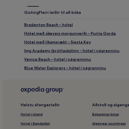
Gisting
Fleiri leiðir til að bóka
Bradenton Beach – hótel
Hótel með ókeypis morgunverði – Punta Gorda
Hótel með líkamsrækt – Siesta Key
Img Academy íþróttaskólinn – hótel í nágrenninu
Venice Beach – hótel í nágrenninu
Blue Water Explorers – hótel í nágrenninu
Southgate – hótel
Hótel með líkamsrækt – Anna Maria eyjan
Aloha Kai – hótel
Premier Sports Campus at Lakewood Ranch íþróttasvæ
Helstu áfangastaðir
Aðstoð og algenga
Gæludýravæn hótel – Sarasota
Hotel i Island
Bókanirnar þínar
Ódýr hótel – Bradenton Beach
Hotel i Bandarikin
Algengar spurningar
Granada – hótel