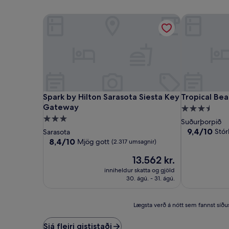
Spark by Hilton Sarasota Siesta Key Gateway
Tropical Bea
Spark by Hilton Sarasota Siesta Key Gateway
Tropical Bea
Spark by Hilton Sarasota Siesta Key
Tropical Bea
Gateway
3.5
3.0
stjörnu
Suðurþorpið
stjörnu
gististaður
9.4
9,4/10
Stór
Sarasota
af
gististaður
8.4
8,4/10
Mjög gott
(2.317 umsagnir)
10,
af
Verðið
Stórkostlegt,
13.562 kr.
10,
er
(5.727
Mjög
inniheldur skatta og gjöld
13.562 kr.
umsagnir)
gott,
30. ágú. - 31. ágú.
(2.317
umsagnir)
Lægsta
Lægsta verð á nótt sem fannst síðust
verð
á
Sjá fleiri gististaði