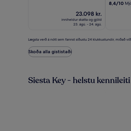
Siesta
af
gististaður
8.4
8,4/10
Mjö
10,
Key
af
Stórkostlegt,
Verðið
23.098 kr.
10,
Gateway
(5727)
er
Mjög
inniheldur skatta og gjöld
23.098 kr.
gott,
23. ágú. - 24. ágú.
(2317)
Lægsta
Lægsta verð á nótt sem fannst síðustu 24 klukkustundir, miðað við dv
verð
á
Skoða alla gististaði
nótt
sem
fannst
síðustu
24
Siesta Key - helstu kennileiti
klukkustundir,
miðað
við
dvöl
fyrir
2
fullorðna
í
1
nótt.