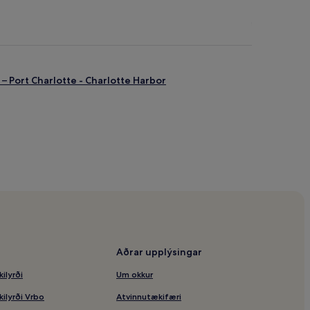
– Port Charlotte - Charlotte Harbor
 nágrenninu
a
Aðrar upplýsingar
nninu
kilyrði
Um okkur
kilyrði Vrbo
Atvinnutækifæri