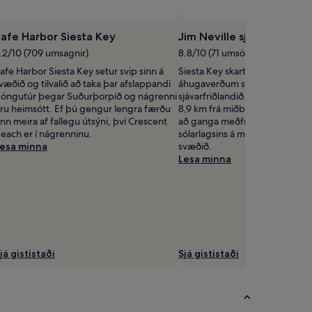
afe Harbor Siesta Key
Jim Neville sjávarfriðland
.2/10 (709 umsagnir)
8.8/10 (71 umsögn)
afe Harbor Siesta Key setur svip sinn á
Siesta Key skartar fjölmörgum
væðið og tilvalið að taka þar afslappandi
áhugaverðum stöðum og er Jim
öngutúr þegar Suðurþorpið og nágrenni
sjávarfriðlandið þar á meðal, í 
ru heimsótt. Ef þú gengur lengra færðu
8,9 km frá miðbænum. Nýttu tæk
nn meira af fallegu útsýni, því Crescent
að ganga meðfram ströndunum
each er í nágrenninu.
sólarlagsins á meðan þú heims
esa minna
svæðið.
Lesa minna
já gististaði
Sjá gististaði