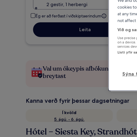
We and o
2 gestir, 1 herbergi
cookies to
at any tim
Ég er að ferðast í viðskiptaerindum
not affect
Leita
Við og sa
Use precise 
on a device.
services de
Listi yfir 
Val um ókeypis afbókun ef áætlani
Sýna 
breytast
Kanna verð fyrir þessar dagsetningar
Í kvöld
5. ágú. - 6. ágú.
Hótel – Siesta Key, Strandhót