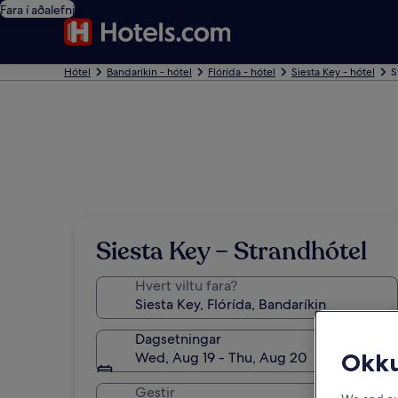
Fara í aðalefni
Hótel
Bandaríkin - hótel
Flórída - hótel
Siesta Key - hótel
S
Siesta Key – Strandhótel
Hvert viltu fara?
Dagsetningar
Okku
Wed, Aug 19 - Thu, Aug 20
Gestir