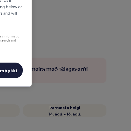
 IDs in
ing below or
s and will
ess information
esearch and
Sparaðu meira með félagaverði
amþykki
Þarnæsta helgi
14. ágú. - 16. ágú.