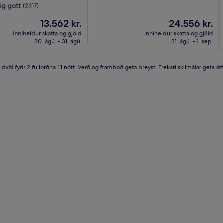
Siesta
S
af
g gott
(2317)
10,
Key
K
Verðið
Dásamlegt,
Verðið
13.562 kr.
24.556 kr.
Gateway
er
(1007)
er
inniheldur skatta og gjöld
inniheldur skatta og gjöld
13.562 kr.
24.556 kr.
30. ágú. - 31. ágú.
31. ágú. - 1. sep.
öl fyrir 2 fullorðna í 1 nótt. Verð og framboð geta breyst. Frekari skilmálar geta átt