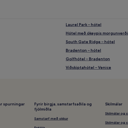
Laurel Park – hótel
Hótel með ókeypis morgunverði 
South Gate Ridge – hótel
Bradenton – hótel
Golfhótel – Bradenton
Viðskiptahótel – Venice
Strandhótel – Sarasota
Stardust Event Center – hótel í
West Samoset – hótel
ðið – hótel í nágrenninu
Hótel með líkamsrækt – Sarasot
r spurningar
Fyrir birgja, samstarfsaðila og
Skilmálar
fjölmiðla
Players Theatre – hótel í nágre
Skilmálar og s
Lúxushótel – St. Petersburg
Samstarf með okkur
Skilmálar og s
Burns Square – hótel
Fréttir