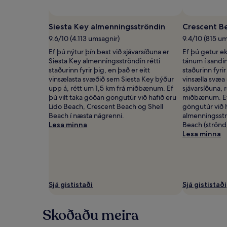
Verð
og
framboð
Siesta Key almenningsströndin
Crescent B
geta
9.6/10 (4.113 umsagnir)
9.4/10 (815 um
breyst.
Frekari
Ef þú nýtur þín best við sjávarsíðuna er
Ef þú getur ek
skilmálar
Siesta Key almenningsströndin rétti
tánum í sandin
geta
staðurinn fyrir þig, en það er eitt
staðurinn fyri
átt
vinsælasta svæðið sem Siesta Key býður
vinsælla svæa 
við.
upp á, rétt um 1,5 km frá miðbænum. Ef
sjávarsíðuna, r
þú vilt taka góðan göngutúr við hafið eru
miðbænum. Ef 
Lido Beach, Crescent Beach og Shell
göngutúr við h
Beach í næsta nágrenni.
almenningsstr
Lesa minna
Beach (strönd)
Lesa minna
Sjá gististaði
Sjá gististaði
Skoðaðu meira