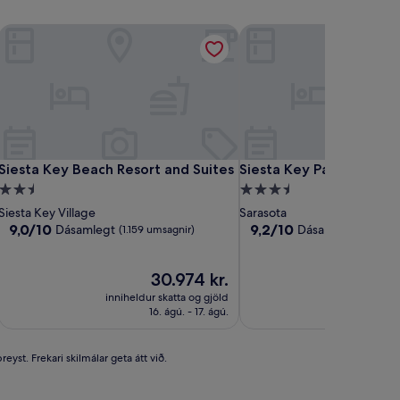
Siesta Key Beach Resort and Suites
Siesta Key Palms Resort
Siesta Key Beach Resort and Suites
Siesta Key Palms Resort
Siesta Key Beach Resort and Suites
Siesta Key Palms Resort
2.5
3.5
stjörnu
stjörnu
Siesta Key Village
Sarasota
gististaður
gististaður
9.0
9.2
9,0/10
9,2/10
Dásamlegt
Dásamlegt
(1.159 umsagnir)
(1.009 
af
af
10,
10,
Dásamlegt,
Verðið
Dásamlegt,
V
30.974 kr.
2
(1.159
er
(1.009
e
inniheldur skatta og gjöld
inniheldur 
umsagnir)
30.974 kr.
umsagnir)
2
16. ágú. - 17. ágú.
17
eyst. Frekari skilmálar geta átt við.