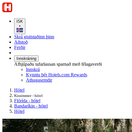
ISK
•
Skrá gististaðinn þinn
Aðstoð
Ferðir
Innskráning
Afhjúpaðu tafarlausan sparnað með félagaverði
Innskrá
Kynntu þér Hotels.com Rewards
Athugasemdir
Hótel
Kissimmee - hótel
Flórída - hótel
Bandaríkin - hótel
Hótel