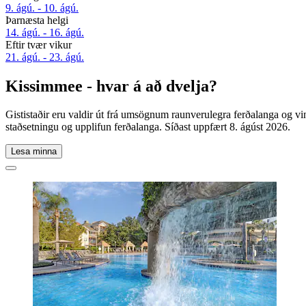
9. ágú. - 10. ágú.
Þarnæsta helgi
14. ágú. - 16. ágú.
Eftir tvær vikur
21. ágú. - 23. ágú.
Kissimmee - hvar á að dvelja?
Gististaðir eru valdir út frá umsögnum raunverulegra ferðalanga og v
staðsetningu og upplifun ferðalanga. Síðast uppfært
8. ágúst 2026
.
Lesa minna