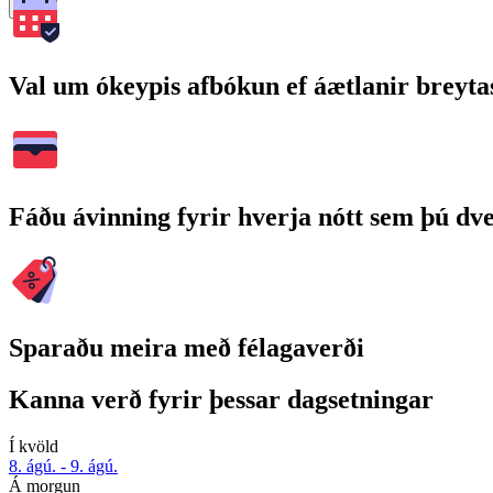
Leita
Val um ókeypis afbókun ef áætlanir breyta
Fáðu ávinning fyrir hverja nótt sem þú dv
Sparaðu meira með félagaverði
Kanna verð fyrir þessar dagsetningar
Í kvöld
8. ágú. - 9. ágú.
Á morgun