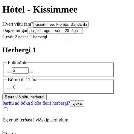
Hótel - Kissimmee
Hvert viltu fara?
Dagsetningar
Gestir
Herbergi 1
Fullorðnir
Börn
0 til 17 ára
Bæta við öðru herbergi
Þarftu að bóka 9 eða fleiri herbergi?
Ljúka
Ég er að ferðast í viðskiptaerindum