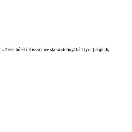
 Þessi hótel í Kissimmee skora stöðugt hátt fyrir þægindi,