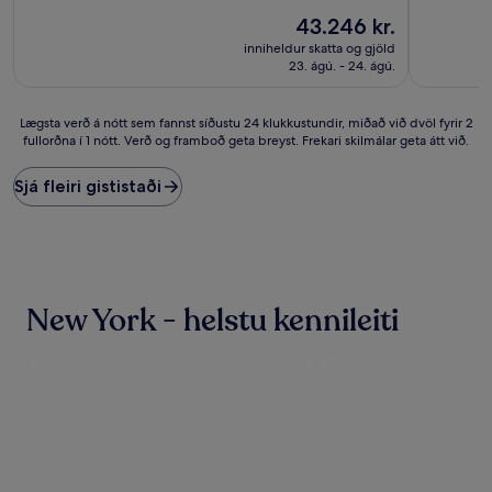
10,
af
Frábært,
Verðið
43.246 kr.
10,
(3.886
er
Dásamlegt
inniheldur skatta og gjöld
umsagnir)
43.246 kr.
(5.608
23. ágú. - 24. ágú.
umsagnir)
Lægsta
Lægsta verð á nótt sem fannst síðustu 24 klukkustundir, miðað við dvöl fyrir 2
fullorðna í 1 nótt. Verð og framboð geta breyst. Frekari skilmálar geta átt við.
verð
á
nótt
Sjá fleiri gististaði
sem
fannst
síðustu
24
klukkustundir,
miðað
New York - helstu kennileiti
við
dvöl
fyrir
2
fullorðna
í
1
nótt.
Verð