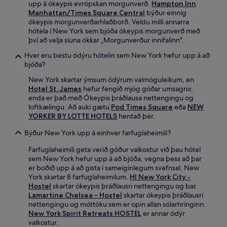
upp á ókeypis evrópskan morgunverð.
Hampton Inn
Manhattan/Times Square Central
býður einnig
ókeypis morgunverðarhlaðborð. Veldu milli annarra
hótela í New York sem bjóða ókeypis morgunverð með
því að velja síuna okkar „Morgunverður innifalinn".
Hver eru bestu ódýru hótelin sem New York hefur upp á að
bjóða?
New York skartar ýmsum ódýrum valmöguleikum, en
Hotel St. James
hefur fengið mjög góðar umsagnir,
enda er það með Ókeypis þráðlausa nettengingu og
loftkælingu. Að auki gætu
Pod Times Square
eða
NEW
YORKER BY LOTTE HOTELS
hentað þér.
Býður New York upp á einhver farfuglaheimili?
Farfuglaheimili geta verið góður valkostur við þau hótel
sem New York hefur upp á að bjóða, vegna þess að þar
er boðið upp á að gista í sameiginlegum svefnsal. New
York skartar 8 farfuglaheimilum.
HI New York City -
Hostel
skartar ókeypis þráðlausri nettengingu og bar.
Lamartine Chelsea – Hostel
skartar ókeypis þráðlausri
nettengingu og móttöku sem er opin allan sólarhringinn.
New York Spirit Retreats HOSTEL
er annar ódýr
valkostur.