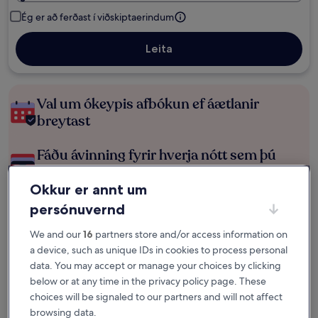
Ég er að ferðast í viðskiptaerindum
Leita
Val um ókeypis afbókun ef áætlanir
breytast
Fáðu ávinning fyrir hverja nótt sem þú
dvelur
Okkur er annt um
persónuvernd
Sparaðu meira með félagaverði
We and our
16
partners store and/or access information on
a device, such as unique IDs in cookies to process personal
data. You may accept or manage your choices by clicking
Kanna verð fyrir þessar dagsetningar
below or at any time in the privacy policy page. These
Í kvöld
Á morgun
choices will be signaled to our partners and will not affect
6. ágú. - 7. ágú.
7. ágú. - 8. ágú.
browsing data.