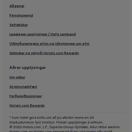
Aðgengi
Fashion Institute of Technology – hótel í nágrenninu
City Reliquary safnið – hótel í nágrenninu
Persónuvernd
Trinity-Kirkjan – hótel í nágrenninu
Vafrakökur
Whitehall-Bryggja Staten Island ferjunnar – hótel í
Lagalegar upplýsingar / Hafa samband
nágrenninu
Viðmiðunarreglur efnis og tilkynningar um efni
Red Cube – hótel í nágrenninu
Skilmálar og skilyrði Hotels.com Rewards
New York – 4 stjörnu hótel
Eastern States búddahofið – hótel í nágrenninu
Aðrar upplýsingar
City Winery veitinga- og tónleikastaður – hótel í nágrenninu
Um okkur
South Street Seaport safnið – hótel í nágrenninu
Atvinnutækifæri
Orchard Street Shopping District – Hótel með ókeypis
Ferðaleiðbeiningar
morgunverði í nágrenninu
Hell’s Angels Motorcycle Club – hótel í nágrenninu
Hotels.com Rewards
Úkraínsku þorpið – hótel
* Sum hótel gera kröfu um að þú afbókir meira en 24
klukkustundum fyrir innritun. Frekari upplýsingar á vefnum.
American Fine Arts Gallery – hótel í nágrenninu
© 2026 Hotels.com, L.P., Expedia Group-fyrirtæki. Allur réttur áskilinn.
Hotels.com og Hotels.com kennimerkið eru vörumerki eða skráð