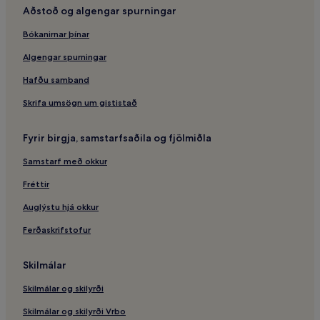
Aðstoð og algengar spurningar
Doll and Toy Museum – hótel í nágrenninu
Bókanirnar þínar
Viðskiptahótel – Manhattan
Mótel – New York
Algengar spurningar
Fraunces Tavern safnið – hótel í nágrenninu
Hafðu samband
Gotham Archery – hótel í nágrenninu
Skrifa umsögn um gististað
Lúxushótel – New York
Fyrir birgja, samstarfsaðila og fjölmiðla
Fjölskylduhótel – New York
Samstarf með okkur
Commons Historic District – hótel
Fréttir
Battery Park almenningsgarðurinn – hótel í nágrenninu
Wing Fat verslanamiðstöðin – hótel í nágrenninu
Auglýstu hjá okkur
Wall St.-lestarstöðin – hótel í nágrenninu
Ferðaskrifstofur
Baruch Playground almenningsgarðurinn – hótel í nágrenninu
Skilmálar
Gæludýravæn hótel – Lenox Hill
Skilmálar og skilyrði
Transfer International – hótel í nágrenninu
Skilmálar og skilyrði Vrbo
Astor Place leikhúsið – hótel í nágrenninu