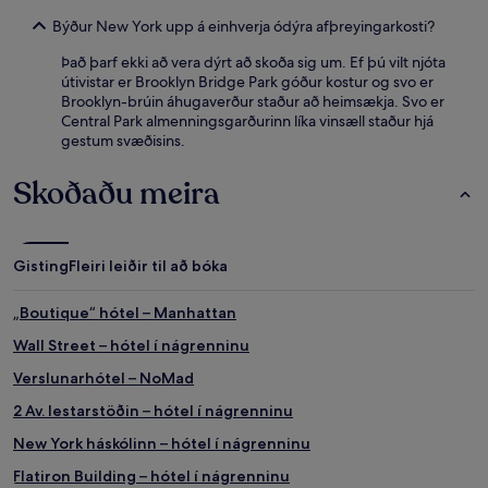
Býður New York upp á einhverja ódýra afþreyingarkosti?
Það þarf ekki að vera dýrt að skoða sig um. Ef þú vilt njóta
útivistar er Brooklyn Bridge Park góður kostur og svo er
Brooklyn-brúin áhugaverður staður að heimsækja. Svo er
Central Park almenningsgarðurinn líka vinsæll staður hjá
gestum svæðisins.
Skoðaðu meira
Gisting
Fleiri leiðir til að bóka
„Boutique“ hótel – Manhattan
Wall Street – hótel í nágrenninu
Verslunarhótel – NoMad
2 Av. lestarstöðin – hótel í nágrenninu
New York háskólinn – hótel í nágrenninu
Flatiron Building – hótel í nágrenninu