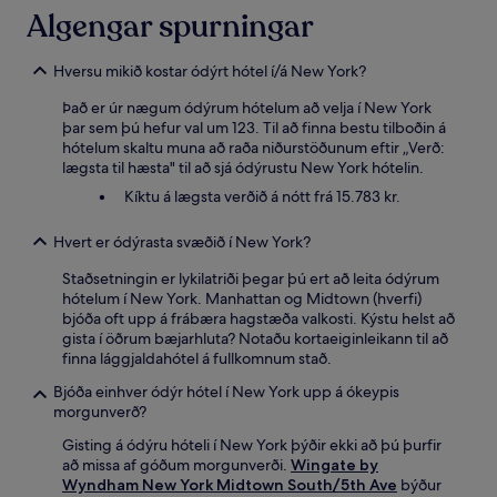
Algengar spurningar
Hversu mikið kostar ódýrt hótel í/á New York?
Það er úr nægum ódýrum hótelum að velja í New York
þar sem þú hefur val um 123. Til að finna bestu tilboðin á
hótelum skaltu muna að raða niðurstöðunum eftir „Verð:
lægsta til hæsta" til að sjá ódýrustu New York hótelin.
Kíktu á lægsta verðið á nótt frá 15.783 kr.
Hvert er ódýrasta svæðið í New York?
Staðsetningin er lykilatriði þegar þú ert að leita ódýrum
hótelum í New York. Manhattan og Midtown (hverfi)
bjóða oft upp á frábæra hagstæða valkosti. Kýstu helst að
gista í öðrum bæjarhluta? Notaðu kortaeiginleikann til að
finna lággjaldahótel á fullkomnum stað.
Bjóða einhver ódýr hótel í New York upp á ókeypis
morgunverð?
Gisting á ódýru hóteli í New York þýðir ekki að þú þurfir
að missa af góðum morgunverði.
Wingate by
Wyndham New York Midtown South/5th Ave
býður