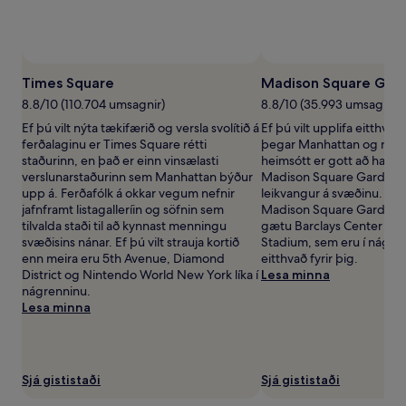
og
framboð
geta
breyst.
Frekari
Times Square
Madison Square Gar
skilmálar
geta
8.8/10 (110.704 umsagnir)
8.8/10 (35.993 umsagnir)
átt
Ef þú vilt nýta tækifærið og versla svolítið á
Ef þú vilt upplifa eitthva
við.
ferðalaginu er Times Square rétti
þegar Manhattan og nágr
staðurinn, en það er einn vinsælasti
heimsótt er gott að hafa í
verslunarstaðurinn sem Manhattan býður
Madison Square Garden e
upp á. Ferðafólk á okkar vegum nefnir
leikvangur á svæðinu. Ef þ
jafnframt listagalleríin og söfnin sem
Madison Square Garden 
tilvalda staði til að kynnast menningu
gætu Barclays Center Bro
svæðisins nánar. Ef þú vilt strauja kortið
Stadium, sem eru í nágrenn
enn meira eru 5th Avenue, Diamond
eitthvað fyrir þig.
District og Nintendo World New York líka í
Lesa minna
nágrenninu.
Lesa minna
Sjá gististaði
Sjá gististaði