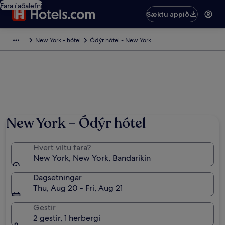
Fara í aðalefni
Sæktu appið
New York - hótel
Ódýr hótel - New York
New York – Ódýr hótel
Hvert viltu fara?
New York, New York, Bandaríkin
Dagsetningar
Thu, Aug 20 - Fri, Aug 21
Gestir
2 gestir, 1 herbergi