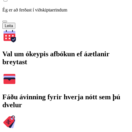
Ég er að ferðast í viðskiptaerindum
Leita
Val um ókeypis afbókun ef áætlanir
breytast
Fáðu ávinning fyrir hverja nótt sem þú
dvelur