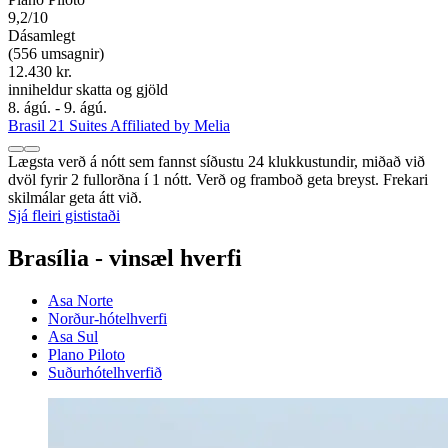
9,2/10
Dásamlegt
(556 umsagnir)
12.430 kr.
inniheldur skatta og gjöld
8. ágú. - 9. ágú.
Brasil 21 Suites Affiliated by Melia
Lægsta verð á nótt sem fannst síðustu 24 klukkustundir, miðað við
dvöl fyrir 2 fullorðna í 1 nótt. Verð og framboð geta breyst. Frekari
skilmálar geta átt við.
Sjá fleiri gististaði
Brasília - vinsæl hverfi
Asa Norte
Norður-hótelhverfi
Asa Sul
Plano Piloto
Suðurhótelhverfið