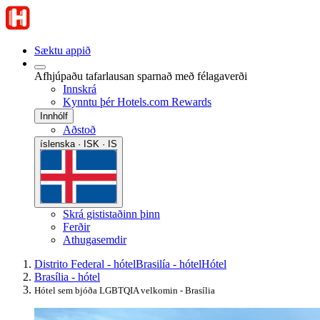
Sæktu appið
Afhjúpaðu tafarlausan sparnað með félagaverði
Innskrá
Kynntu þér Hotels.com Rewards
Innhólf
Aðstoð
íslenska · ISK · IS
Skrá gististaðinn þinn
Ferðir
Athugasemdir
Distrito Federal - hótel
Brasilía - hótel
Hótel
Brasília - hótel
Hótel sem bjóða LGBTQIA velkomin - Brasília