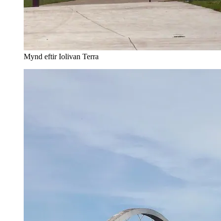
Mynd eftir Iolivan Terra