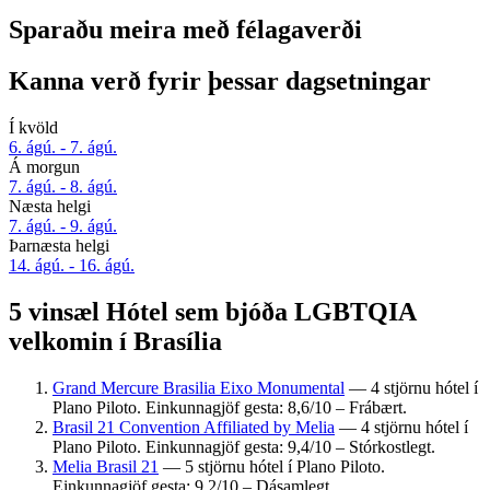
Sparaðu meira með félagaverði
Kanna verð fyrir þessar dagsetningar
Í kvöld
6. ágú. - 7. ágú.
Á morgun
7. ágú. - 8. ágú.
Næsta helgi
7. ágú. - 9. ágú.
Þarnæsta helgi
14. ágú. - 16. ágú.
5 vinsæl Hótel sem bjóða LGBTQIA
velkomin í Brasília
Grand Mercure Brasilia Eixo Monumental
— 4 stjörnu hótel í
Plano Piloto. Einkunnagjöf gesta: 8,6/10 – Frábært.
Brasil 21 Convention Affiliated by Melia
— 4 stjörnu hótel í
Plano Piloto. Einkunnagjöf gesta: 9,4/10 – Stórkostlegt.
Melia Brasil 21
— 5 stjörnu hótel í Plano Piloto.
Einkunnagjöf gesta: 9,2/10 – Dásamlegt.