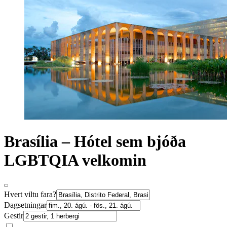
Brasília – Hótel sem bjóða
LGBTQIA velkomin
Hvert viltu fara?
Dagsetningar
Gestir