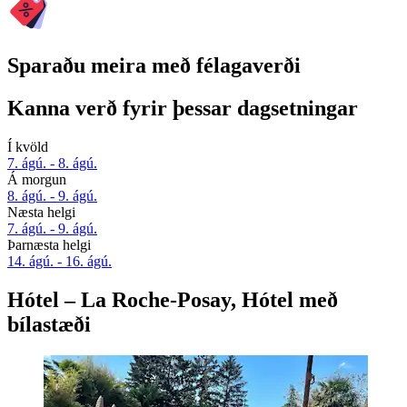
Sparaðu meira með félagaverði
Kanna verð fyrir þessar dagsetningar
Í kvöld
7. ágú. - 8. ágú.
Á morgun
8. ágú. - 9. ágú.
Næsta helgi
7. ágú. - 9. ágú.
Þarnæsta helgi
14. ágú. - 16. ágú.
Hótel – La Roche-Posay, Hótel með
bílastæði