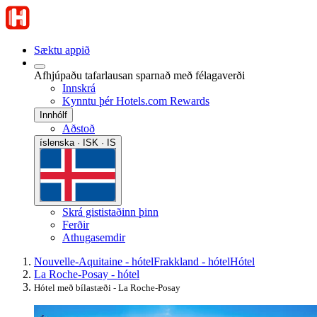
Sæktu appið
Afhjúpaðu tafarlausan sparnað með félagaverði
Innskrá
Kynntu þér Hotels.com Rewards
Innhólf
Aðstoð
íslenska · ISK · IS
Skrá gististaðinn þinn
Ferðir
Athugasemdir
Nouvelle-Aquitaine - hótel
Frakkland - hótel
Hótel
La Roche-Posay - hótel
Hótel með bílastæði - La Roche-Posay