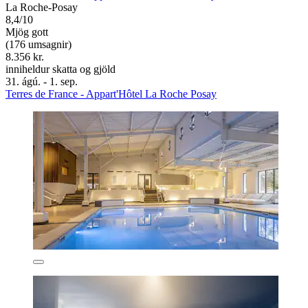
La Roche-Posay
8,4/10
Mjög gott
(176 umsagnir)
8.356 kr.
inniheldur skatta og gjöld
31. ágú. - 1. sep.
Terres de France - Appart'Hôtel La Roche Posay