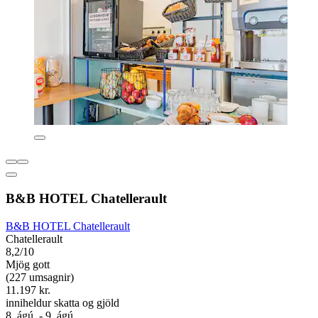
B&B HOTEL Chatellerault
B&B HOTEL Chatellerault
Chatellerault
8,2/10
Mjög gott
(227 umsagnir)
11.197 kr.
inniheldur skatta og gjöld
8. ágú. - 9. ágú.