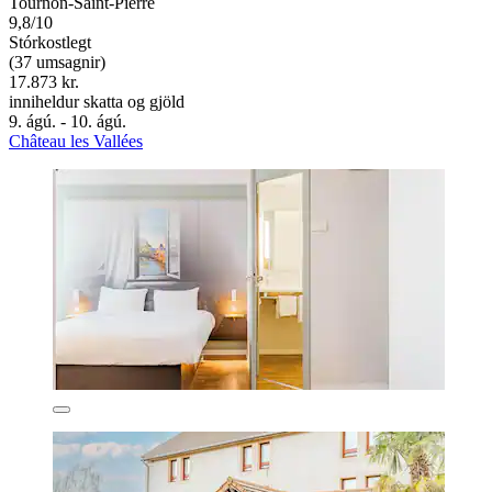
Tournon-Saint-Pierre
9,8/10
Stórkostlegt
(37 umsagnir)
17.873 kr.
inniheldur skatta og gjöld
9. ágú. - 10. ágú.
Château les Vallées