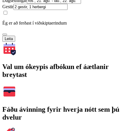
Dagsetningar
Gestir
Ég er að ferðast í viðskiptaerindum
Leita
Val um ókeypis afbókun ef áætlanir
breytast
Fáðu ávinning fyrir hverja nótt sem þú
dvelur