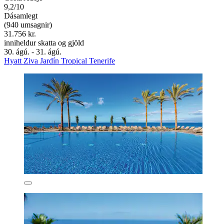
9,2/10
Dásamlegt
(940 umsagnir)
31.756 kr.
inniheldur skatta og gjöld
30. ágú. - 31. ágú.
Hyatt Ziva Jardín Tropical Tenerife