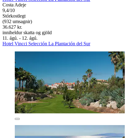
Costa Adeje
9,4/10
Stórkostlegt
(932 umsagnir)
36.627 kr.
inniheldur skatta og gjöld
11. ágú. - 12. ágú.
Hotel Vincci Selección La Plantación del Sur