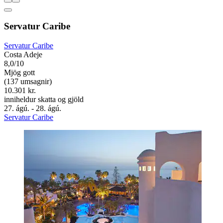
Servatur Caribe
Servatur Caribe
Costa Adeje
8,0/10
Mjög gott
(137 umsagnir)
10.301 kr.
inniheldur skatta og gjöld
27. ágú. - 28. ágú.
Servatur Caribe