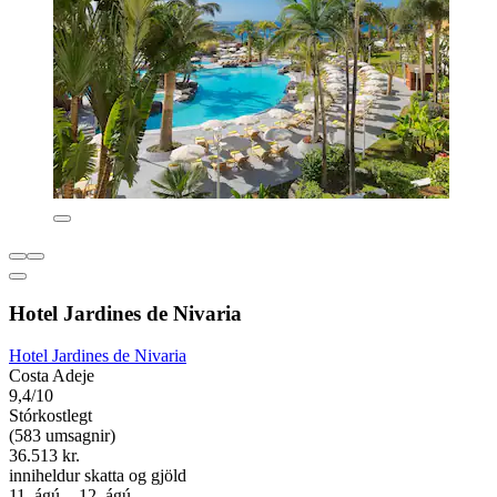
Hotel Jardines de Nivaria
Hotel Jardines de Nivaria
Costa Adeje
9,4/10
Stórkostlegt
(583 umsagnir)
36.513 kr.
inniheldur skatta og gjöld
11. ágú. - 12. ágú.