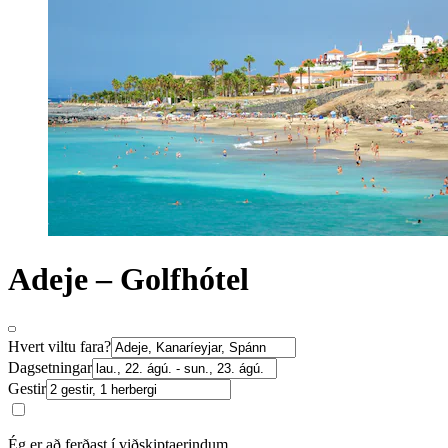
Adeje – Golfhótel
Hvert viltu fara?
Dagsetningar
Gestir
Ég er að ferðast í viðskiptaerindum