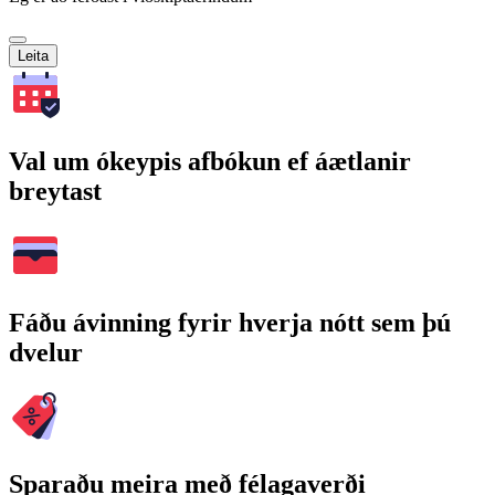
Leita
Val um ókeypis afbókun ef áætlanir
breytast
Fáðu ávinning fyrir hverja nótt sem þú
dvelur
Sparaðu meira með félagaverði