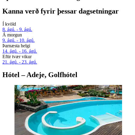
Kanna verð fyrir þessar dagsetningar
Í kvöld
8. ágú. - 9. ágú.
Á morgun
9. ágú. - 10. ágú.
Þarnæsta helgi
14. ágú. - 16. ágú.
Eftir tvær vikur
21. ágú. - 23. ágú.
Hótel – Adeje, Golfhótel