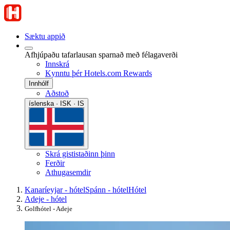
Sæktu appið
Afhjúpaðu tafarlausan sparnað með félagaverði
Innskrá
Kynntu þér Hotels.com Rewards
Innhólf
Aðstoð
íslenska · ISK · IS
Skrá gististaðinn þinn
Ferðir
Athugasemdir
Kanaríeyjar - hótel
Spánn - hótel
Hótel
Adeje - hótel
Golfhótel - Adeje