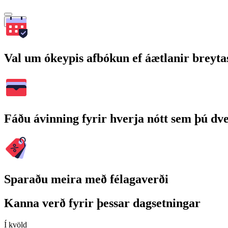
Leita
Val um ókeypis afbókun ef áætlanir breyta
Fáðu ávinning fyrir hverja nótt sem þú dv
Sparaðu meira með félagaverði
Kanna verð fyrir þessar dagsetningar
Í kvöld