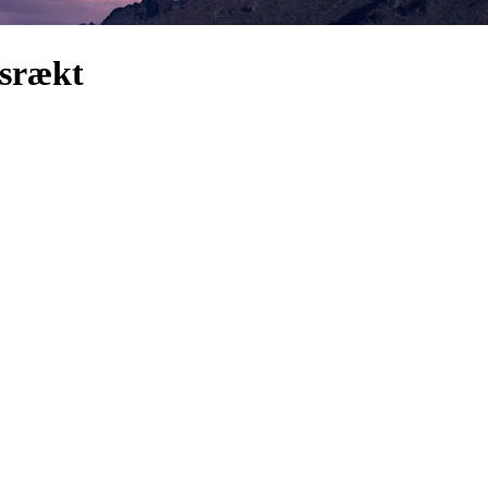
msrækt