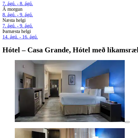
7. ágú. - 8. ágú.
Á morgun
8. ágú. - 9. ágú.
Næsta helgi
7. ágú. - 9. ágú.
Þarnæsta helgi
14. ágú. - 16. ágú.
Hótel – Casa Grande, Hótel með líkamsræ