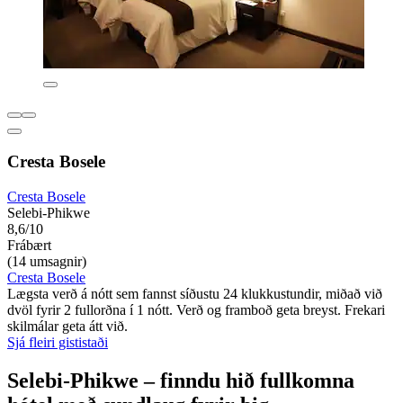
Cresta Bosele
Cresta Bosele
Selebi-Phikwe
8,6/10
Frábært
(14 umsagnir)
Cresta Bosele
Lægsta verð á nótt sem fannst síðustu 24 klukkustundir, miðað við
dvöl fyrir 2 fullorðna í 1 nótt. Verð og framboð geta breyst. Frekari
skilmálar geta átt við.
Sjá fleiri gististaði
Selebi-Phikwe – finndu hið fullkomna