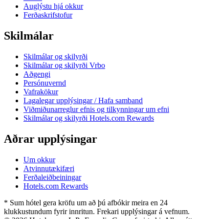
Auglýstu hjá okkur
Ferðaskrifstofur
Skilmálar
Skilmálar og skilyrði
Skilmálar og skilyrði Vrbo
Aðgengi
Persónuvernd
Vafrakökur
Lagalegar upplýsingar / Hafa samband
Viðmiðunarreglur efnis og tilkynningar um efni
Skilmálar og skilyrði Hotels.com Rewards
Aðrar upplýsingar
Um okkur
Atvinnutækifæri
Ferðaleiðbeiningar
Hotels.com Rewards
* Sum hótel gera kröfu um að þú afbókir meira en 24
klukkustundum fyrir innritun. Frekari upplýsingar á vefnum.