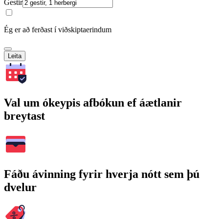
Gestir
Ég er að ferðast í viðskiptaerindum
Leita
Val um ókeypis afbókun ef áætlanir
breytast
Fáðu ávinning fyrir hverja nótt sem þú
dvelur