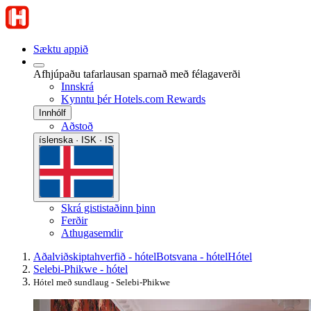
Sæktu appið
Afhjúpaðu tafarlausan sparnað með félagaverði
Innskrá
Kynntu þér Hotels.com Rewards
Innhólf
Aðstoð
íslenska · ISK · IS
Skrá gististaðinn þinn
Ferðir
Athugasemdir
Aðalviðskiptahverfið - hótel
Botsvana - hótel
Hótel
Selebi-Phikwe - hótel
Hótel með sundlaug - Selebi-Phikwe