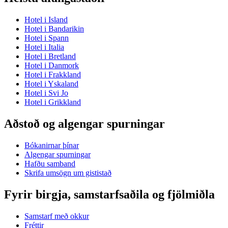
Hotel i Island
Hotel i Bandarikin
Hotel i Spann
Hotel i Italia
Hotel i Bretland
Hotel i Danmork
Hotel i Frakkland
Hotel i Yskaland
Hotel i Svi Jo
Hotel i Grikkland
Aðstoð og algengar spurningar
Bókanirnar þínar
Algengar spurningar
Hafðu samband
Skrifa umsögn um gististað
Fyrir birgja, samstarfsaðila og fjölmiðla
Samstarf með okkur
Fréttir