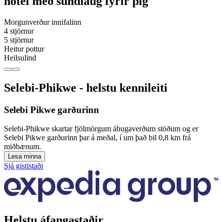
hótel með sundlaug fyrir þig
Morgunverður innifalinn
4 stjörnur
5 stjörnur
Heitur pottur
Heilsulind
Selebi-Phikwe - helstu kennileiti
Selebi Pikwe garðurinn
Selebi-Phikwe skartar fjölmörgum áhugaverðum stöðum og er
Selebi Pikwe garðurinn þar á meðal, í um það bil 0,8 km frá
miðbænum.
Lesa minna
Sjá gististaði
Helstu áfangastaðir