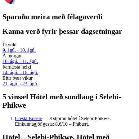
Sparaðu meira með félagaverði
Kanna verð fyrir þessar dagsetningar
Í kvöld
9. ágú. - 10. ágú.
Á morgun
10. ágú. - 11. ágú.
Þarnæsta helgi
14. ágú. - 16. ágú.
Eftir tvær vikur
21. ágú. - 23. ágú.
5 vinsæl Hótel með sundlaug í Selebi-
Phikwe
Cresta Bosele
— 3 stjörnu hótel í Selebi-Phikwe.
Einkunnagjöf gesta: 8,6/10 – Frábært.
Hótel – Selebi-Phikwe, Hótel með