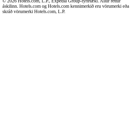
© 2026 Hotels.com, L.P., Expedia Group-fyrirtæki. Allur réttur
áskilinn. Hotels.com og Hotels.com kennimerkið eru vörumerki eða
skráð vörumerki Hotels.com, L.P.