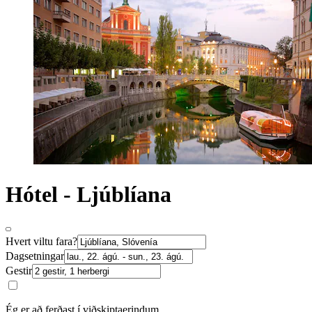
Hótel - Ljúblíana
Hvert viltu fara?
Dagsetningar
Gestir
Ég er að ferðast í viðskiptaerindum