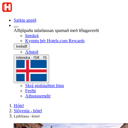
Sæktu appið
Afhjúpaðu tafarlausan sparnað með félagaverði
Innskrá
Kynntu þér Hotels.com Rewards
Innhólf
Aðstoð
íslenska · ISK · IS
Skrá gististaðinn þinn
Ferðir
Athugasemdir
Hótel
Slóvenía - hótel
Ljúblíana - hótel