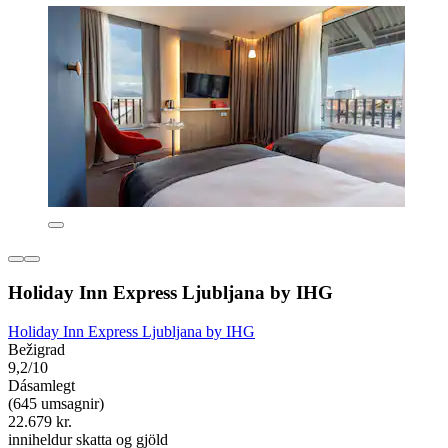
Holiday Inn Express Ljubljana by IHG
Holiday Inn Express Ljubljana by IHG
Bežigrad
9,2/10
Dásamlegt
(645 umsagnir)
22.679 kr.
inniheldur skatta og gjöld