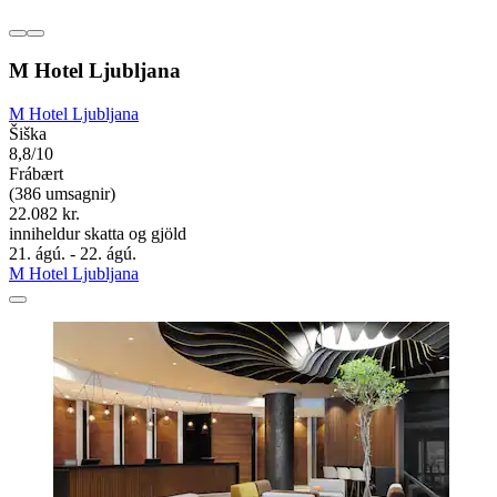
M Hotel Ljubljana
M Hotel Ljubljana
Šiška
8,8/10
Frábært
(386 umsagnir)
22.082 kr.
inniheldur skatta og gjöld
21. ágú. - 22. ágú.
M Hotel Ljubljana