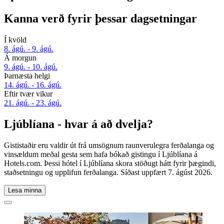
Kanna verð fyrir þessar dagsetningar
Í kvöld
8. ágú. - 9. ágú.
Á morgun
9. ágú. - 10. ágú.
Þarnæsta helgi
14. ágú. - 16. ágú.
Eftir tvær vikur
21. ágú. - 23. ágú.
Ljúblíana - hvar á að dvelja?
Gististaðir eru valdir út frá umsögnum raunverulegra ferðalanga og
vinsældum meðal gesta sem hafa bókað gistingu í Ljúblíana á
Hotels.com. Þessi hótel í Ljúblíana skora stöðugt hátt fyrir þægindi,
staðsetningu og upplifun ferðalanga. Síðast uppfært
7. ágúst 2026
.
Lesa minna