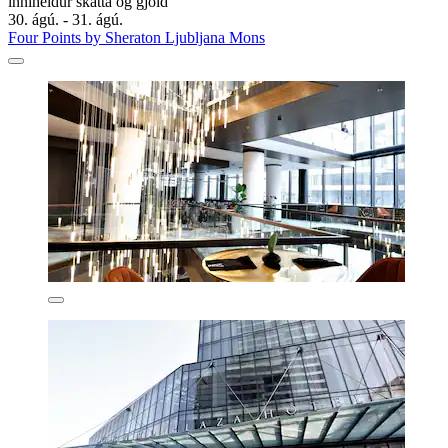
inniheldur skatta og gjöld
30. ágú. - 31. ágú.
Four Points by Sheraton Ljubljana Mons