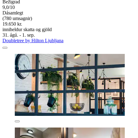
Bežigrad
9,0/10
Dásamlegt
(780 umsagnir)
19.650 kr.
inniheldur skatta og gjöld
31. ágú. - 1. sep.
Doubletree by Hilton Ljubljana