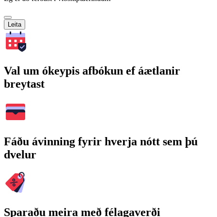
Leita
Val um ókeypis afbókun ef áætlanir
breytast
Fáðu ávinning fyrir hverja nótt sem þú
dvelur
Sparaðu meira með félagaverði