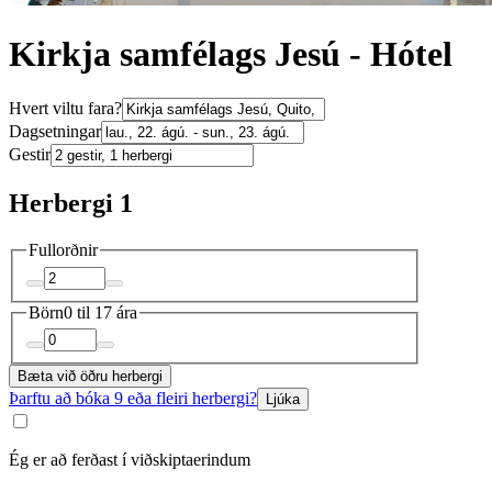
Kirkja samfélags Jesú - Hótel
Hvert viltu fara?
Dagsetningar
Gestir
Herbergi 1
Fullorðnir
Börn
0 til 17 ára
Bæta við öðru herbergi
Þarftu að bóka 9 eða fleiri herbergi?
Ljúka
Ég er að ferðast í viðskiptaerindum