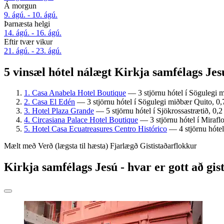
Á morgun
9. ágú. - 10. ágú.
Þarnæsta helgi
14. ágú. - 16. ágú.
Eftir tvær vikur
21. ágú. - 23. ágú.
5 vinsæl hótel nálægt Kirkja samfélags Jes
1. Casa Anabela Hotel Boutique
— 3 stjörnu hótel í Sögulegi m
2. Casa El Edén
— 3 stjörnu hótel í Sögulegi miðbær Quito, 0,7
3. Hotel Plaza Grande
— 5 stjörnu hótel í Sjökrossastrætið, 0,2
4. Circasiana Palace Hotel Boutique
— 3 stjörnu hótel í Miraflo
5. Hotel Casa Ecuatreasures Centro Histórico
— 4 stjörnu hótel
Mælt með
Verð (lægsta til hæsta)
Fjarlægð
Gististaðarflokkur
Kirkja samfélags Jesú - hvar er gott að gis