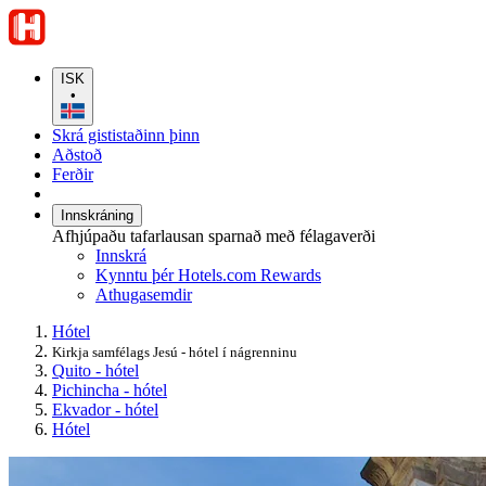
ISK
•
Skrá gististaðinn þinn
Aðstoð
Ferðir
Innskráning
Afhjúpaðu tafarlausan sparnað með félagaverði
Innskrá
Kynntu þér Hotels.com Rewards
Athugasemdir
Hótel
Kirkja samfélags Jesú - hótel í nágrenninu
Quito - hótel
Pichincha - hótel
Ekvador - hótel
Hótel