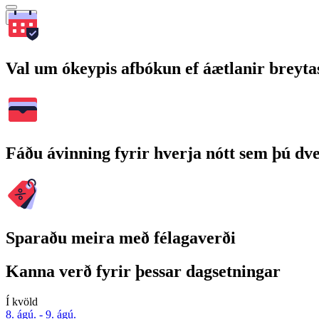
Leita
Val um ókeypis afbókun ef áætlanir breyta
Fáðu ávinning fyrir hverja nótt sem þú dv
Sparaðu meira með félagaverði
Kanna verð fyrir þessar dagsetningar
Í kvöld
8. ágú. - 9. ágú.