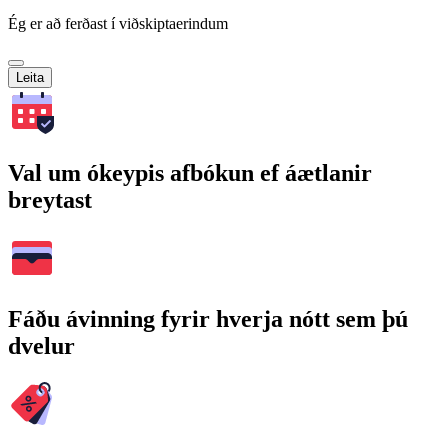
Ég er að ferðast í viðskiptaerindum
Leita
Val um ókeypis afbókun ef áætlanir
breytast
Fáðu ávinning fyrir hverja nótt sem þú
dvelur