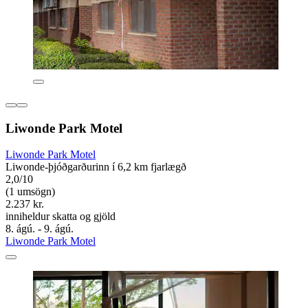
Liwonde Park Motel
Liwonde Park Motel
Liwonde-þjóðgarðurinn í 6,2 km fjarlægð
2,0/10
(1 umsögn)
2.237 kr.
inniheldur skatta og gjöld
8. ágú. - 9. ágú.
Liwonde Park Motel