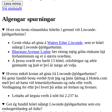
Lesa minna
Sjá gististaði
Algengar spurningar
Hver eru bestu rómantísku hótelin í grennd við Liwonde-
þjóðgarðurinn?
Gestir elska að gista á
Waters Edge Liwonde
, sem er hótel
nálægt Liwonde-þjóðgarðurinn.
Bluegum Avenue Lodge
fær einnig mjög góða einkunn hjá
ferðamönnum og er á stærra svæðinu.
Á þessu svæði eru bæði 13 hótel, orlofsleigur og aðrir
gististaðir og það er því úr nægu að velja.
Hversu mikið kostar að gista í/á Liwonde-þjóðgarðurinn?
Þú getur fundið besta verðið fyrir þig og þinn fjárhag á Hotels.com
með því að bæta við leitarskilyrðunum og raða eftir verði.
Verðlagning fer eftir því hvert þú ætlar að ferðast og hvenær.
Leitaðu að lægsta verði á nótt frá 2.237 kr.
Get ég fundið hótel nálægt Liwonde-þjóðgarðurinn sem eru
endurgreiðanleg að fullu?