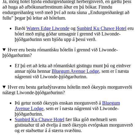
Já, mörg hótel bjóða endurgreiðanlegt herbergisverð, en gættu þess
að huga að afbókunarfrestinum áður en þú bókar. Finndu
endurgreiðanleg verð með því að nota síuna „Endurgreiðanlegt að
fullu" þegar þú leitar að hótelum.
Bæði
Waters Edge Liwonde
og
Sunbird Ku Chawe Hotel
eru
hótel með mjög góðar umsagnir í grennd við Liwonde-
þjóðgarðurinn sem bjóða upp á þessi verð.
Hver eru bestu rómantísku hótelin í grennd við Liwonde-
þjóðgarðurinn?
Ef þú ert að leita að rómantískri gistingu munt þú og einhver
annar njóta hennar
Bluegum Avenue Lodge
, sem er í næsta
nágrenni við Liwonde-þjóðgarðurinn.
Hver eru bestu gæludýravænu hótelin með ókeypis morgunverði
nálægt Liwonde-þjóðgarðurinn?
Þú getur notið ókeypis enskan morgunverð á
Bluegum
Avenue Lodge
, sem er í næsta nágrenni við Liwonde-
þjóðgarðurinn.
Sunbird Ku Chawe Hotel
fær líka góð meðmæli sem
gististaður til að dvelja á með ókeypis evrópskan morgunverð
og er staðsettur á á stærra svæðinu.