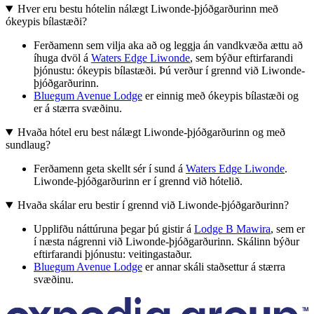
Hver eru bestu hótelin nálægt Liwonde-þjóðgarðurinn með
ókeypis bílastæði?
Ferðamenn sem vilja aka að og leggja án vandkvæða ættu að
íhuga dvöl á
Waters Edge Liwonde
, sem býður eftirfarandi
þjónustu: ókeypis bílastæði. Þú verður í grennd við Liwonde-
þjóðgarðurinn.
Bluegum Avenue Lodge
er einnig með ókeypis bílastæði og
er á stærra svæðinu.
Hvaða hótel eru best nálægt Liwonde-þjóðgarðurinn og með
sundlaug?
Ferðamenn geta skellt sér í sund á
Waters Edge Liwonde
.
Liwonde-þjóðgarðurinn er í grennd við hótelið.
Hvaða skálar eru bestir í grennd við Liwonde-þjóðgarðurinn?
Upplifðu náttúruna þegar þú gistir á
Lodge B Mawira
, sem er
í næsta nágrenni við Liwonde-þjóðgarðurinn. Skálinn býður
eftirfarandi þjónustu: veitingastaður.
Bluegum Avenue Lodge
er annar skáli staðsettur á stærra
svæðinu.