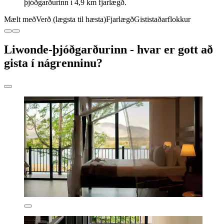
þjóðgarðurinn í 4,9 km fjarlægð.
Mælt með
Verð (lægsta til hæsta)
Fjarlægð
Gististaðarflokkur
Liwonde-þjóðgarðurinn - hvar er gott að
gista í nágrenninu?