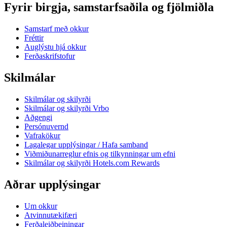
Fyrir birgja, samstarfsaðila og fjölmiðla
Samstarf með okkur
Fréttir
Auglýstu hjá okkur
Ferðaskrifstofur
Skilmálar
Skilmálar og skilyrði
Skilmálar og skilyrði Vrbo
Aðgengi
Persónuvernd
Vafrakökur
Lagalegar upplýsingar / Hafa samband
Viðmiðunarreglur efnis og tilkynningar um efni
Skilmálar og skilyrði Hotels.com Rewards
Aðrar upplýsingar
Um okkur
Atvinnutækifæri
Ferðaleiðbeiningar