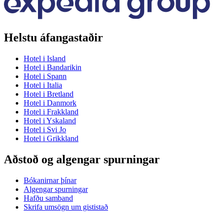
Helstu áfangastaðir
Hotel i Island
Hotel i Bandarikin
Hotel i Spann
Hotel i Italia
Hotel i Bretland
Hotel i Danmork
Hotel i Frakkland
Hotel i Yskaland
Hotel i Svi Jo
Hotel i Grikkland
Aðstoð og algengar spurningar
Bókanirnar þínar
Algengar spurningar
Hafðu samband
Skrifa umsögn um gististað