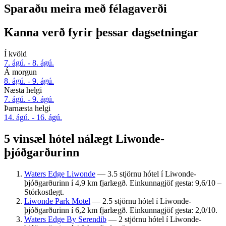
Sparaðu meira með félagaverði
Kanna verð fyrir þessar dagsetningar
Í kvöld
7. ágú. - 8. ágú.
Á morgun
8. ágú. - 9. ágú.
Næsta helgi
7. ágú. - 9. ágú.
Þarnæsta helgi
14. ágú. - 16. ágú.
5 vinsæl hótel nálægt Liwonde-
þjóðgarðurinn
Waters Edge Liwonde
— 3.5 stjörnu hótel í Liwonde-
þjóðgarðurinn í 4,9 km fjarlægð. Einkunnagjöf gesta: 9,6/10 –
Stórkostlegt.
Liwonde Park Motel
— 2.5 stjörnu hótel í Liwonde-
þjóðgarðurinn í 6,2 km fjarlægð. Einkunnagjöf gesta: 2,0/10.
Waters Edge By Serendib
— 2 stjörnu hótel í Liwonde-