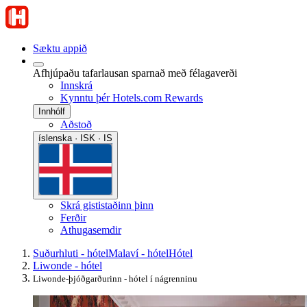
Sæktu appið
Afhjúpaðu tafarlausan sparnað með félagaverði
Innskrá
Kynntu þér Hotels.com Rewards
Innhólf
Aðstoð
íslenska · ISK · IS
Skrá gististaðinn þinn
Ferðir
Athugasemdir
Suðurhluti - hótel
Malaví - hótel
Hótel
Liwonde - hótel
Liwonde-þjóðgarðurinn - hótel í nágrenninu