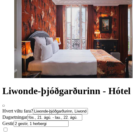
Liwonde-þjóðgarðurinn - Hótel
Hvert viltu fara?
Dagsetningar
Gestir