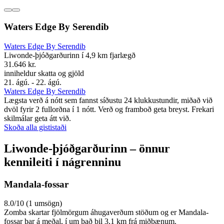
Waters Edge By Serendib
Waters Edge By Serendib
Liwonde-þjóðgarðurinn í 4,9 km fjarlægð
31.646 kr.
inniheldur skatta og gjöld
21. ágú. - 22. ágú.
Waters Edge By Serendib
Lægsta verð á nótt sem fannst síðustu 24 klukkustundir, miðað við
dvöl fyrir 2 fullorðna í 1 nótt. Verð og framboð geta breyst. Frekari
skilmálar geta átt við.
Skoða alla gististaði
Liwonde-þjóðgarðurinn – önnur
kennileiti í nágrenninu
Mandala-fossar
8.0/10 (1 umsögn)
Zomba skartar fjölmörgum áhugaverðum stöðum og er Mandala-
fossar þar á meðal, í um það bil 3,1 km frá miðbænum.