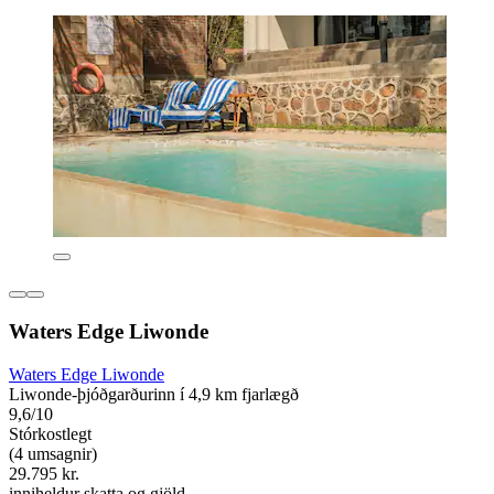
Waters Edge Liwonde
Waters Edge Liwonde
Liwonde-þjóðgarðurinn í 4,9 km fjarlægð
9,6/10
Stórkostlegt
(4 umsagnir)
29.795 kr.
inniheldur skatta og gjöld