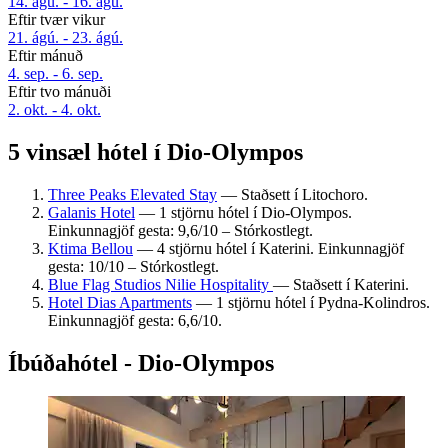
14. ágú. - 16. ágú.
Eftir tvær vikur
21. ágú. - 23. ágú.
Eftir mánuð
4. sep. - 6. sep.
Eftir tvo mánuði
2. okt. - 4. okt.
5 vinsæl hótel í Dio-Olympos
Three Peaks Elevated Stay
— Staðsett í Litochoro.
Galanis Hotel
— 1 stjörnu hótel í Dio-Olympos.
Einkunnagjöf gesta: 9,6/10 – Stórkostlegt.
Ktima Bellou
— 4 stjörnu hótel í Katerini. Einkunnagjöf
gesta: 10/10 – Stórkostlegt.
Blue Flag Studios Nilie Hospitality
— Staðsett í Katerini.
Hotel Dias Apartments
— 1 stjörnu hótel í Pydna-Kolindros.
Einkunnagjöf gesta: 6,6/10.
Íbúðahótel - Dio-Olympos