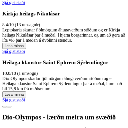
Sjá gististaði
Kirkja heilags Nikulásar
8.4/10 (13 umsagnir)
Leptokaria skartar fjölmörgum áhugaverðum stöðum og er Kirkja
heilags Nikulásar þar á meðal, í hjarta borgarinnar, og um að gera að
líta við þar á meðan á dvölinni stendur.
Lesa minna
Sjá gististaði
Heilaga klaustur Saint Ephrem Sýrlendingur
10.0/10 (1 umsögn)
Dio-Olympos skartar fjölmörgum áhugaverðum stöðum og er
Heilaga klaustur Saint Ephrem Sýrlendingur þar á meðal, í um það
bil 15,8 km frá miðbænum.
Lesa minna
Sjá gististaði
Dio-Olympos - lærðu meira um svæðið