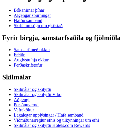
Bókanirnar þínar
Algengar spurningar
Hafðu samband
Skrifa umsögn um gististað
Fyrir birgja, samstarfsaðila og fjölmiðla
Samstarf með okkur
Fréttir
Auglýstu hjá okkur
Ferðaskrifstofur
Skilmálar
Skilmálar og skilyrði
Skilmálar og skilyrði Vrbo
Aðgengi
Persónuvernd
Vafrakökur
Lagalegar upplýsingar / Hafa samband
Viðmiðunarreglur efnis og tilkynningar um efni
Skilmálar og skilyrði Hotels.com Rewards