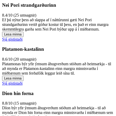
Nei Pori strandgarðurinn
8.4/10 (25 umsagnir)
Ef þú nýtur þess að slappa af í náttúrunni gæti Nei Pori
strandgarðurinn verið góður kostur til þess, en það er einn margra
skemmtilegra garða sem Nei Pori býður upp á í miðbænum.
Lesa minna
Sjá gististaði
Platamon-kastalinn
8.6/10 (20 umsagnir)
Platamonas býr yfir ýmsum áhugverðum stöðum að heimsækja - til
að mynda er Platamon-kastalinn einn margra minnisvarða í
miðbænum sem ferðafólk leggur leið sína til.
Lesa minna
Sjá gististaði
Dion hin forna
8.8/10 (15 umsagnir)
Díon býr yfir ýmsum áhugverðum stöðum að heimsækja - til að
mynda er Dion hin forna einn margra minnisvarða í miðbænum sem