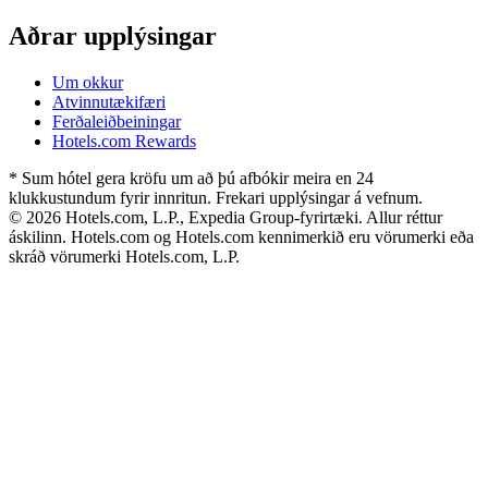
Aðrar upplýsingar
Um okkur
Atvinnutækifæri
Ferðaleiðbeiningar
Hotels.com Rewards
* Sum hótel gera kröfu um að þú afbókir meira en 24
klukkustundum fyrir innritun. Frekari upplýsingar á vefnum.
© 2026 Hotels.com, L.P., Expedia Group-fyrirtæki. Allur réttur
áskilinn. Hotels.com og Hotels.com kennimerkið eru vörumerki eða
skráð vörumerki Hotels.com, L.P.