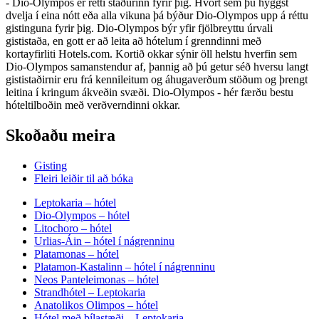
- Dio-Olympos er rétti staðurinn fyrir þig. Hvort sem þú hyggst
dvelja í eina nótt eða alla vikuna þá býður Dio-Olympos upp á réttu
gistinguna fyrir þig. Dio-Olympos býr yfir fjölbreyttu úrvali
gististaða, en gott er að leita að hótelum í grenndinni með
kortayfirliti Hotels.com. Kortið okkar sýnir öll helstu hverfin sem
Dio-Olympos samanstendur af, þannig að þú getur séð hversu langt
gististaðirnir eru frá kennileitum og áhugaverðum stöðum og þrengt
leitina í kringum ákveðin svæði. Dio-Olympos - hér færðu bestu
hóteltilboðin með verðverndinni okkar.
Skoðaðu meira
Gisting
Fleiri leiðir til að bóka
Leptokaria – hótel
Dio-Olympos – hótel
Litochoro – hótel
Urlias-Áin – hótel í nágrenninu
Platamonas – hótel
Platamon-Kastalinn – hótel í nágrenninu
Neos Panteleimonas – hótel
Strandhótel – Leptokaria
Anatolikos Olimpos – hótel
Hótel með bílastæði – Leptokaria