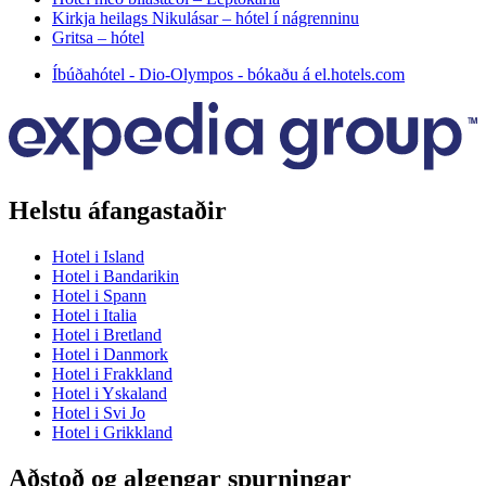
Kirkja heilags Nikulásar – hótel í nágrenninu
Gritsa – hótel
Íbúðahótel - Dio-Olympos - bókaðu á el.hotels.com
Helstu áfangastaðir
Hotel i Island
Hotel i Bandarikin
Hotel i Spann
Hotel i Italia
Hotel i Bretland
Hotel i Danmork
Hotel i Frakkland
Hotel i Yskaland
Hotel i Svi Jo
Hotel i Grikkland
Aðstoð og algengar spurningar