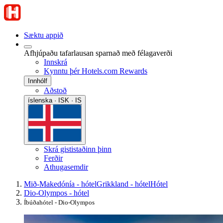
Sæktu appið
Afhjúpaðu tafarlausan sparnað með félagaverði
Innskrá
Kynntu þér Hotels.com Rewards
Innhólf
Aðstoð
íslenska · ISK · IS
Skrá gististaðinn þinn
Ferðir
Athugasemdir
Mið-Makedónía - hótel
Grikkland - hótel
Hótel
Dio-Olympos - hótel
Íbúðahótel - Dio-Olympos