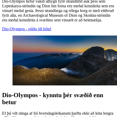
Dio-Olympos hefur vakið athygli fyrir strandlífið auk þess sem
Leptokarya-ströndin og Dion hin forna eru meðal kennileita sem eru
vinsæl meðal gesta. Þessi strandlæga og rólega borg er með eitthvað
fyrir alla, en Archaeological Museum of Dion og Skotina-ströndin
eru meðal kennileita á svæðinu sem vinsælt er að heimsækja.
Dio-Olympos - sjáðu öll hótel
Dio-Olympos - kynntu þér svæðið enn
betur
Ef þú vilt stinga af frá hversdagsleikanum þarftu ekki að leita lengra