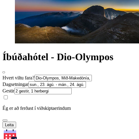
Íbúðahótel - Dio-Olympos
Hvert viltu fara?
Dagsetningar
Gestir
Ég er að ferðast í viðskiptaerindum
Leita