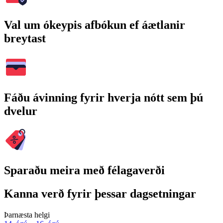
Val um ókeypis afbókun ef áætlanir
breytast
Fáðu ávinning fyrir hverja nótt sem þú
dvelur
Sparaðu meira með félagaverði
Kanna verð fyrir þessar dagsetningar
Þarnæsta helgi