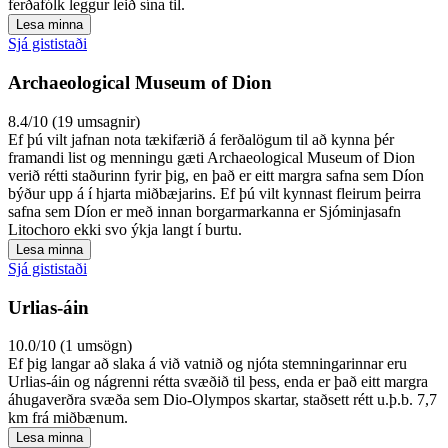
ferðafólk leggur leið sína til.
Lesa minna
Sjá gististaði
Archaeological Museum of Dion
8.4/10 (19 umsagnir)
Ef þú vilt jafnan nota tækifærið á ferðalögum til að kynna þér
framandi list og menningu gæti Archaeological Museum of Dion
verið rétti staðurinn fyrir þig, en það er eitt margra safna sem Díon
býður upp á í hjarta miðbæjarins. Ef þú vilt kynnast fleirum þeirra
safna sem Díon er með innan borgarmarkanna er Sjóminjasafn
Litochoro ekki svo ýkja langt í burtu.
Lesa minna
Sjá gististaði
Urlias-áin
10.0/10 (1 umsögn)
Ef þig langar að slaka á við vatnið og njóta stemningarinnar eru
Urlias-áin og nágrenni rétta svæðið til þess, enda er það eitt margra
áhugaverðra svæða sem Dio-Olympos skartar, staðsett rétt u.þ.b. 7,7
km frá miðbænum.
Lesa minna