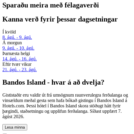
Sparaðu meira með félagaverði
Kanna verð fyrir þessar dagsetningar
Í kvöld
8. ágú. - 9. ágú.
Á morgun
9. ágú. - 10. ágú.
Þarnæsta helgi
14. ágú. - 16. ágú.
Eftir tvær vikur
21. ágú. - 23. ágú.
Bandos Island - hvar á að dvelja?
Gististaðir eru valdir út frá umsögnum raunverulegra ferðalanga og
vinsældum meðal gesta sem hafa bókað gistingu í Bandos Island á
Hotels.com. Þessi hótel í Bandos Island skora stöðugt hátt fyrir
þægindi, staðsetningu og upplifun ferðalanga. Síðast uppfært
7.
ágúst 2026
.
Lesa minna