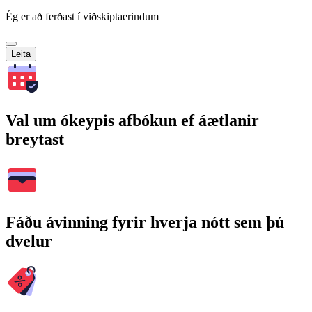
Ég er að ferðast í viðskiptaerindum
Leita
Val um ókeypis afbókun ef áætlanir
breytast
Fáðu ávinning fyrir hverja nótt sem þú
dvelur