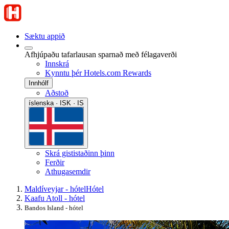
Sæktu appið
Afhjúpaðu tafarlausan sparnað með félagaverði
Innskrá
Kynntu þér Hotels.com Rewards
Innhólf
Aðstoð
íslenska · ISK · IS
Skrá gististaðinn þinn
Ferðir
Athugasemdir
Maldíveyjar - hótel
Hótel
Kaafu Atoll - hótel
Bandos Island - hótel