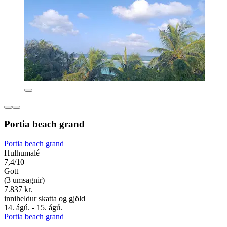
Portia beach grand
Portia beach grand
Hulhumalé
7,4/10
Gott
(3 umsagnir)
7.837 kr.
inniheldur skatta og gjöld
14. ágú. - 15. ágú.
Portia beach grand