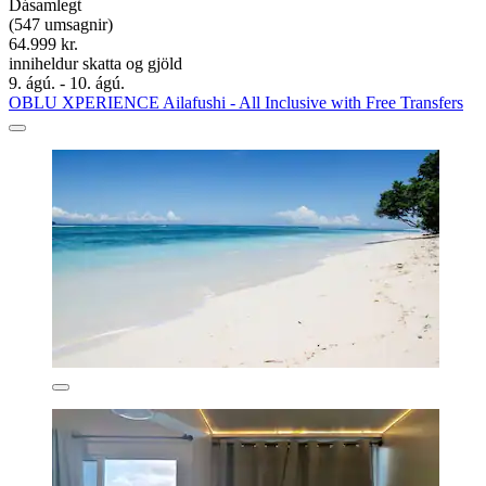
Dásamlegt
(547 umsagnir)
64.999 kr.
inniheldur skatta og gjöld
9. ágú. - 10. ágú.
OBLU XPERIENCE Ailafushi - All Inclusive with Free Transfers