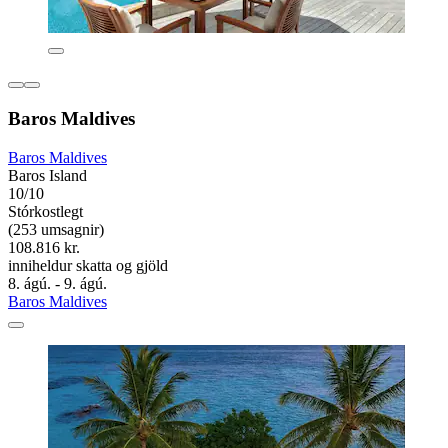
Baros Maldives
Baros Maldives
Baros Island
10/10
Stórkostlegt
(253 umsagnir)
108.816 kr.
inniheldur skatta og gjöld
8. ágú. - 9. ágú.
Baros Maldives