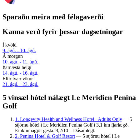
Sparaðu meira með félagaverði
Kanna verð fyrir þessar dagsetningar
Í kvöld
9. ágú. - 10. ágú.
Á morgun
10. ágú. - 11. ágú.
Þarnæsta helgi
14. ágú. - 16. ágú.
Eftir tvær vikur
21. ágú. - 23. ágú.
5 vinsæl hótel nálægt Le Meridien Penina
Golf
1. Longevity Health and Wellness Hotel - Adults Only
— 5
stjörnu hótel í Le Meridien Penina Golf í 3,1 km fjarlægð.
Einkunnagjöf gesta: 9,2/10 – Dásamlegt.
2. Penina Hotel & Golf Resort
— 5 stjörnu hótel í Le