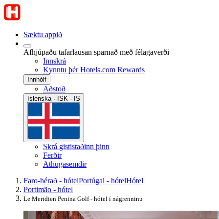
Sæktu appið
Afhjúpaðu tafarlausan sparnað með félagaverði
Innskrá
Kynntu þér Hotels.com Rewards
Innhólf
Aðstoð
íslenska · ISK · IS
Skrá gististaðinn þinn
Ferðir
Athugasemdir
Faro-hérað - hótel
Portúgal - hótel
Hótel
Portimão - hótel
Le Meridien Penina Golf - hótel í nágrenninu