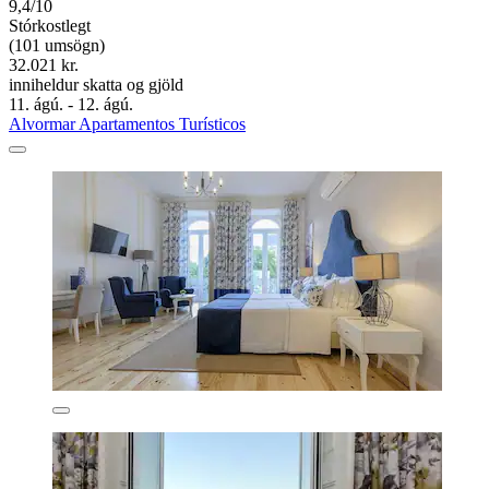
9,4/10
Stórkostlegt
(101 umsögn)
32.021 kr.
inniheldur skatta og gjöld
11. ágú. - 12. ágú.
Alvormar Apartamentos Turísticos