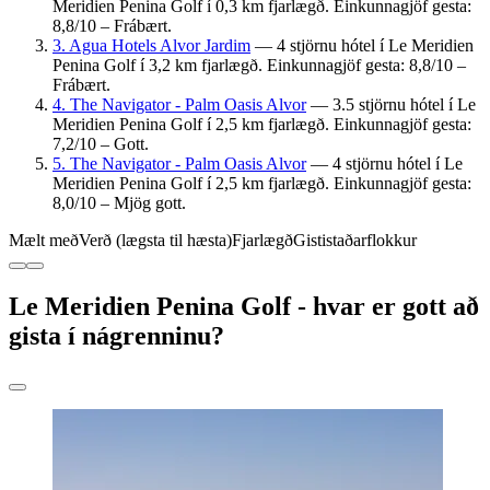
Meridien Penina Golf í 0,3 km fjarlægð. Einkunnagjöf gesta:
8,8/10 – Frábært.
3. Agua Hotels Alvor Jardim
— 4 stjörnu hótel í Le Meridien
Penina Golf í 3,2 km fjarlægð. Einkunnagjöf gesta: 8,8/10 –
Frábært.
4. The Navigator - Palm Oasis Alvor
— 3.5 stjörnu hótel í Le
Meridien Penina Golf í 2,5 km fjarlægð. Einkunnagjöf gesta:
7,2/10 – Gott.
5. The Navigator - Palm Oasis Alvor
— 4 stjörnu hótel í Le
Meridien Penina Golf í 2,5 km fjarlægð. Einkunnagjöf gesta:
8,0/10 – Mjög gott.
Mælt með
Verð (lægsta til hæsta)
Fjarlægð
Gististaðarflokkur
Le Meridien Penina Golf - hvar er gott að
gista í nágrenninu?