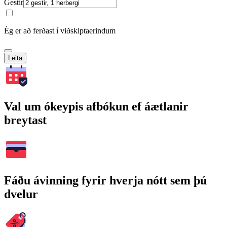
Gestir
Ég er að ferðast í viðskiptaerindum
Leita
Val um ókeypis afbókun ef áætlanir
breytast
Fáðu ávinning fyrir hverja nótt sem þú
dvelur