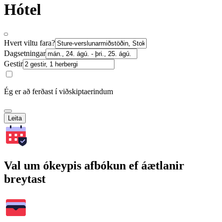
Hótel
Hvert viltu fara?
Dagsetningar
Gestir
Ég er að ferðast í viðskiptaerindum
Leita
Val um ókeypis afbókun ef áætlanir
breytast