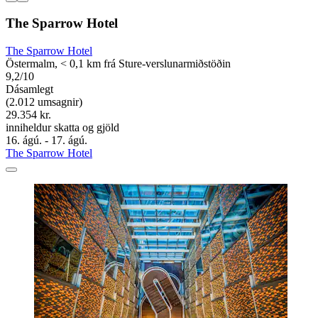
The Sparrow Hotel
The Sparrow Hotel
Östermalm, < 0,1 km frá Sture-verslunarmiðstöðin
9,2/10
Dásamlegt
(2.012 umsagnir)
29.354 kr.
inniheldur skatta og gjöld
16. ágú. - 17. ágú.
The Sparrow Hotel