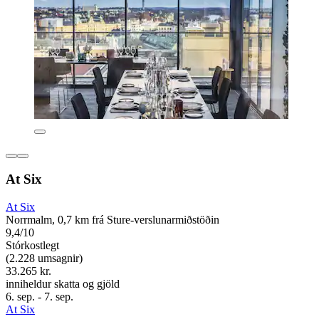
At Six
At Six
Norrmalm, 0,7 km frá Sture-verslunarmiðstöðin
9,4/10
Stórkostlegt
(2.228 umsagnir)
33.265 kr.
inniheldur skatta og gjöld
6. sep. - 7. sep.
At Six