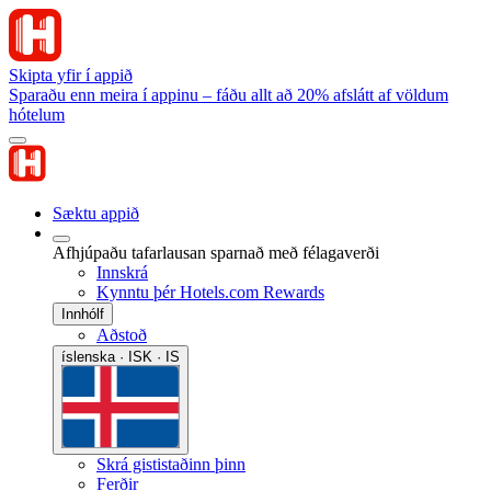
Skipta yfir í appið
Sparaðu enn meira í appinu – fáðu allt að 20% afslátt af völdum
hótelum
Sæktu appið
Afhjúpaðu tafarlausan sparnað með félagaverði
Innskrá
Kynntu þér Hotels.com Rewards
Innhólf
Aðstoð
íslenska · ISK · IS
Skrá gististaðinn þinn
Ferðir