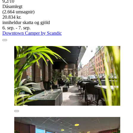
9,2/10
Dásamlegt
(2.664 umsagnir)
20.834 kr.
inniheldur skatta og gjöld
6. sep. - 7. sep.
Downtown Camper by Scandic