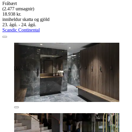
Frábært
(2.477 umsagnir)
18.938 kr.
inniheldur skatta og gjöld
23. ágú. - 24. ágú.
Scandic Continental