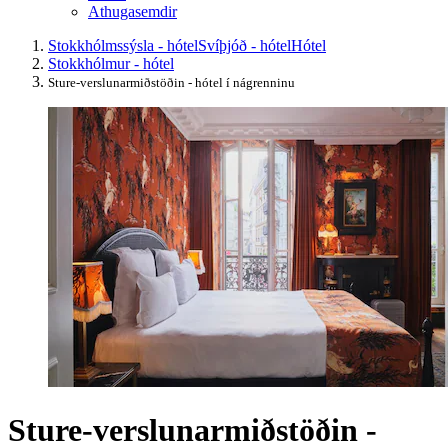
Athugasemdir
Stokkhólmssýsla - hótel
Svíþjóð - hótel
Hótel
Stokkhólmur - hótel
Sture-verslunarmiðstöðin - hótel í nágrenninu
Sture-verslunarmiðstöðin -