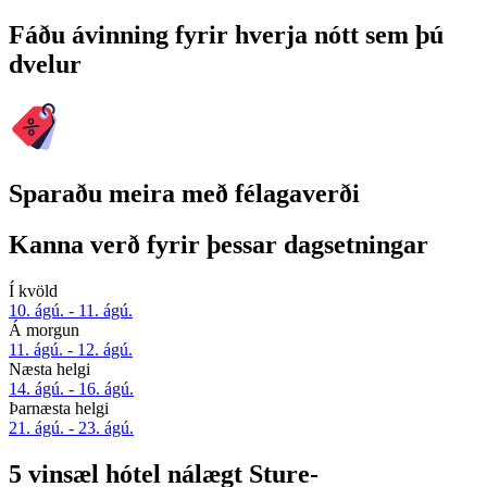
Fáðu ávinning fyrir hverja nótt sem þú
dvelur
Sparaðu meira með félagaverði
Kanna verð fyrir þessar dagsetningar
Í kvöld
10. ágú. - 11. ágú.
Á morgun
11. ágú. - 12. ágú.
Næsta helgi
14. ágú. - 16. ágú.
Þarnæsta helgi
21. ágú. - 23. ágú.
5 vinsæl hótel nálægt Sture-