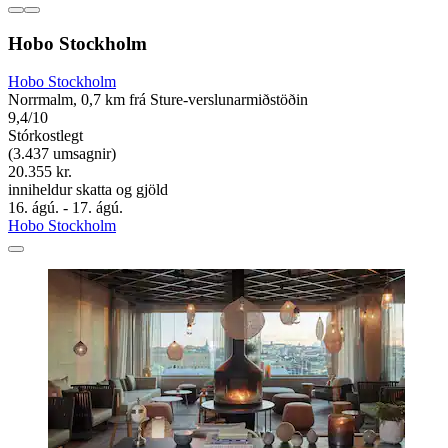
Hobo Stockholm
Hobo Stockholm
Norrmalm, 0,7 km frá Sture-verslunarmiðstöðin
9,4/10
Stórkostlegt
(3.437 umsagnir)
20.355 kr.
inniheldur skatta og gjöld
16. ágú. - 17. ágú.
Hobo Stockholm