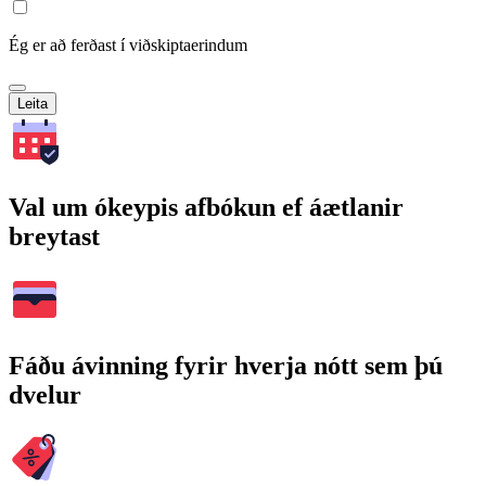
Ég er að ferðast í viðskiptaerindum
Leita
Val um ókeypis afbókun ef áætlanir
breytast
Fáðu ávinning fyrir hverja nótt sem þú
dvelur