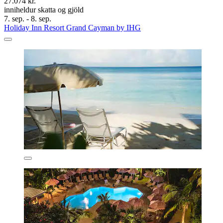
27.074 kr.
inniheldur skatta og gjöld
7. sep. - 8. sep.
Holiday Inn Resort Grand Cayman by IHG