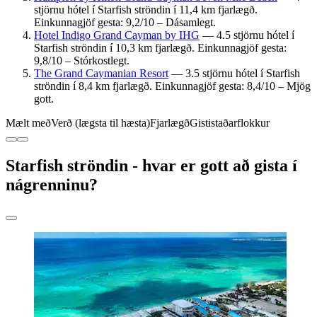
stjörnu hótel í Starfish ströndin í 11,4 km fjarlægð.
Einkunnagjöf gesta: 9,2/10 – Dásamlegt.
Hotel Indigo Grand Cayman by IHG
— 4.5 stjörnu hótel í
Starfish ströndin í 10,3 km fjarlægð. Einkunnagjöf gesta:
9,8/10 – Stórkostlegt.
The Grand Caymanian Resort
— 3.5 stjörnu hótel í Starfish
ströndin í 8,4 km fjarlægð. Einkunnagjöf gesta: 8,4/10 – Mjög
gott.
Mælt með
Verð (lægsta til hæsta)
Fjarlægð
Gististaðarflokkur
Starfish ströndin - hvar er gott að gista í
nágrenninu?