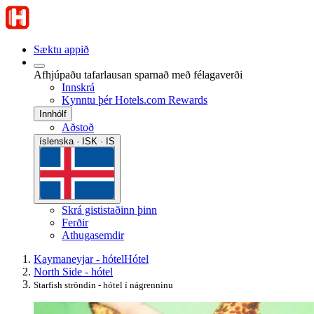
Sæktu appið
Afhjúpaðu tafarlausan sparnað með félagaverði
Innskrá
Kynntu þér Hotels.com Rewards
Innhólf
Aðstoð
íslenska · ISK · IS
Skrá gististaðinn þinn
Ferðir
Athugasemdir
Kaymaneyjar - hótel
Hótel
North Side - hótel
Starfish ströndin - hótel í nágrenninu