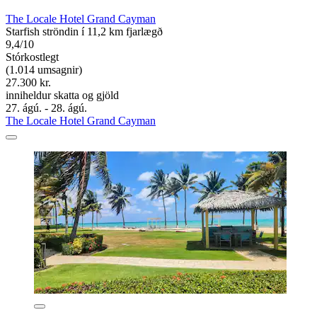
The Locale Hotel Grand Cayman
Starfish ströndin í 11,2 km fjarlægð
9,4/10
Stórkostlegt
(1.014 umsagnir)
27.300 kr.
inniheldur skatta og gjöld
27. ágú. - 28. ágú.
The Locale Hotel Grand Cayman