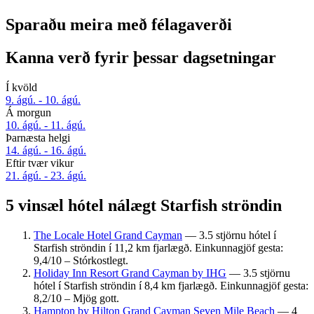
Sparaðu meira með félagaverði
Kanna verð fyrir þessar dagsetningar
Í kvöld
9. ágú. - 10. ágú.
Á morgun
10. ágú. - 11. ágú.
Þarnæsta helgi
14. ágú. - 16. ágú.
Eftir tvær vikur
21. ágú. - 23. ágú.
5 vinsæl hótel nálægt Starfish ströndin
The Locale Hotel Grand Cayman
— 3.5 stjörnu hótel í
Starfish ströndin í 11,2 km fjarlægð. Einkunnagjöf gesta:
9,4/10 – Stórkostlegt.
Holiday Inn Resort Grand Cayman by IHG
— 3.5 stjörnu
hótel í Starfish ströndin í 8,4 km fjarlægð. Einkunnagjöf gesta:
8,2/10 – Mjög gott.
Hampton by Hilton Grand Cayman Seven Mile Beach
— 4