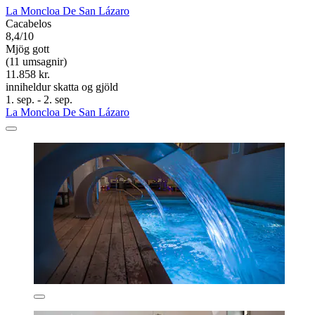
La Moncloa De San Lázaro
Cacabelos
8,4/10
Mjög gott
(11 umsagnir)
11.858 kr.
inniheldur skatta og gjöld
1. sep. - 2. sep.
La Moncloa De San Lázaro