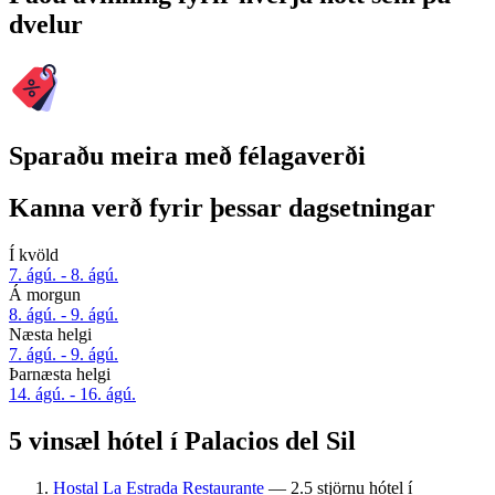
dvelur
Sparaðu meira með félagaverði
Kanna verð fyrir þessar dagsetningar
Í kvöld
7. ágú. - 8. ágú.
Á morgun
8. ágú. - 9. ágú.
Næsta helgi
7. ágú. - 9. ágú.
Þarnæsta helgi
14. ágú. - 16. ágú.
5 vinsæl hótel í Palacios del Sil
Hostal La Estrada Restaurante
— 2.5 stjörnu hótel í