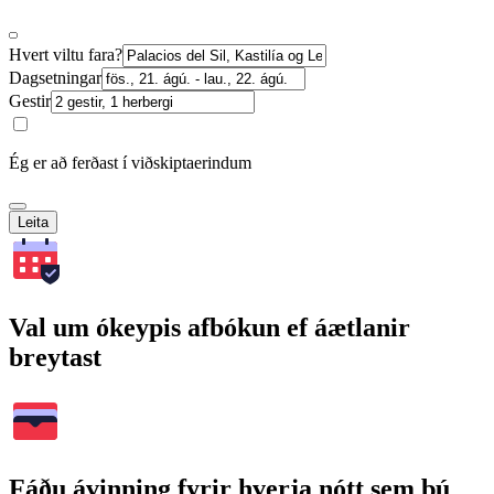
Hvert viltu fara?
Dagsetningar
Gestir
Ég er að ferðast í viðskiptaerindum
Leita
Val um ókeypis afbókun ef áætlanir
breytast
Fáðu ávinning fyrir hverja nótt sem þú