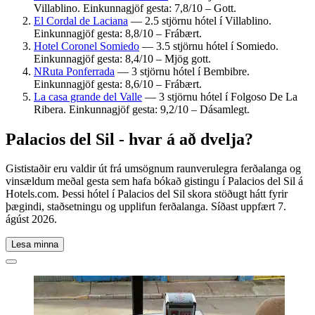
Villablino. Einkunnagjöf gesta: 7,8/10 – Gott.
El Cordal de Laciana
— 2.5 stjörnu hótel í Villablino.
Einkunnagjöf gesta: 8,8/10 – Frábært.
Hotel Coronel Somiedo
— 3.5 stjörnu hótel í Somiedo.
Einkunnagjöf gesta: 8,4/10 – Mjög gott.
NRuta Ponferrada
— 3 stjörnu hótel í Bembibre.
Einkunnagjöf gesta: 8,6/10 – Frábært.
La casa grande del Valle
— 3 stjörnu hótel í Folgoso De La
Ribera. Einkunnagjöf gesta: 9,2/10 – Dásamlegt.
Palacios del Sil - hvar á að dvelja?
Gististaðir eru valdir út frá umsögnum raunverulegra ferðalanga og
vinsældum meðal gesta sem hafa bókað gistingu í Palacios del Sil á
Hotels.com. Þessi hótel í Palacios del Sil skora stöðugt hátt fyrir
þægindi, staðsetningu og upplifun ferðalanga. Síðast uppfært
7.
ágúst 2026
.
Lesa minna