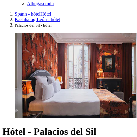
Athugasemdir
Spánn - hótel
Hótel
Kastilía og León - hótel
Palacios del Sil - hótel
Hótel - Palacios del Sil