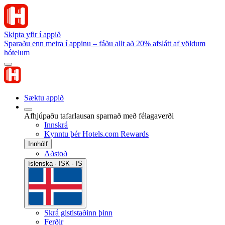
Skipta yfir í appið
Sparaðu enn meira í appinu – fáðu allt að 20% afslátt af völdum
hótelum
Sæktu appið
Afhjúpaðu tafarlausan sparnað með félagaverði
Innskrá
Kynntu þér Hotels.com Rewards
Innhólf
Aðstoð
íslenska · ISK · IS
Skrá gististaðinn þinn
Ferðir