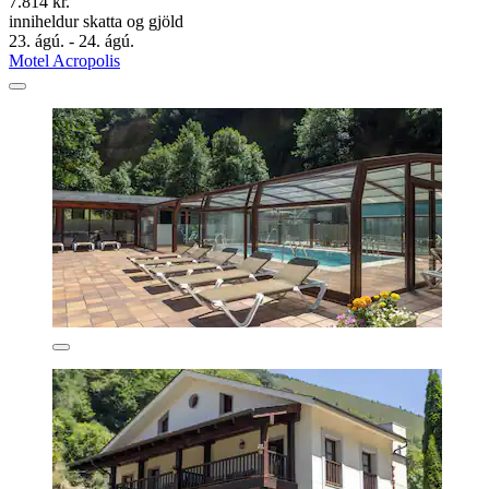
7.814 kr.
inniheldur skatta og gjöld
23. ágú. - 24. ágú.
Motel Acropolis