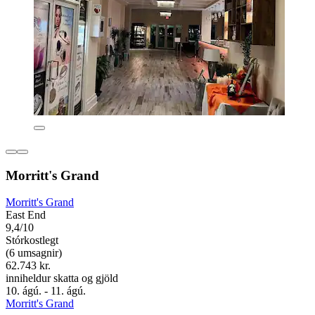
Morritt's Grand
Morritt's Grand
East End
9,4/10
Stórkostlegt
(6 umsagnir)
62.743 kr.
inniheldur skatta og gjöld
10. ágú. - 11. ágú.
Morritt's Grand