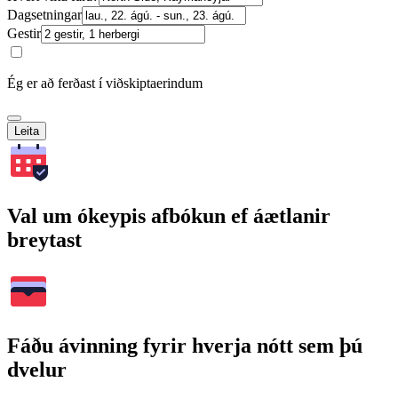
Dagsetningar
Gestir
Ég er að ferðast í viðskiptaerindum
Leita
Val um ókeypis afbókun ef áætlanir
breytast
Fáðu ávinning fyrir hverja nótt sem þú
dvelur