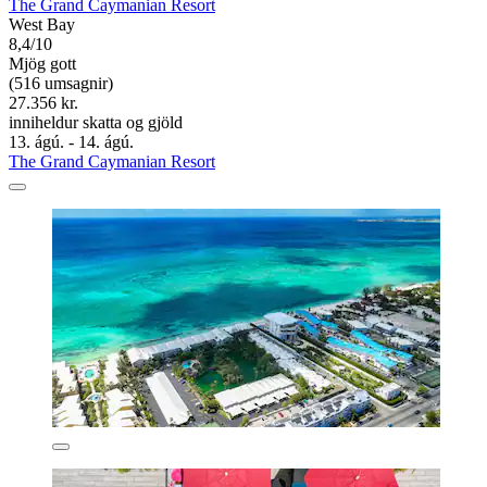
The Grand Caymanian Resort
West Bay
8,4/10
Mjög gott
(516 umsagnir)
27.356 kr.
inniheldur skatta og gjöld
13. ágú. - 14. ágú.
The Grand Caymanian Resort