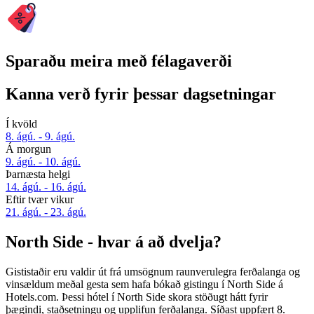
Sparaðu meira með félagaverði
Kanna verð fyrir þessar dagsetningar
Í kvöld
8. ágú. - 9. ágú.
Á morgun
9. ágú. - 10. ágú.
Þarnæsta helgi
14. ágú. - 16. ágú.
Eftir tvær vikur
21. ágú. - 23. ágú.
North Side - hvar á að dvelja?
Gististaðir eru valdir út frá umsögnum raunverulegra ferðalanga og
vinsældum meðal gesta sem hafa bókað gistingu í North Side á
Hotels.com. Þessi hótel í North Side skora stöðugt hátt fyrir
þægindi, staðsetningu og upplifun ferðalanga. Síðast uppfært
8.