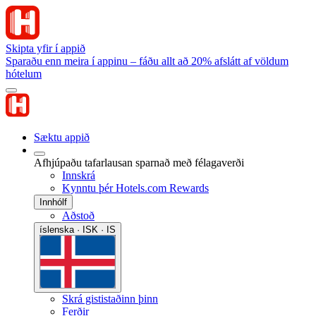
Skipta yfir í appið
Sparaðu enn meira í appinu – fáðu allt að 20% afslátt af völdum
hótelum
Sæktu appið
Afhjúpaðu tafarlausan sparnað með félagaverði
Innskrá
Kynntu þér Hotels.com Rewards
Innhólf
Aðstoð
íslenska · ISK · IS
Skrá gististaðinn þinn
Ferðir