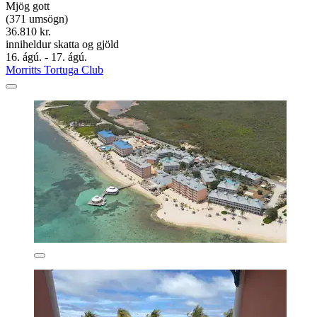
Mjög gott
(371 umsögn)
36.810 kr.
inniheldur skatta og gjöld
16. ágú. - 17. ágú.
Morritts Tortuga Club