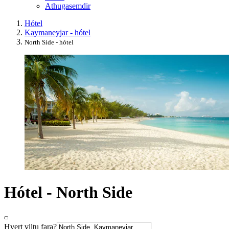
Athugasemdir
Hótel
Kaymaneyjar - hótel
North Side - hótel
Hótel - North Side
Hvert viltu fara?