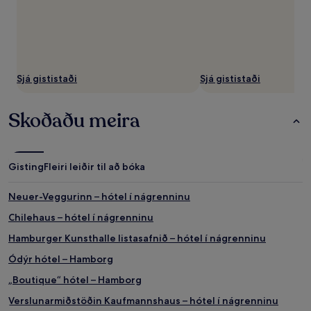
Sjá gististaði
Sjá gististaði
Skoðaðu meira
Gisting
Fleiri leiðir til að bóka
Neuer-Veggurinn – hótel í nágrenninu
Chilehaus – hótel í nágrenninu
Hamburger Kunsthalle listasafnið – hótel í nágrenninu
Ódýr hótel – Hamborg
„Boutique“ hótel – Hamborg
Verslunarmiðstöðin Kaufmannshaus – hótel í nágrenninu