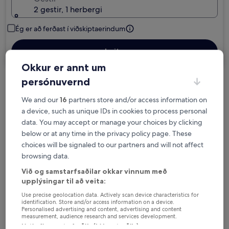
2 gestir, 1 herbergi
Ég er að ferðast í viðskiptaerindum
Leita
Okkur er annt um
persónuvernd
Val um ókeypis afbókun ef áætlanir
We and our
16
partners store and/or access information on
breytast
a device, such as unique IDs in cookies to process personal
data. You may accept or manage your choices by clicking
Fáðu ávinning fyrir hverja nótt sem þú
below or at any time in the privacy policy page. These
dvelur
choices will be signaled to our partners and will not affect
browsing data.
Sparaðu meira með félagaverði
Við og samstarfsaðilar okkar vinnum með
upplýsingar til að veita:
Use precise geolocation data. Actively scan device characteristics for
identification. Store and/or access information on a device.
Kanna verð fyrir þessar dagsetningar
Personalised advertising and content, advertising and content
measurement, audience research and services development.
Listi yfir samstarfsaðila (þjónustuaðila)