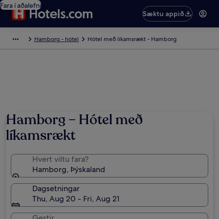
Fara í aðalefni
Sæktu appið
Hamborg - hótel
Hótel með líkamsrækt - Hamborg
Hamborg – Hótel með
líkamsrækt
Hvert viltu fara?
Hamborg, Þýskaland
Dagsetningar
Thu, Aug 20 - Fri, Aug 21
Gestir