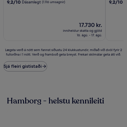
9.2
9.2
9,2/10
9,2/10
Dásamlegt
D
(1.116 umsagnir)
af
af
10,
10,
Dásamlegt,
Dásamlegt
(1.116
(1.469
Verðið
17.730 kr.
umsagnir)
umsagnir)
er
inniheldur skatta og gjöld
17.730 kr.
16. ágú. - 17. ágú.
Lægsta
Lægsta verð á nótt sem fannst síðustu 24 klukkustundir, miðað við dvöl fyrir 2
fullorðna í 1 nótt. Verð og framboð geta breyst. Frekari skilmálar geta átt við.
verð
á
nótt
Sjá fleiri gististaði
sem
fannst
síðustu
24
klukkustundir,
miðað
Hamborg - helstu kennileiti
við
dvöl
fyrir
2
fullorðna
í