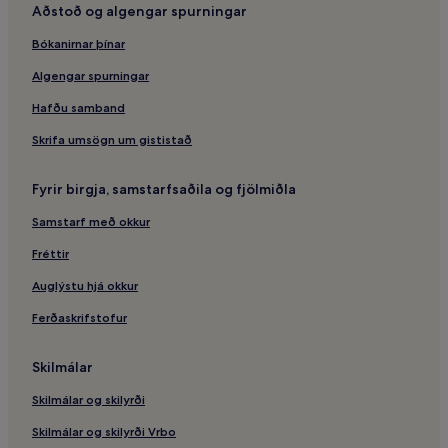
Aðstoð og algengar spurningar
Ríkisópera Hamborgar – hótel í nágrenninu
Bókanirnar þínar
Theater im Hafen – hótel í nágrenninu
Alster vötnin – hótel í nágrenninu
Algengar spurningar
Speicherstadt – hótel
Hafðu samband
Reeperbahn – hótel í nágrenninu
Skrifa umsögn um gististað
Viðskiptahótel – Hamborg
Fyrir birgja, samstarfsaðila og fjölmiðla
Verslunarmiðstöðin Wandelhalle – hótel í nágrenninu
Samstarf með okkur
Chocoversum safnið – hótel í nágrenninu
Fréttir
Gæludýravæn hótel – Bahrenfeld
Safnið Speicherstadtmuseum – hótel í nágrenninu
Auglýstu hjá okkur
Star Club minnisvarði – hótel í nágrenninu
Ferðaskrifstofur
Íbúðahótel – Hamborg
Skilmálar
Saint Pauli – hótel
Skilmálar og skilyrði
Hótel með bílastæði – Hamborg
Skilmálar og skilyrði Vrbo
Schmidts Tivoli – hótel í nágrenninu