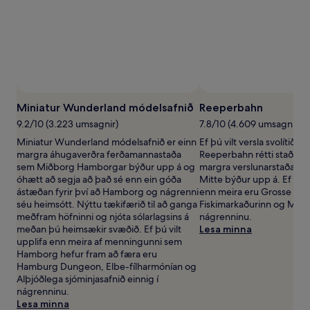
1
nótt.
Verð
og
framboð
geta
breyst.
Frekari
Miniatur Wunderland módelsafnið
Reeperbahn
skilmálar
geta
9.2/10 (3.223 umsagnir)
7.8/10 (4.609 umsagnir)
átt
Miniatur Wunderland módelsafnið er einn
Ef þú vilt versla svolítið á
við.
margra áhugaverðra ferðamannastaða
Reeperbahn rétti staðurin
sem Miðborg Hamborgar býður upp á og
margra verslunarstaða s
óhætt að segja að það sé enn ein góða
Mitte býður upp á. Ef þú vi
ástæðan fyrir því að Hamborg og nágrenni
enn meira eru Grosse Frei
séu heimsótt. Nýttu tækifærið til að ganga
Fiskimarkaðurinn og Matar
meðfram höfninni og njóta sólarlagsins á
nágrenninu.
meðan þú heimsækir svæðið. Ef þú vilt
Lesa minna
upplifa enn meira af menningunni sem
Hamborg hefur fram að færa eru
Hamburg Dungeon, Elbe-fílharmónían og
Alþjóðlega sjóminjasafnið einnig í
nágrenninu.
Lesa minna