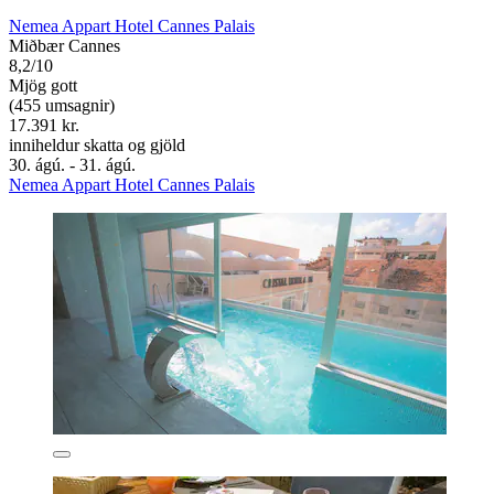
Nemea Appart Hotel Cannes Palais
Miðbær Cannes
8,2/10
Mjög gott
(455 umsagnir)
17.391 kr.
inniheldur skatta og gjöld
30. ágú. - 31. ágú.
Nemea Appart Hotel Cannes Palais