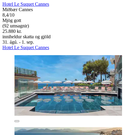
Hotel Le Suquet Cannes
Miðbær Cannes
8,4/10
Mjög gott
(92 umsagnir)
25.880 kr.
inniheldur skatta og gjöld
31. ágú. - 1. sep.
Hotel Le Suquet Cannes