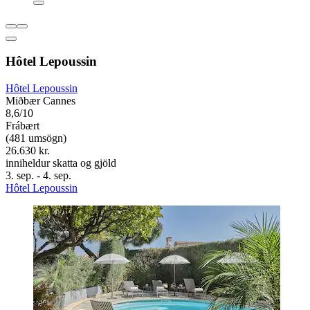
Hôtel Lepoussin
Hôtel Lepoussin
Miðbær Cannes
8,6/10
Frábært
(481 umsögn)
26.630 kr.
inniheldur skatta og gjöld
3. sep. - 4. sep.
Hôtel Lepoussin