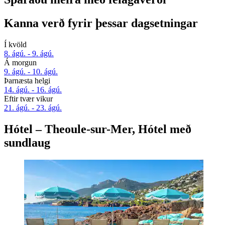
Kanna verð fyrir þessar dagsetningar
Í kvöld
8. ágú. - 9. ágú.
Á morgun
9. ágú. - 10. ágú.
Þarnæsta helgi
14. ágú. - 16. ágú.
Eftir tvær vikur
21. ágú. - 23. ágú.
Hótel – Theoule-sur-Mer, Hótel með
sundlaug