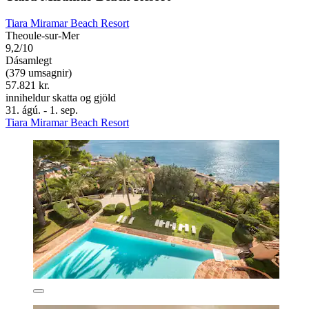
Tiara Miramar Beach Resort
Theoule-sur-Mer
9,2/10
Dásamlegt
(379 umsagnir)
57.821 kr.
inniheldur skatta og gjöld
31. ágú. - 1. sep.
Tiara Miramar Beach Resort