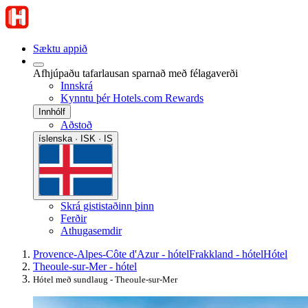
Sæktu appið
Afhjúpaðu tafarlausan sparnað með félagaverði
Innskrá
Kynntu þér Hotels.com Rewards
Innhólf
Aðstoð
íslenska · ISK · IS
Skrá gististaðinn þinn
Ferðir
Athugasemdir
Provence-Alpes-Côte d'Azur - hótel
Frakkland - hótel
Hótel
Theoule-sur-Mer - hótel
Hótel með sundlaug - Theoule-sur-Mer