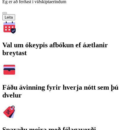
Ég er að ferðast í viðskiptaerindum
Leita
Val um ókeypis afbókun ef áætlanir
breytast
Fáðu ávinning fyrir hverja nótt sem þú
dvelur
Sparaðu meira með félagaverði