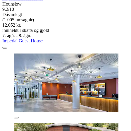
Hounslow
9,2/10
Dásamlegt
(1.005 umsagnir)
12.052 kr.
inniheldur skatta og gjöld
7. ágú. - 8. ágú.
Imperial Guest House