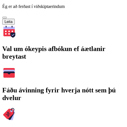
Ég er að ferðast í viðskiptaerindum
Leita
Val um ókeypis afbókun ef áætlanir
breytast
Fáðu ávinning fyrir hverja nótt sem þú
dvelur