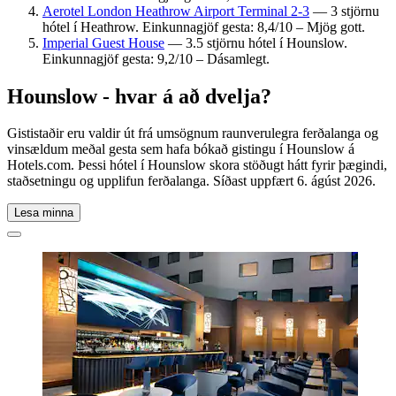
Aerotel London Heathrow Airport Terminal 2-3
— 3 stjörnu
hótel í Heathrow. Einkunnagjöf gesta: 8,4/10 – Mjög gott.
Imperial Guest House
— 3.5 stjörnu hótel í Hounslow.
Einkunnagjöf gesta: 9,2/10 – Dásamlegt.
Hounslow - hvar á að dvelja?
Gististaðir eru valdir út frá umsögnum raunverulegra ferðalanga og
vinsældum meðal gesta sem hafa bókað gistingu í Hounslow á
Hotels.com. Þessi hótel í Hounslow skora stöðugt hátt fyrir þægindi,
staðsetningu og upplifun ferðalanga. Síðast uppfært
6. ágúst 2026
.
Lesa minna