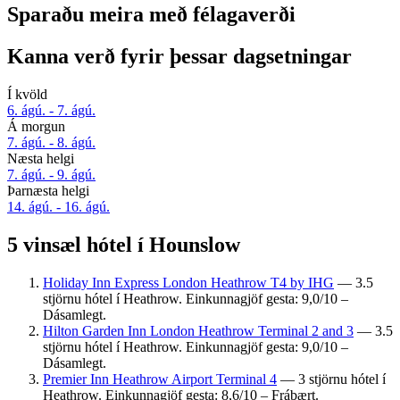
Sparaðu meira með félagaverði
Kanna verð fyrir þessar dagsetningar
Í kvöld
6. ágú. - 7. ágú.
Á morgun
7. ágú. - 8. ágú.
Næsta helgi
7. ágú. - 9. ágú.
Þarnæsta helgi
14. ágú. - 16. ágú.
5 vinsæl hótel í Hounslow
Holiday Inn Express London Heathrow T4 by IHG
— 3.5
stjörnu hótel í Heathrow. Einkunnagjöf gesta: 9,0/10 –
Dásamlegt.
Hilton Garden Inn London Heathrow Terminal 2 and 3
— 3.5
stjörnu hótel í Heathrow. Einkunnagjöf gesta: 9,0/10 –
Dásamlegt.
Premier Inn Heathrow Airport Terminal 4
— 3 stjörnu hótel í
Heathrow. Einkunnagjöf gesta: 8,6/10 – Frábært.