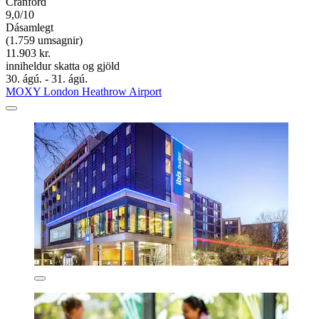
Cranford
9,0/10
Dásamlegt
(1.759 umsagnir)
11.903 kr.
inniheldur skatta og gjöld
30. ágú. - 31. ágú.
MOXY London Heathrow Airport