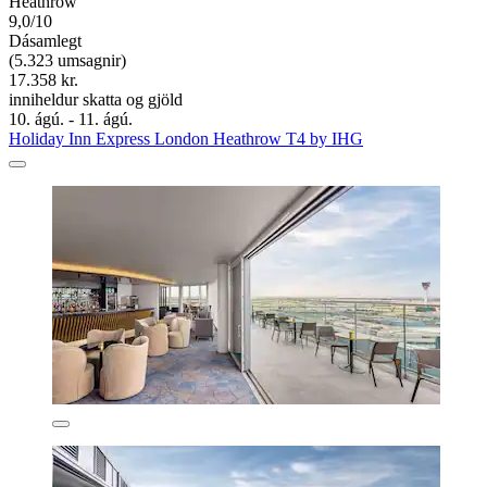
Heathrow
9,0/10
Dásamlegt
(5.323 umsagnir)
17.358 kr.
inniheldur skatta og gjöld
10. ágú. - 11. ágú.
Holiday Inn Express London Heathrow T4 by IHG