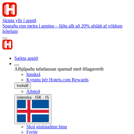
Skipta yfir í appið
Sparaðu enn meira í appinu – fáðu allt að 20% afslátt af völdum
hótelum
Sæktu appið
Afhjúpaðu tafarlausan sparnað með félagaverði
Innskrá
Kynntu þér Hotels.com Rewards
Innhólf
Aðstoð
íslenska · ISK · IS
Skrá gististaðinn þinn
Ferðir