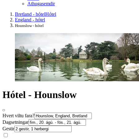
Athugasemdir
Bretland - hótel
Hótel
England - hótel
Hounslow - hótel
Hótel - Hounslow
Hvert viltu fara?
Dagsetningar
Gestir