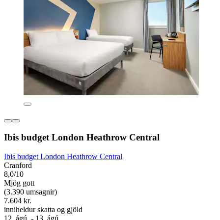
Ibis budget London Heathrow Central
Ibis budget London Heathrow Central
Cranford
8,0/10
Mjög gott
(3.390 umsagnir)
7.604 kr.
inniheldur skatta og gjöld
12. ágú. - 13. ágú.