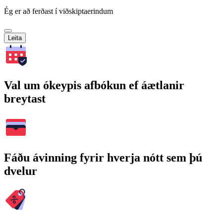
Ég er að ferðast í viðskiptaerindum
Leita
Val um ókeypis afbókun ef áætlanir
breytast
Fáðu ávinning fyrir hverja nótt sem þú
dvelur