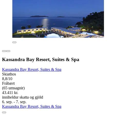
Kassandra Bay Resort, Suites & Spa
Kassandra Bay Resort, Suites & Spa
Skiathos
8,8/10
Frábært
(65 umsagnir)
43.411 kr.
inniheldur skatta og gjöld
6. sep. - 7. sep.
Kassandra Bay Resort, Suites & Spa