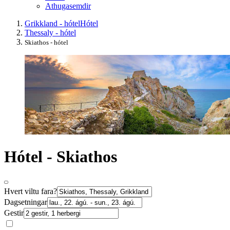
Athugasemdir
Grikkland - hótel
Hótel
Thessaly - hótel
Skiathos - hótel
Hótel - Skiathos
Hvert viltu fara?
Dagsetningar
Gestir