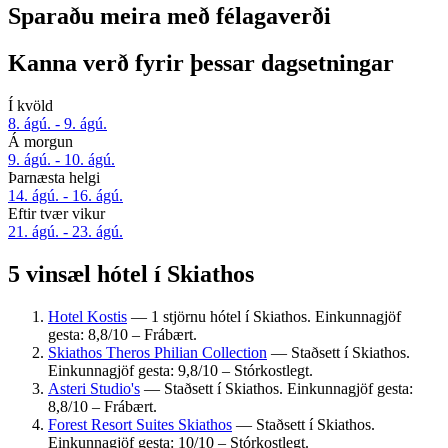
Sparaðu meira með félagaverði
Kanna verð fyrir þessar dagsetningar
Í kvöld
8. ágú. - 9. ágú.
Á morgun
9. ágú. - 10. ágú.
Þarnæsta helgi
14. ágú. - 16. ágú.
Eftir tvær vikur
21. ágú. - 23. ágú.
5 vinsæl hótel í Skiathos
Hotel Kostis
— 1 stjörnu hótel í Skiathos. Einkunnagjöf
gesta: 8,8/10 – Frábært.
Skiathos Theros Philian Collection
— Staðsett í Skiathos.
Einkunnagjöf gesta: 9,8/10 – Stórkostlegt.
Asteri Studio's
— Staðsett í Skiathos. Einkunnagjöf gesta:
8,8/10 – Frábært.
Forest Resort Suites Skiathos
— Staðsett í Skiathos.
Einkunnagjöf gesta: 10/10 – Stórkostlegt.