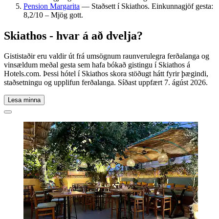
Pension Margarita
— Staðsett í Skiathos. Einkunnagjöf gesta:
8,2/10 – Mjög gott.
Skiathos - hvar á að dvelja?
Gististaðir eru valdir út frá umsögnum raunverulegra ferðalanga og
vinsældum meðal gesta sem hafa bókað gistingu í Skiathos á
Hotels.com. Þessi hótel í Skiathos skora stöðugt hátt fyrir þægindi,
staðsetningu og upplifun ferðalanga. Síðast uppfært
7. ágúst 2026
.
Lesa minna