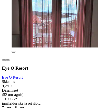
Eye Q Resort
Eye Q Resort
Skiathos
9,2/10
Dásamlegt
(52 umsagnir)
19.908 kr.
inniheldur skatta og gjöld
7. sep. - 8. sep.