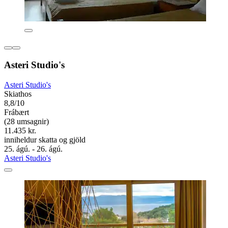
Asteri Studio's
Asteri Studio's
Skiathos
8,8/10
Frábært
(28 umsagnir)
11.435 kr.
inniheldur skatta og gjöld
25. ágú. - 26. ágú.
Asteri Studio's