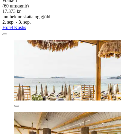
Frábært
(60 umsagnir)
17.373 kr.
inniheldur skatta og gjöld
2. sep. - 3. sep.
Hotel Kostis