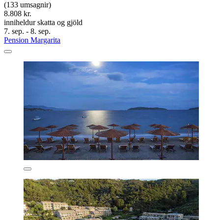
(133 umsagnir)
8.808 kr.
inniheldur skatta og gjöld
7. sep. - 8. sep.
Pension Margarita