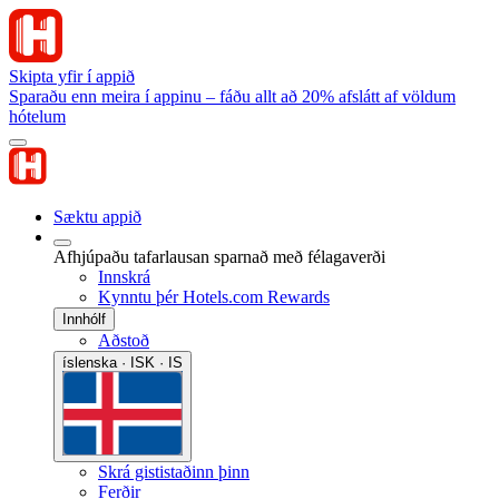
Skipta yfir í appið
Sparaðu enn meira í appinu – fáðu allt að 20% afslátt af völdum
hótelum
Sæktu appið
Afhjúpaðu tafarlausan sparnað með félagaverði
Innskrá
Kynntu þér Hotels.com Rewards
Innhólf
Aðstoð
íslenska · ISK · IS
Skrá gististaðinn þinn
Ferðir