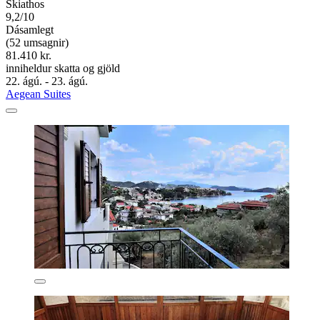
Skiathos
9,2/10
Dásamlegt
(52 umsagnir)
81.410 kr.
inniheldur skatta og gjöld
22. ágú. - 23. ágú.
Aegean Suites