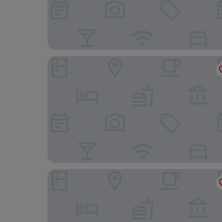
Fortuna Hotel
Tölgyfa Panzió