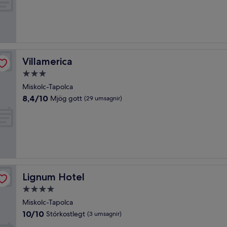
10,
Mjög
gott,
(19
umsagnir)
Villamerica
Villamerica
3.0
stjörnu
Miskolc-Tapolca
gististaður
8.4
8,4/10
Mjög gott
(29 umsagnir)
af
10,
Mjög
gott,
(29
umsagnir)
Lignum Hotel
Lignum Hotel
4.0
stjörnu
Miskolc-Tapolca
gististaður
10.0
10/10
Stórkostlegt
(3 umsagnir)
af