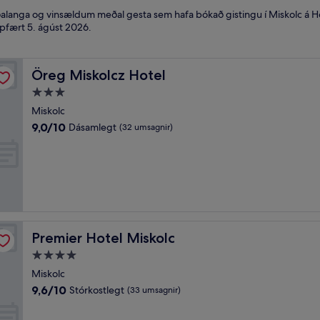
ðalanga og vinsældum meðal gesta sem hafa bókað gistingu í Miskolc á Hote
ppfært
5. ágúst 2026
.
Öreg Miskolcz Hotel
Öreg Miskolcz Hotel
3.0
stjörnu
Miskolc
gististaður
9.0
9,0/10
Dásamlegt
(32 umsagnir)
af
10,
Dásamlegt,
(32
umsagnir)
Premier Hotel Miskolc
Premier Hotel Miskolc
4.0
stjörnu
Miskolc
gististaður
9.6
9,6/10
Stórkostlegt
(33 umsagnir)
af
10,