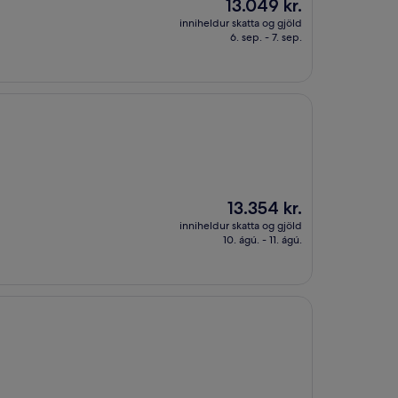
Verðið
13.049 kr.
er
inniheldur skatta og gjöld
13.049 kr.
6. sep. - 7. sep.
Verðið
13.354 kr.
er
inniheldur skatta og gjöld
13.354 kr.
10. ágú. - 11. ágú.