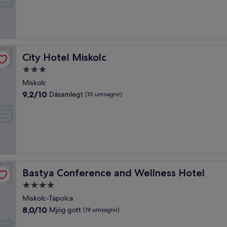
Stórkostlegt,
(33
umsagnir)
City Hotel Miskolc
City Hotel Miskolc
3.0
stjörnu
Miskolc
gististaður
9.2
9,2/10
Dásamlegt
(10 umsagnir)
af
10,
Dásamlegt,
(10
umsagnir)
Bastya Conference and Wellness Hotel
Bastya Conference and Wellness Hotel
4.0
stjörnu
Miskolc-Tapolca
gististaður
8.0
8,0/10
Mjög gott
(19 umsagnir)
af