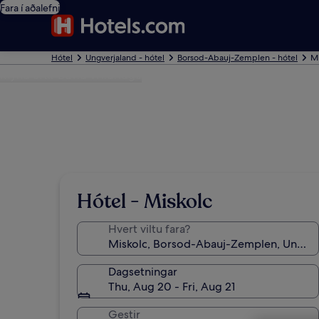
Fara í aðalefni
Hótel
Ungverjaland - hótel
Borsod-Abauj-Zemplen - hótel
Mi
Mynd eftir David Wildridge
Hótel - Miskolc
Hvert viltu fara?
Dagsetningar
Thu, Aug 20 - Fri, Aug 21
Gestir