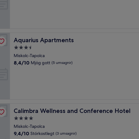
10,
Stórkostlegt,
(3
umsagnir)
Aquarius Apartments
Aquarius Apartments
3.5
stjörnu
Miskolc-Tapolca
gististaður
8.4
8,4/10
Mjög gott
(5 umsagnir)
af
10,
Mjög
gott,
(5
umsagnir)
Calimbra Wellness and Conference Hotel
Calimbra Wellness and Conference Hotel
4.0
stjörnu
Miskolc-Tapolca
gististaður
9.4
9,4/10
Stórkostlegt
(3 umsagnir)
af