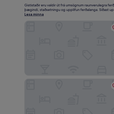
Gististaðir eru valdir út frá umsögnum raunverulegra fer
þægindi, staðsetningu og upplifun ferðalanga. Síðast u
Lesa minna
Öreg Miskolcz Hotel
Premier Hotel Miskolc