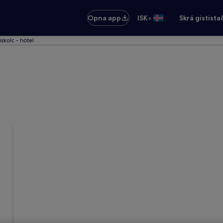
•
Opna app
ISK
Skrá gistista
skolc - hótel