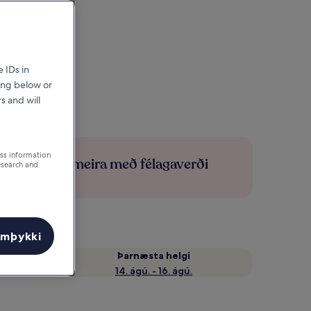
 IDs in
ing below or
s and will
ess information
Sparaðu meira með félagaverði
esearch and
amþykki
Þarnæsta helgi
14. ágú. - 16. ágú.