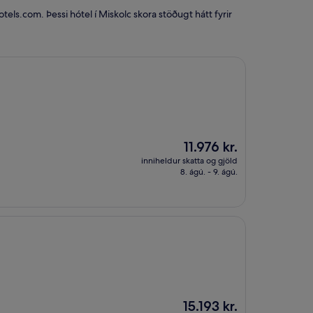
ls.com. Þessi hótel í Miskolc skora stöðugt hátt fyrir
Verðið
11.976 kr.
er
inniheldur skatta og gjöld
11.976 kr.
8. ágú. - 9. ágú.
Verðið
15.193 kr.