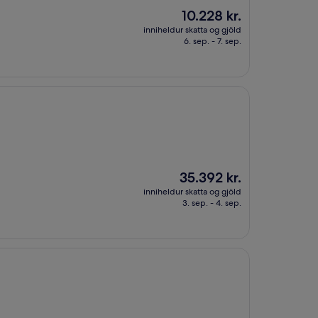
Verðið
10.228 kr.
er
inniheldur skatta og gjöld
10.228 kr.
6. sep. - 7. sep.
Verðið
35.392 kr.
er
inniheldur skatta og gjöld
35.392 kr.
3. sep. - 4. sep.