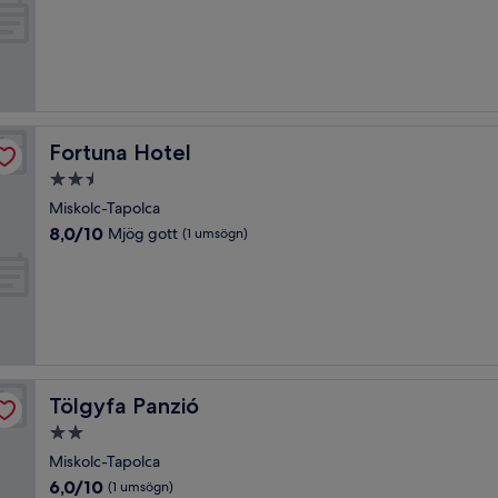
10,
Stórkostlegt,
(3
umsagnir)
Fortuna Hotel
Fortuna Hotel
2.5
stjörnu
Miskolc-Tapolca
gististaður
8.0
8,0/10
Mjög gott
(1 umsögn)
af
10,
Mjög
gott,
(1
umsögn)
Tölgyfa Panzió
Tölgyfa Panzió
2.0
stjörnu
Miskolc-Tapolca
gististaður
6.0af
6,0/10
(1 umsögn)