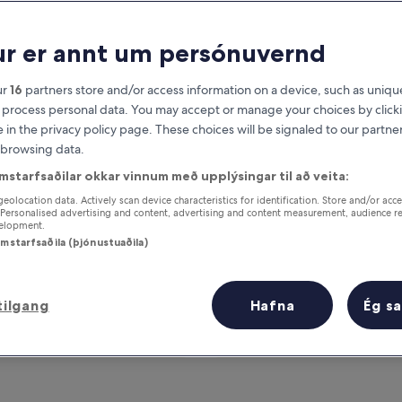
r er annt um persónuvernd
ur
16
partners store and/or access information on a device, such as unique
 process personal data. You may accept or manage your choices by click
e in the privacy policy page. These choices will be signaled to our partner
 browsing data.
mstarfsaðilar okkar vinnum með upplýsingar til að veita:
r
Fáðu ávinning fyrir hverja nótt sem
geolocation data. Actively scan device characteristics for identification. Store and/or acc
 Personalised advertising and content, advertising and content measurement, audience r
þú dvelur
velopment.
samstarfsaðila (þjónustuaðila)
tilgang
Hafna
Ég s
Á morgun
Næsta helgi
7. ágú. - 8. ágú.
7. ágú. - 9. ágú.