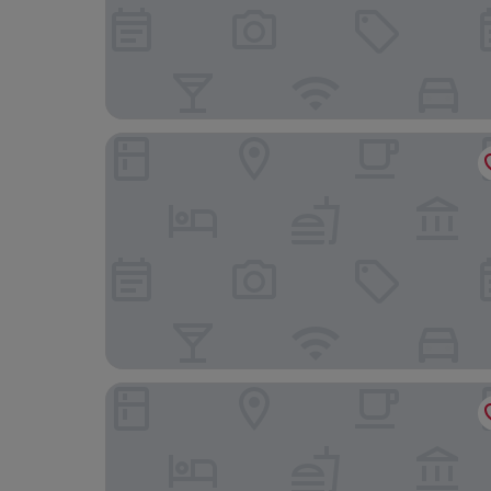
Hotel Palota Lillafüred
La Contessa Castle Hotel