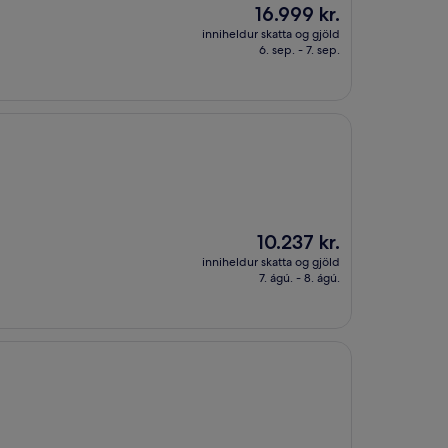
Verðið
16.999 kr.
er
inniheldur skatta og gjöld
16.999 kr.
6. sep. - 7. sep.
Verðið
10.237 kr.
er
inniheldur skatta og gjöld
10.237 kr.
7. ágú. - 8. ágú.