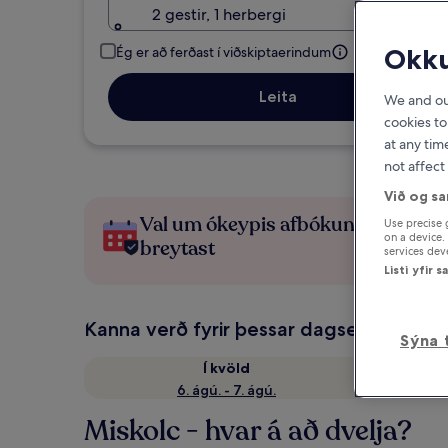
2 gestir, 1 herbergi
Okku
Ég er að ferðast í viðskiptaerindum
Leita
We and o
cookies to
at any tim
not affect
Við og sa
Val um ókeypis afbókun ef áætlani
Use precise 
on a device.
breytast
services de
Listi yfir 
Kanna verð fyrir þessar dagsetningar
Sýna 
Í kvöld
6. ágú. - 7. ágú.
Miskolc - hvar á að dvelja?