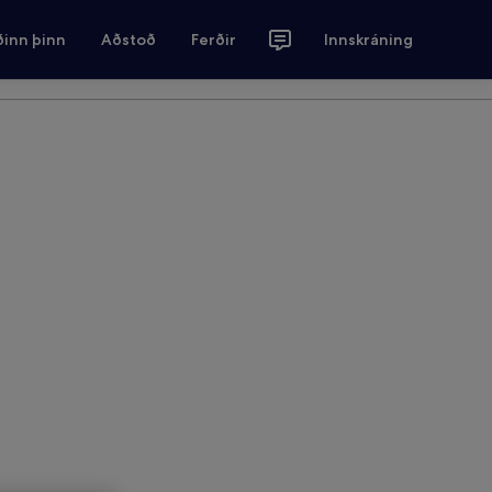
ðinn þinn
Aðstoð
Ferðir
Innskráning